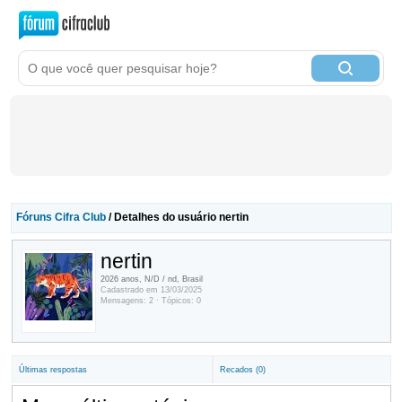
Fóruns Cifra Club
/ Detalhes do usuário nertin
nertin
2026 anos, N/D / nd, Brasil
Cadastrado em 13/03/2025
Mensagens: 2 · Tópicos: 0
Últimas respostas
Recados (0)