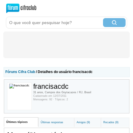
Fóruns Cifra Club
/ Detalhes do usuário francisacdc
francisacdc
31 anos, Campos dos Goytacazes / RJ, Brasil
Cadastrado em 12/07/2011
Mensagens: 92 · Tópicos: 2
Últimos tópicos
Últimas respostas
Amigos (9)
Recados (9)