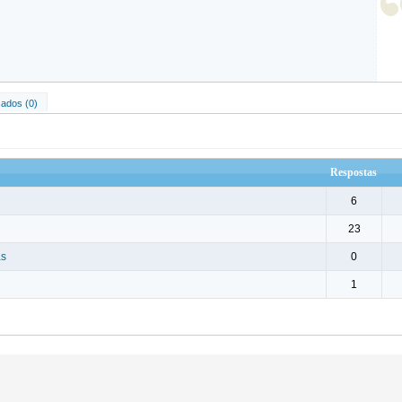
ados (0)
Respostas
6
23
as
0
1