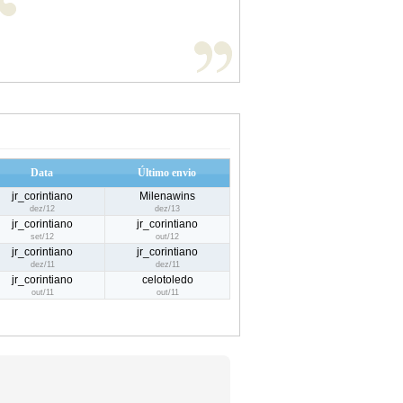
Data
Último envio
jr_corintiano
Milenawins
dez/12
dez/13
jr_corintiano
jr_corintiano
set/12
out/12
jr_corintiano
jr_corintiano
dez/11
dez/11
jr_corintiano
celotoledo
out/11
out/11