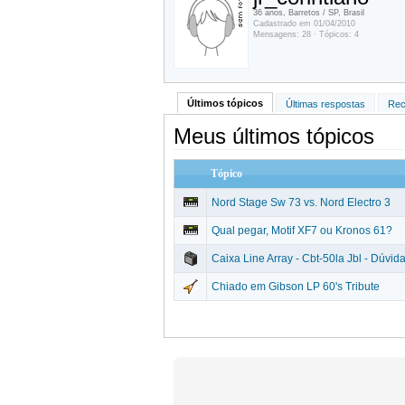
36 anos, Barretos / SP, Brasil
Cadastrado em 01/04/2010
Mensagens: 28 · Tópicos: 4
Últimos tópicos
Últimas respostas
Rec
Meus últimos tópicos
Tópico
Nord Stage Sw 73 vs. Nord Electro 3
Qual pegar, Motif XF7 ou Kronos 61?
Caixa Line Array - Cbt-50la Jbl - Dúvid
Chiado em Gibson LP 60's Tribute