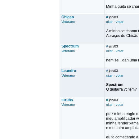
Minha guita se cha
Chicao
#
jan/03
Veterano
citar
·
votar
A minha se chama 
Abraços do Chicão
Spectrum
#
jan/03
Veterano
citar
·
votar
nem sei...dah uma i
Leandro
#
jan/03
Veterano
citar
·
votar
Spectrum
Q guitarra vc tem?
strubs
#
jan/03
Veterano
citar
·
votar
putz minha eagle 
meu amplificador
minha fender xa
e meu otro ampli
eu to comecando a