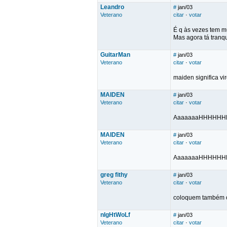
Leandro
#
jan/03
Veterano
citar
·
votar
É q às vezes tem mu
Mas agora tá tranqui
GuitarMan
#
jan/03
Veterano
citar
·
votar
maiden significa vi
MAIDEN
#
jan/03
Veterano
citar
·
votar
AaaaaaaHHHHHHHH
MAIDEN
#
jan/03
Veterano
citar
·
votar
AaaaaaaHHHHHHHH
greg fithy
#
jan/03
Veterano
citar
·
votar
coloquem também o 
nIgHtWoLf
#
jan/03
Veterano
citar
·
votar