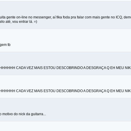
ita gente on-line no messenger, aí fika foda pra falar com mais gente no ICQ, dem
lo até, vou entrar lá. =)
rgem tb
HHHH CADA VEZ MAIS ESTOU DESCOBRINDO A DESGRAÇA Q EH MEU NIKC!!!!
HHHH CADA VEZ MAIS ESTOU DESCOBRINDO A DESGRAÇA Q EH MEU NIKC!!!!
motivo do nick da guitarra...