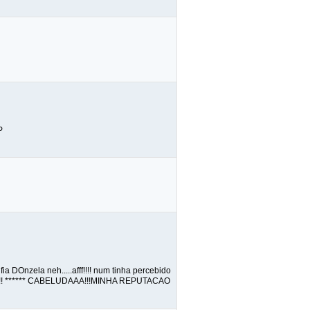
P
a DOnzela neh.....afff!!!! num tinha percebido
!!!!! ****** CABELUDAAA!!!MINHA REPUTACAO