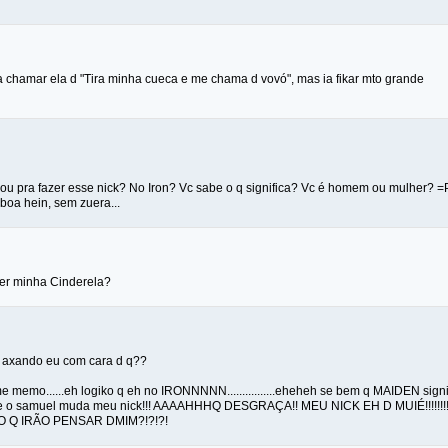
a chamar ela d "Tira minha cueca e me chama d vovó", mas ia fikar mto grande
rou pra fazer esse nick? No Iron? Vc sabe o q significa? Vc é homem ou mulher? =
boa hein, sem zuera...
er minha Cinderela?
ah axando eu com cara d q??
 memo......eh logiko q eh no IRONNNNN................eheheh se bem q MAIDEN signifi
er se o samuel muda meu nick!!! AAAAHHHQ DESGRAÇA!! MEU NICK EH D MUIÉ!!!!
O Q IRÃO PENSAR DMIM?!?!?!