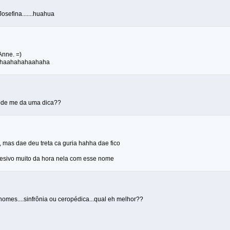
sefina.......huahua
Anne. =)
haahahahaahaha
ode me da uma dica??
 mas dae deu treta ca guria hahha dae fico
sivo muito da hora nela com esse nome
nomes....sinfrônia ou ceropédica...qual eh melhor??