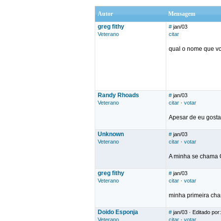
Autor
Mensagem
greg fithy
#
jan/03
Veterano
citar
qual o nome que vc
Randy Rhoads
#
jan/03
Veterano
citar
·
votar
Apesar de eu gosta
Unknown
#
jan/03
Veterano
citar
·
votar
A minha se chama Cl
greg fithy
#
jan/03
Veterano
citar
·
votar
minha primeira cha
Doido Esponja
#
jan/03
· Editado por
Veterano
citar
·
votar