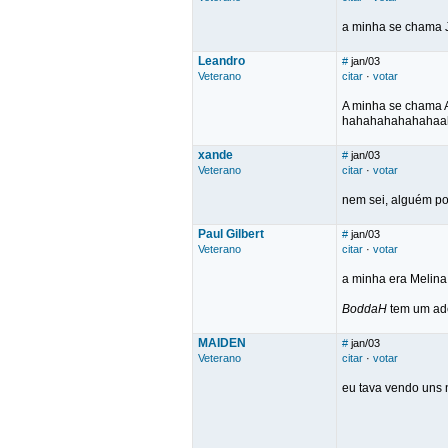
a minha se chama Jo
Leandro
#
jan/03
Veterano
citar
·
votar
A minha se chama 
hahahahahahahaa
xande
#
jan/03
Veterano
citar
·
votar
nem sei, alguém p
Paul Gilbert
#
jan/03
Veterano
citar
·
votar
a minha era Melina,
BoddaH
tem um ade
MAIDEN
#
jan/03
Veterano
citar
·
votar
eu tava vendo uns 