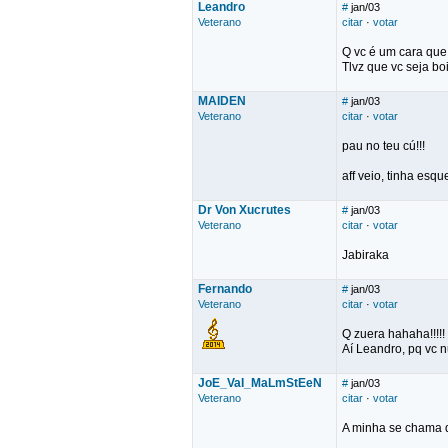
Leandro
#
jan/03
Veterano
citar
·
votar
Q vc é um cara que
Tlvz que vc seja bo
MAIDEN
#
jan/03
Veterano
citar
·
votar
pau no teu cú!!!
aff veio, tinha esq
Dr Von Xucrutes
#
jan/03
Veterano
citar
·
votar
Jabiraka
Fernando
#
jan/03
Veterano
citar
·
votar
Q zuera hahaha!!!!!
Aí Leandro, pq vc n
JoE_VaI_MaLmStEeN
#
jan/03
Veterano
citar
·
votar
A minha se chama 