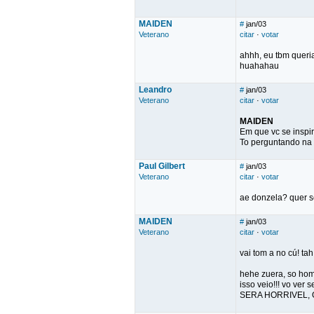
MAIDEN
#
jan/03
Veterano
citar
·
votar
ahhh, eu tbm queri
huahahau
Leandro
#
jan/03
Veterano
citar
·
votar
MAIDEN
Em que vc se inspi
To perguntando na 
Paul Gilbert
#
jan/03
Veterano
citar
·
votar
ae donzela? quer s
MAIDEN
#
jan/03
Veterano
citar
·
votar
vai tom a no cú! t
hehe zuera, so home
isso veio!!! vo v
SERA HORRIVEL, 