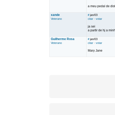
a meu pedal de dis
xande
#
jan/03
Veterano
citar
·
votar
ja sei
a partir de hj a m
Guilherme Rosa
#
jan/03
Veterano
citar
·
votar
Mary Jane