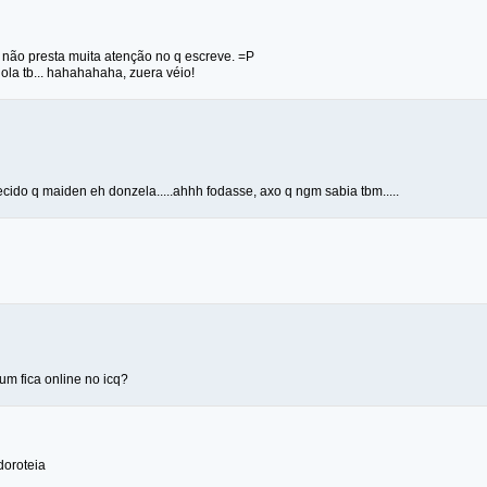
 não presta muita atenção no q escreve. =P
iola tb... hahahahaha, zuera véio!
uecido q maiden eh donzela.....ahhh fodasse, axo q ngm sabia tbm.....
um fica online no icq?
doroteia