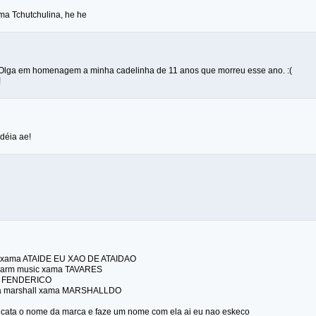
ma Tchutchulina, he he
Olga em homenagem a minha cadelinha de 11 anos que morreu esse ano. :(
!
déia ae!
c xama ATAIDE EU XAO DE ATAIDAO
 warm music xama TAVARES
ma FENDERICO
 da marshall xama MARSHALLDO
 cata o nome da marca e faze um nome com ela ai eu nao eskeco