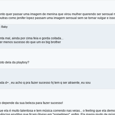
lento quer passar uma imagem de menina que virou mulher querendo ser sensua
outras como jenifer lopez passam uma imagem sensual sem se tornar vulgar e isso
: Baby
anta mal, ainda por cima feia e gorda coitada...
a ter menos sucesso do que um ex big brother
foto dela da playboy?
uda d+ , eu acho q pra fazer sucesso hj tem q ser atraente, eu sou
o depende da sua beleza para fazer sucesso!
e ela é muito talentosa e tem música correndo nas veias... o feeling que ela de
luências eruditas que ficam óbvias em "sometimes", enfim. Ela manja muito de mús