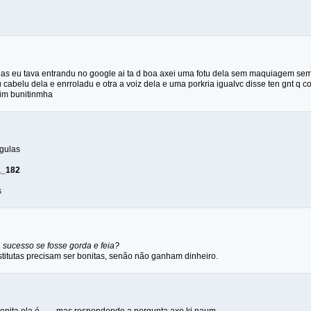
dias eu tava entrandu no google ai ta d boa axei uma fotu dela sem maquiagem sem p
cabelu dela e enrroladu e otra a voiz dela e uma porkria igualvc disse ten gnt q co
kim bunitinmha
rgulas
a_182
s
a sucesso se fosse gorda e feia?
stitutas precisam ser bonitas, senão não ganham dinheiro.