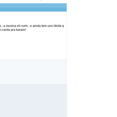
..a musica eh ruim...e ainda tem uns idiota q
:canta pra karaio!