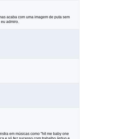
l mas acaba com uma imagem de puta sem
 eu admiro.
monstra em músicas como "hit me baby one
ica e só fez sucesso com trabalho árduo e