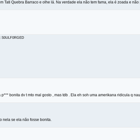
om Tati Quebra Barraco e olhe lá. Na verdade ela não tem fama, ela é zoada e não
or: S0ULF0RGED
p*** bonita dv t mto mal gosto , mas tdb . Ela eh soh uma amerikana ridicula q nau
o nela se ela não fosse bonita.