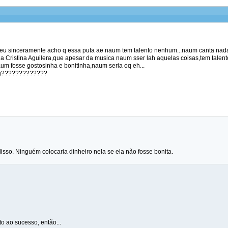
q eu sinceramente acho q essa puta ae naum tem talento nenhum...naum canta nada.
 Cristina Aguilera,que apesar da musica naum sser lah aquelas coisas,tem talento
um fosse gostosinha e bonitinha,naum seria oq eh...
mg?????????????
sso. Ninguém colocaria dinheiro nela se ela não fosse bonita.
o ao sucesso, então...