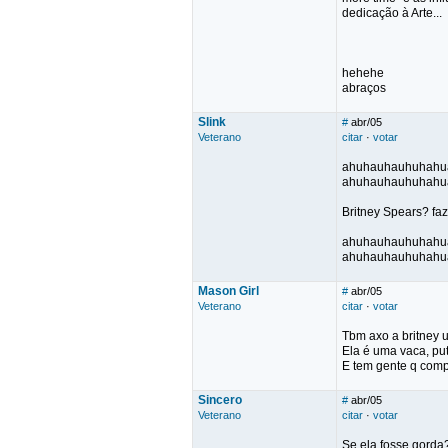
dedicação à Arte...
hehehe
abraços
Slink
#
abr/05
Veterano
citar
·
votar
ahuhauhauhuhahu
ahuhauhauhuhahu
Britney Spears? f
ahuhauhauhuhahu
ahuhauhauhuhahu
Mason Girl
#
abr/05
Veterano
citar
·
votar
Tbm axo a britney u
Ela é uma vaca, put
E tem gente q comp
Sincero
#
abr/05
Veterano
citar
·
votar
Se ela fosse gorda