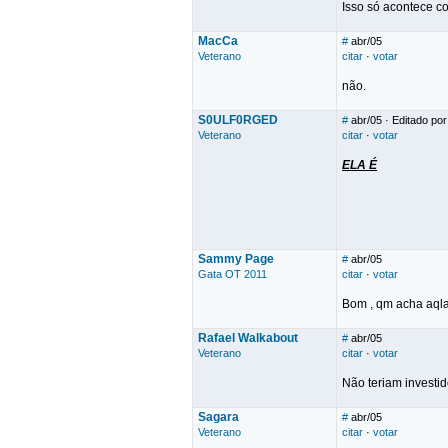
Isso só acontece c
MacCa
#
abr/05
Veterano
citar
·
votar
não.
S0ULF0RGED
#
abr/05
· Editado p
Veterano
citar
·
votar
ELA É
Sammy Page
#
abr/05
Gata OT 2011
citar
·
votar
Bom , qm acha aqla 
Rafael Walkabout
#
abr/05
Veterano
citar
·
votar
Não teriam investid
Sagara
#
abr/05
Veterano
citar
·
votar