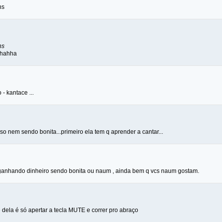
ns
ns
hahha
o - kantace ...
o nem sendo bonita...primeiro ela tem q aprender a cantar...
ai, ganhando dinheiro sendo bonita ou naum , ainda bem q vcs naum gostam.
 dela é só apertar a tecla MUTE e correr pro abraço