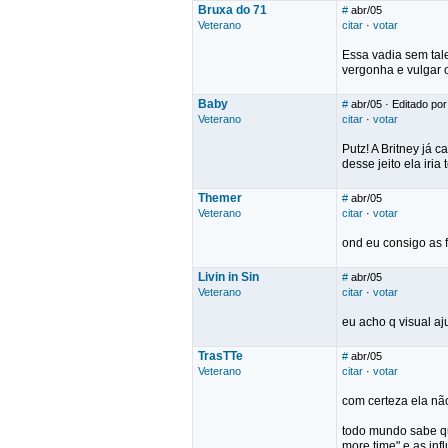
Bruxa do 71
#
abr/05
Veterano
citar
·
votar
Essa vadia sem ta
vergonha e vulgar 
Baby
#
abr/05
· Editado por
Veterano
citar
·
votar
Putz! A Britney já c
desse jeito ela iri
Themer
#
abr/05
Veterano
citar
·
votar
ond eu consigo as 
Livin in Sin
#
abr/05
Veterano
citar
·
votar
eu acho q visual aj
TrasTTe
#
abr/05
Veterano
citar
·
votar
com certeza ela nã
todo mundo sabe qu
more time" e as inf