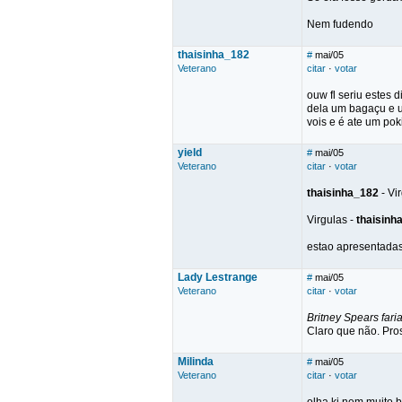
Nem fudendo
thaisinha_182
#
mai/05
Veterano
citar
·
votar
ouw fl seriu estes 
dela um bagaçu e u 
vois e é ate um po
yield
#
mai/05
Veterano
citar
·
votar
thaisinha_182
- Vi
Virgulas -
thaisinh
estao apresentada
Lady Lestrange
#
mai/05
Veterano
citar
·
votar
Britney Spears fari
Claro que não. Pro
Milinda
#
mai/05
Veterano
citar
·
votar