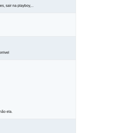
, sair na playboy,...
rrivel
não ela.