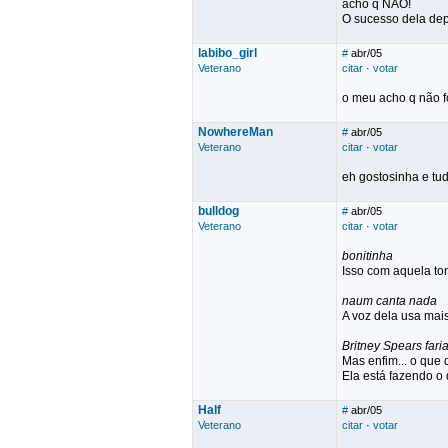
acho q NÃO!
O sucesso dela depe
labibo_girl
#
abr/05
Veterano
citar
·
votar
o meu acho q não f
NowhereMan
#
abr/05
Veterano
citar
·
votar
eh gostosinha e tud
bulldog
#
abr/05
Veterano
citar
·
votar
bonitinha
Isso com aquela t
naum canta nada
A voz dela usa mais
Britney Spears fari
Mas enfim... o que 
Ela está fazendo o 
Half
#
abr/05
Veterano
citar
·
votar