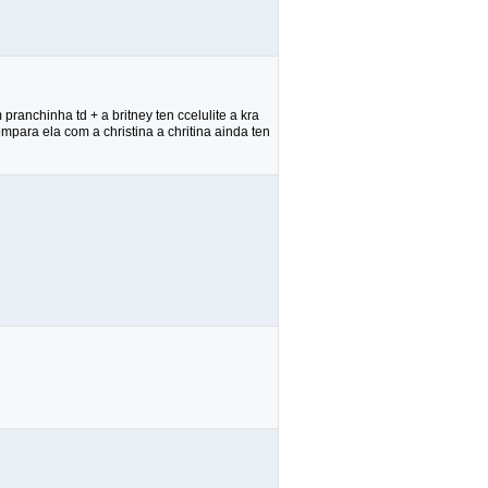
ranchinha td + a britney ten ccelulite a kra
mpara ela com a christina a chritina ainda ten