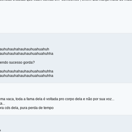
auhuhauhahauhauhuahuahuh
auhuhauhahauhauhuahuahuhha
azendo sucesso gorda?
auhuhauhahauhauhuahuahuhha
auhuhauhahauhauhuahuahuhha
ma vaca, toda a fama dela é voltada pro corpo dela e não por sua voz...
a...
ra cds dela, pura perda de tempo
?