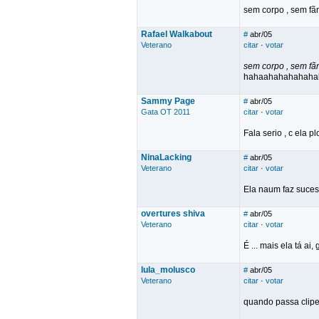
sem corpo , sem fã
Rafael Walkabout
#
abr/05
Veterano
citar
·
votar
sem corpo , sem fã
hahaahahahahaha
Sammy Page
#
abr/05
Gata OT 2011
citar
·
votar
Fala serio , c ela pl
NinaLacking
#
abr/05
Veterano
citar
·
votar
Ela naum faz sucess
overtures shiva
#
abr/05
Veterano
citar
·
votar
É ... mais ela tá 
lula_molusco
#
abr/05
Veterano
citar
·
votar
quando passa clipe