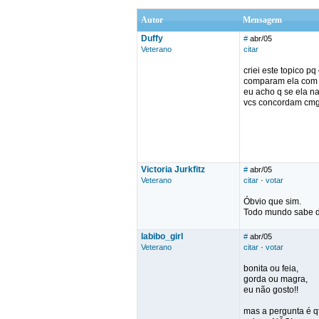
Autor
Mensagem
Duffy
#
abr/05
Veterano
citar
criei este topico p
comparam ela com a
eu acho q se ela na
vcs concordam c
Victoria Jurkfitz
#
abr/05
Veterano
citar
·
votar
Óbvio que sim.
Todo mundo sabe di
labibo_girl
#
abr/05
Veterano
citar
·
votar
bonita ou feia,
gorda ou magra,
eu não gosto!!
mas a pergunta é qt