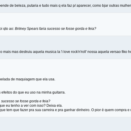
nde de beleza, putaria e tudo mais q ela faz p/ aparecer, como bjar outras mulheres
oi qto ao:
Britney Spears faria sucesso se fosse gorda e feia?
o mais mas destruiu aquela musica la 'i love rock'n'roll' nossa aquela versao fiko ho
onelada de maquiagem que ela usa.
 efeitos do que eu uso na minha guitarra.
a sucesso se fosse gorda e feia?
que eu tenho a ver com isso? Deixa ela.
que tem que fazer pra sua carreira e pra ganhar dinheiro. O pior é quem compra e 