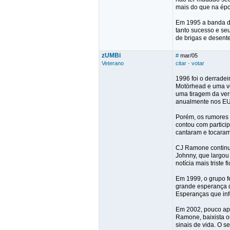
mais do que na ép
Em 1995 a banda dec
tanto sucesso e se
de brigas e desent
zUMBi
#
mar/05
Veterano
citar
·
votar
1996 foi o derradei
Motörhead e uma ve
uma tiragem da vers
anualmente nos E
Porém, os rumores 
contou com partici
cantaram e tocaram
CJ Ramone continu
Johnny, que largou 
notícia mais triste
Em 1999, o grupo f
grande esperança d
Esperanças que inf
Em 2002, pouco apó
Ramone, baixista o
sinais de vida. O 