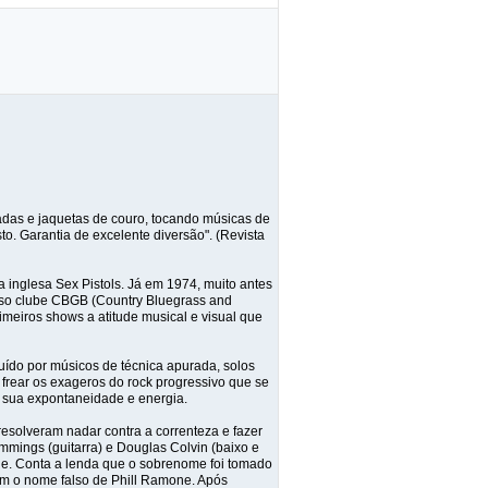
adas e jaquetas de couro, tocando músicas de
o. Garantia de excelente diversão". (Revista
inglesa Sex Pistols. Já em 1974, muito antes
oso clube CBGB (Country Bluegrass and
imeiros shows a atitude musical e visual que
tuído por músicos de técnica apurada, solos
 frear os exageros do rock progressivo que se
a sua expontaneidade e energia.
resolveram nadar contra a correnteza e fazer
mmings (guitarra) e Douglas Colvin (baixo e
. Conta a lenda que o sobrenome foi tomado
om o nome falso de Phill Ramone. Após