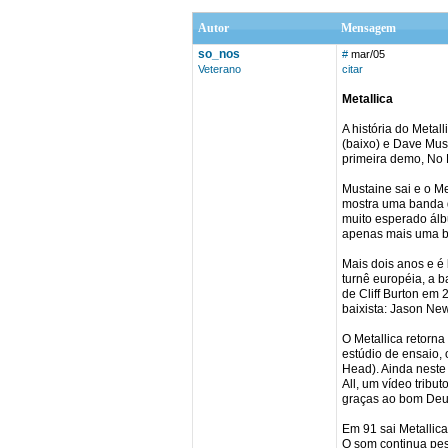
Autor
Mensagem
so_nos
#
mar/05
Veterano
citar
Metallica
A história do Meta
(baixo) e Dave Must
primeira demo, No L
Mustaine sai e o Me
mostra uma banda q
muito esperado álb
apenas mais uma b
Mais dois anos e é
turnê européia, a 
de Cliff Burton em
baixista: Jason Ne
O Metallica retorn
estúdio de ensaio,
Head). Ainda neste 
All, um vídeo tribu
graças ao bom Deus,
Em 91 sai Metallic
O som continua pes