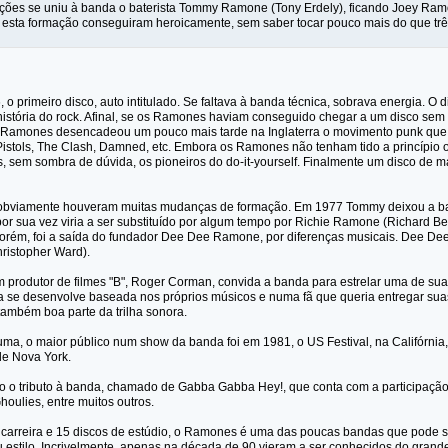
ões se uniu à banda o baterista Tommy Ramone (Tony Erdely), ficando Joey Ramo
esta formação conseguiram heroicamente, sem saber tocar pouco mais do que trê
 o primeiro disco, auto intitulado. Se faltava à banda técnica, sobrava energia. O 
 história do rock. Afinal, se os Ramones haviam conseguido chegar a um disco sem
 Ramones desencadeou um pouco mais tarde na Inglaterra o movimento punk que 
istols, The Clash, Damned, etc. Embora os Ramones não tenham tido a princípi
es, sem sombra de dúvida, os pioneiros do do-it-yourself. Finalmente um disco de
a obviamente houveram muitas mudanças de formação. Em 1977 Tommy deixou a ba
por sua vez viria a ser substituído por algum tempo por Richie Ramone (Richard B
 porém, foi a saída do fundador Dee Dee Ramone, por diferenças musicais. Dee Dee 
ristopher Ward).
 produtor de filmes "B", Roger Corman, convida a banda para estrelar uma de su
a se desenvolve baseada nos próprios músicos e numa fã que queria entregar su
ambém boa parte da trilha sonora.
a, o maior público num show da banda foi em 1981, o US Festival, na Califórnia,
de Nova York.
o o tributo à banda, chamado de Gabba Gabba Hey!, que conta com a participação
houlies, entre muitos outros.
 carreira e 15 discos de estúdio, o Ramones é uma das poucas bandas que pode ser
 estilo. Incrivelmente, apenas na década de 90 vieram a ser conhecidos do grand