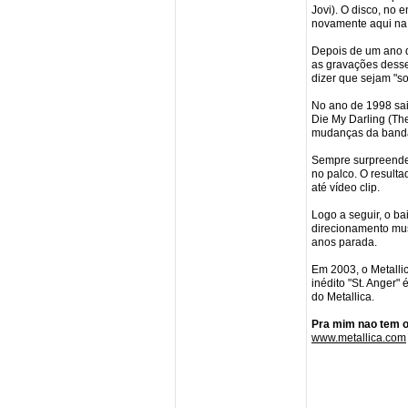
Jovi). O disco, no
novamente aqui na 
Depois de um ano de
as gravações desse
dizer que sejam "sob
No ano de 1998 sai
Die My Darling (The
mudanças da banda
Sempre surpreende
no palco. O resulta
até vídeo clip.
Logo a seguir, o ba
direcionamento mus
anos parada.
Em 2003, o Metallic
inédito "St. Anger"
do Metallica.
Pra mim nao tem o
www.metallica.com