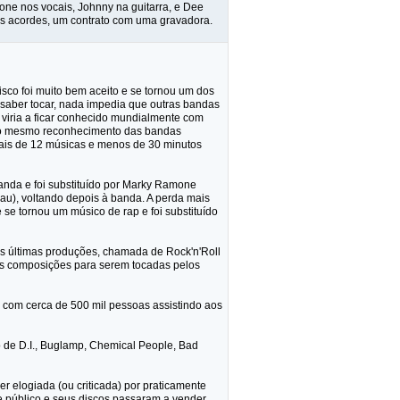
ne nos vocais, Johnny na guitarra, e Dee
s acordes, um contrato com uma gravadora.
disco foi muito bem aceito e se tornou um dos
 saber tocar, nada impedia que outras bandas
viria a ficar conhecido mundialmente com
o o mesmo reconhecimento das bandas
 mais de 12 músicas e menos de 30 minutos
nda e foi substituído por Marky Ramone
eau), voltando depois à banda. A perda mais
se tornou um músico de rap e foi substituído
as últimas produções, chamada de Rock'n'Roll
as composições para serem tocadas pelos
 com cerca de 500 mil pessoas assistindo aos
 de D.I., Buglamp, Chemical People, Bad
 elogiada (ou criticada) por praticamente
e público e seus discos passaram a vender