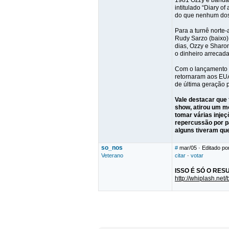
1981 Ozzy e banda 
intitulado “Diary o
do que nenhum dos 
Para a turnê norte
Rudy Sarzo (baixo)
dias, Ozzy e Sharo
o dinheiro arrecada
Com o lançamento d
retornaram aos EU
de última geração 
Vale destacar que
show, atirou um mo
tomar várias injeç
repercussão por p
alguns tiveram qu
so_nos
#
mar/05
· Editado po
Veterano
citar
·
votar
ISSO É SÓ O RESUM
http://whiplash.ne