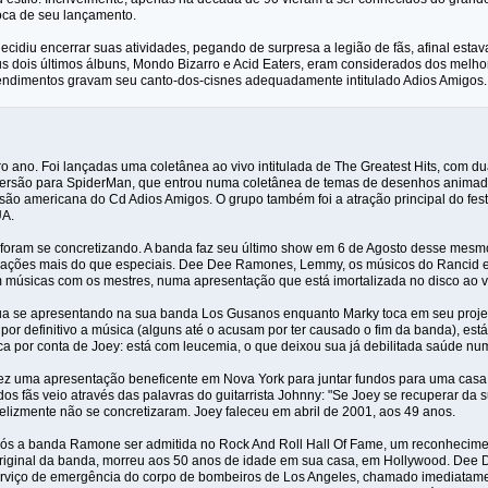
oca de seu lançamento.
idiu encerrar suas atividades, pegando de surpresa a legião de fãs, afinal estav
us dois últimos álbuns, Mondo Bizarro e Acid Eaters, eram considerados dos melho
endimentos gravam seu canto-dos-cisnes adequadamente intitulado Adios Amigos.
ro ano. Foi lançadas uma coletânea ao vivo intitulada de The Greatest Hits, com d
rsão para SpiderMan, que entrou numa coletânea de temas de desenhos animados
ão americana do Cd Adios Amigos. O grupo também foi a atração principal do festi
UA.
foram se concretizando. A banda faz seu último show em 6 de Agosto desse mesm
pações mais do que especiais. Dee Dee Ramones, Lemmy, os músicos do Rancid e
 músicas com os mestres, numa apresentação que está imortalizada no disco ao vi
a se apresentando na sua banda Los Gusanos enquanto Marky toca em seu projet
por definitivo a música (alguns até o acusam por ter causado o fim da banda), est
 fica por conta de Joey: está com leucemia, o que deixou sua já debilitada saúde n
ez uma apresentação beneficente em Nova York para juntar fundos para uma casa
os fãs veio através das palavras do guitarrista Johnny: "Se Joey se recuperar da
elizmente não se concretizaram. Joey faleceu em abril de 2001, aos 49 anos.
s a banda Ramone ser admitida no Rock And Roll Hall Of Fame, um reconhecimen
riginal da banda, morreu aos 50 anos de idade em sua casa, em Hollywood. Dee D
serviço de emergência do corpo de bombeiros de Los Angeles, chamado imediatament