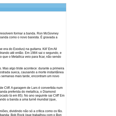
ld resolvem formar a banda. Ron McGovney
a banda como o novo baixista. É gravada a
 era do Exodus) na guitarra. Kill' Em All
rando até então. Em 1984 sai o segundo, e
 que o Metallica veio para ficar, não sendo
 Mas algo triste acontece: durante a primeira
 estrada sueca, causando a morte instantânea
mas semanas mais tarde, encontram um novo
e Cliff. A garagem de Lars é convertida num
banda preferida do metallica, o Diamond
ocado lá em 85). No ano seguinte sai Cliff' Em
levando a banda a uma turnê mundial (que,
ões, dividindo não só a crítica como os fãs.
a banda: Bob Rock (que trabalhou com o Bon