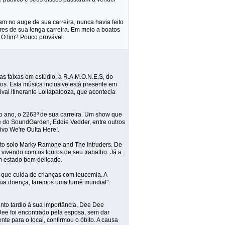
am no auge de sua carreira, nunca havia feito
res de sua longa carreira. Em meio a boatos
 O fim? Pouco provável.
uas faixas em estúdio, a R.A.M.O.N.E.S, do
. Esta música inclusive está presente em
val itinerante Lollapalooza, que acontecia
o ano, o 2263º de sua carreira. Um show que
 do SoundGarden, Eddie Vedder, entre outros
vo We're Outta Here!.
o solo Marky Ramone and The Intruders. De
á vivendo com os louros de seu trabalho. Já a
um estado bem delicado.
 que cuida de crianças com leucemia. A
 sua doença, faremos uma turnê mundial".
to tardio à sua importância, Dee Dee
ee foi encontrado pela esposa, sem dar
e para o local, confirmou o óbito. A causa