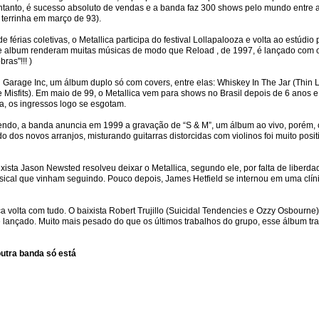
 entanto, é sucesso absoluto de vendas e a banda faz 300 shows pelo mundo entre 
terrinha em março de 93).
 férias coletivas, o Metallica participa do festival Lollapalooza e volta ao estúdi
 album renderam muitas músicas de modo que Reload , de 1997, é lançado com o r
ras"!!! )
 Garage Inc, um álbum duplo só com covers, entre elas: Whiskey In The Jar (Thin 
 Misfits). Em maio de 99, o Metallica vem para shows no Brasil depois de 6 anos e
, os ingressos logo se esgotam.
ndo, a banda anuncia em 1999 a gravação de “S & M”, um álbum ao vivo, porém,
do dos novos arranjos, misturando guitarras distorcidas com violinos foi muito posi
ixista Jason Newsted resolveu deixar o Metallica, segundo ele, por falta de liberd
ical que vinham seguindo. Pouco depois, James Hetfield se internou em uma clínic
a volta com tudo. O baixista Robert Trujillo (Suicidal Tendencies e Ozzy Osbourne
 é lançado. Muito mais pesado do que os últimos trabalhos do grupo, esse álbum tr
utra banda só está