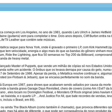
llica começa em Los Angeles, no ano de 1981, quando Lars Ulrich e James Hetfie
aine (guitarra) vem para completar o time. Dois anos depois, Cliff Burton entra n
ife'Til Leather que contém sete músicas.
tallica segue para Nova York, onde é gravado o primeiro LP, com Kirk Hammett (que
ue tem velocidade, energia e algo mais do que as bandas do gênero vinham most
um, Ride the Lightning, que fica 50 semanas no Top 200 da Billboard, comprovando
anda de heavy metal.
 lançado Master of Puppets, que vende um milhão de cópias só nos Estados Unidos.
banda sofre um acidente. O ônibus que os levava derrapa por causa do gelo, numa
 27 de Setembro de 1986. Apesar da perda, o Metallica resolve continuar e, algu
wsted (ex-Flotsam & Jetsam), que se encaixa perfeitamente no som da banda.
a à Europa em 1987, para shows que acabaram sendo adiados por causa da morte d
 onde a banda grava Garage Days Revisited, cheio de covers (como Am I Evil? da 
ano , eles tocam no Donington Festival, o Monsters Of Rock original (eles haviam t
to ao baixista, e o quarto LP: ...And Justice For All, que bate recordes de vendas, 
 incluiu o Brasil, em 89).
a ou ainda The Black Album (como também é chamado), que provoca diferentes opini
ado, mas há algo de diferente, o que pode ser consequência do novo produtor d