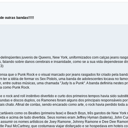
 de outras bandas!!!!!
x-delinqüentes juvenis de Queens, New York, uniformizados com calças jeans rasg
s, falando sobre danos cerebrais e insanidade, como se a sua vida dependesse dist
83)
sa que o Punk Rock e o visual marcado por jeans rasgados foi criado pela banda 
ter a idéia de formar os Sex Pistols, uma banda de adolescentes tocava no fam
 entre outras músicas, uma chamada "Judy Is a Punk". A banda definiria nestes pr
ida como Punk Rock.
 rock and roll instintivo divertido e curto dos primeiros tempos havia sido substi
ofundas e discos duplos, os Ramones foram alguns dos principais responsáveis por
ais chato. Afinal de contas, sendo encarado como arte, o rock havia perdido toda 
artáveis como os Beatles (primeira fase) e Beach Boys, três garotos de New York 
pida e acima de tudo divertida. Seus nomes eram Jeffrey Hyman (bateria), John Cu
m assumir os nomes artísticos de Joey Ramone, Johnny Ramone e Dee Dee Ramone
le Paul McCartney, que costumava viajar disfarçado e se hospedava em hoteis c