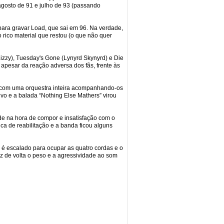
agosto de 91 e julho de 93 (passando
o para gravar Load, que sai em 96. Na verdade,
ico material que restou (o que não quer
Lizzy), Tuesday's Gone (Lynyrd Skynyrd) e Die
 apesar da reação adversa dos fãs, frente às
 com uma orquestra inteira acompanhando-os
tivo e a balada “Nothing Else Mathers” virou
ade na hora de compor e insatisfação com o
a de reabilitação e a banda ficou alguns
) é escalado para ocupar as quatro cordas e o
az de volta o peso e a agressividade ao som