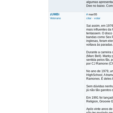
algumas apresentaç
Dee no baixo. Com 
zUMBi
#
mar/05
Veterano
citar
·
votar
Sai assim, em 1976,
mais influentes da
tentassem. O disco
bandas como Sex P
inglesas, foram el
voltava às paradas.
Durante a carreir
(Marc Bell). Marky 
sentida pelos fãs,
por CJ Ramone (Ch
No ano de 1979, um
HighSchool. A tram
Ramones. É deles t
Sem dúvidas nenhum
já não tão garotos 
Em 1991 foi lançad
Religion, Groovie G
Após vinte anos de
não ter mudado seu