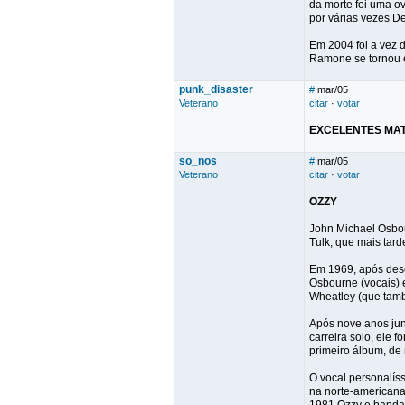
da morte foi uma o
por várias vezes D
Em 2004 foi a vez 
Ramone se tornou e
punk_disaster
#
mar/05
Veterano
citar
·
votar
EXCELENTES MAT
so_nos
#
mar/05
Veterano
citar
·
votar
OZZY
John Michael Osbou
Tulk, que mais tar
Em 1969, após desco
Osbourne (vocais) e
Wheatley (que tamb
Após nove anos jun
carreira solo, ele 
primeiro álbum, de
O vocal personalís
na norte-americana