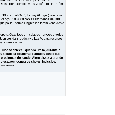
abalho anterior estava pendente, o já
olls”, por exemplo, virou versão oficial, além
Blizzard of Ozz”, Tommy Aldrige (bateria) e
 alcançou 500.000 cópias em menos de 100
á que pouquíssimos ingressos foram vendidos e
depois, Ozzy teve um colapso nervoso e todos
técnicos da Broadway e Las Vegas, recursos
 voltou à ativa.
. Tudo aconteceu quando um fã, durante o
deu a cabeça do animal e acabou tendo que
s problemas de saúde. Além disso, a grande
otestarem contra os shows, inclusive,
o sucesso.