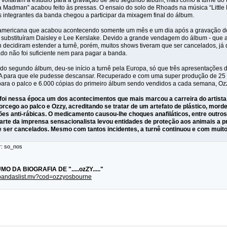
voltaram a estúdio para a gravação de seu segundo álbum, mas como a turnê do tr
f a Madman” acabou feito às pressas. O ensaio do solo de Rhoads na música “Little D
integrantes da banda chegou a participar da mixagem final do álbum.
-americana que acabou acontecendo somente um mês e um dia após a gravação do “
 substituíram Daisley e Lee Kerslake. Devido a grande vendagem do álbum - que
n decidiram estender a turnê, porém, muitos shows tiveram que ser cancelados, j
do não foi suficiente nem para pagar a banda.
o segundo álbum, deu-se início a turnê pela Europa, só que três apresentações 
A para que ele pudesse descansar. Recuperado e com uma super produção de 25 
para o palco e 6.000 cópias do primeiro álbum sendo vendidos a cada semana, Ozzy
 foi nessa época um dos acontecimentos que mais marcou a carreira do artista
rcego ao palco e Ozzy, acreditando se tratar de um artefato de plástico, mor
ões anti-rábicas. O medicamento causou-lhe choques anafiláticos, entre outro
arte da imprensa sensacionalista levou entidades de proteção aos animais a pr
e ser cancelados. Mesmo com tantos incidentes, a turnê continuou e com muit
r: so_nos
O DA BIOGRAFIA DE ".....ozZY....."
t/bandaslist.mv?cod=ozzyosbourne