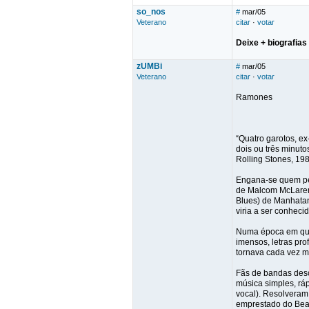
so_nos
#
mar/05
Veterano
citar
·
votar
Deixe + biografias
zUMBi
#
mar/05
Veterano
citar
·
votar
Ramones
“Quatro garotos, e
dois ou três minuto
Rolling Stones, 19
Engana-se quem pen
de Malcom McLarem 
Blues) de Manhatan,
viria a ser conhec
Numa época em que o
imensos, letras pr
tornava cada vez m
Fãs de bandas desc
música simples, rá
vocal). Resolvera
emprestado do Beat