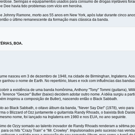
verdose. Seringas e equipamentos usados para consumo de drogas injetáveis for
ee Dee havia tido problemas com vício em heroína.
de Johnny Ramone, morto aos 55 anos em New York, após lutar durante cinco anos
ntão o último remanescente da formação mais clássica da banda.
ÉRIAS, BOA.
rne nasceu em 3 de dezembro de 1948, na cidade de Birminghan, Inglaterra. Aos
de ganhou o nome de Earth. No repertório, blues e rock com influências das banda
brir a existência de uma banda homônima, Anthony "Tony" Tommi (guitarra), Willia
 Terence "Geezer" Butler (baixo) decidem adotar outro nome. A idéia surgiu a partir
ém inspirou a composição de Butler), nascendo então o Black Sabbath.
to ao Black Sabbath, o oitavo álbum da banda, “Never Say Die!” (1978), veio para 
forma o Blizzard of Ozz juntamente o guitarrista Randy Rhoads, o baixista Bob Dais
 mesmo nome, foi lançado na Inglaterra em 1980 e nos EUA, no ano seguinte.
simo de Ozzy somado ao talento inovador de Randy Rhoads renderam a sétima pos
 para os hits “Crazy Train” e “Mr. Crowley”. Impulsionados pelo sucesso nas venda