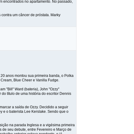
am encontrados no apartamento. No passado,
 contra um câncer de próstata. Marky
 20 anos montou sua primeira banda, o Polka
s Cream, Blue Cheer e Vanilla Fudge.
m "Bill" Ward (bateria), John "Ozzy"
 do título de uma história do escritor Dennis
marcar a saída de Ozzy. Decidido a seguir
ley e o baterista Lee Kerslake. Sendo que o
ição na parada Inglesa e a vigésima primeira
s de seu debute, entre Fevereiro e Março de