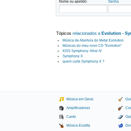
Nome ou apelido:
Senha
Tópicos
relacionados a
Evolution - S
Música de Abertura do Metal Evolution
Músicas do meu novo CD "Evolution"
KISS Symphony: Alive IV
Symphony X
quem curte Symphony X ?
Música em Geral
Gui
Amplificadores
Con
Canto
Gai
Música Erudita
Div