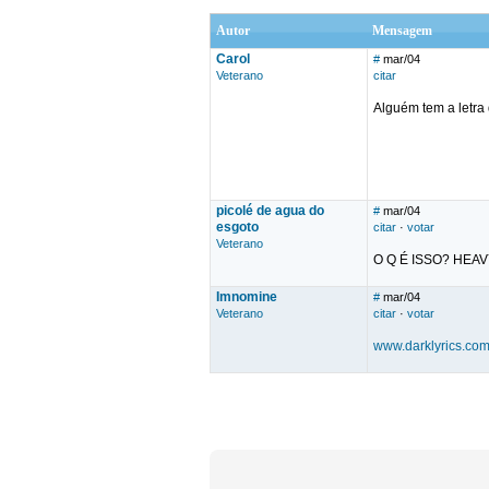
Autor
Mensagem
Carol
#
mar/04
Veterano
citar
Alguém tem a letra
picolé de agua do
#
mar/04
esgoto
citar
·
votar
Veterano
O Q É ISSO? HEA
Imnomine
#
mar/04
Veterano
citar
·
votar
www.darklyrics.co