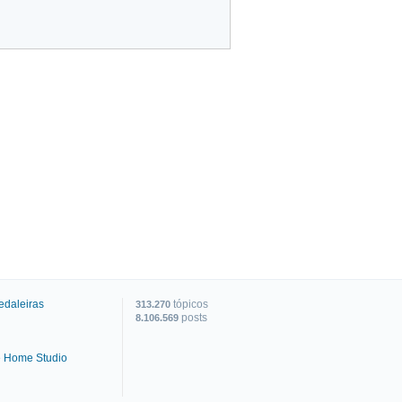
edaleiras
tópicos
313.270
posts
8.106.569
e Home Studio
C