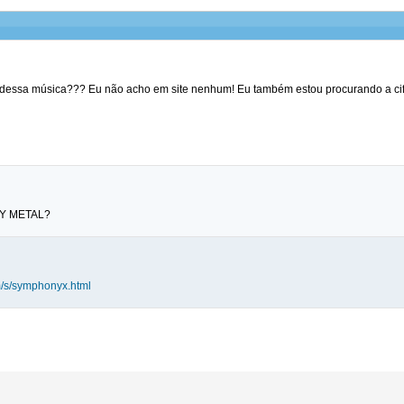
 dessa música??? Eu não acho em site nenhum! Eu também estou procurando a cifra,
VY METAL?
m/s/symphonyx.html