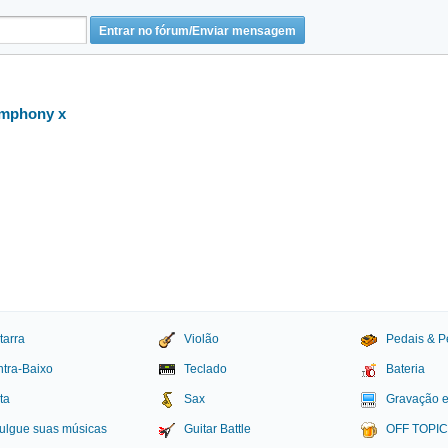
ymphony x
tarra
Violão
Pedais & P
tra-Baixo
Teclado
Bateria
ta
Sax
Gravação 
ulgue suas músicas
Guitar Battle
OFF TOPI