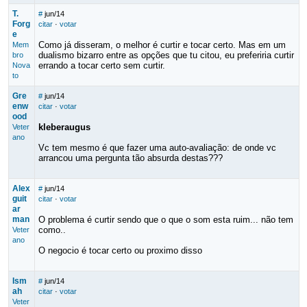
T.
#
jun/14
Forg
citar
·
votar
e
Como já disseram, o melhor é curtir e tocar certo. Mas em um
Mem
dualismo bizarro entre as opções que tu citou, eu preferiria curtir
bro
errando a tocar certo sem curtir.
Nova
to
Gre
#
jun/14
enw
citar
·
votar
ood
kleberaugus
Veter
ano
Vc tem mesmo é que fazer uma auto-avaliação: de onde vc
arrancou uma pergunta tão absurda destas???
Alex
#
jun/14
guit
citar
·
votar
ar
man
O problema é curtir sendo que o que o som esta ruim... não tem
como..
Veter
ano
O negocio é tocar certo ou proximo disso
Ism
#
jun/14
ah
citar
·
votar
Veter