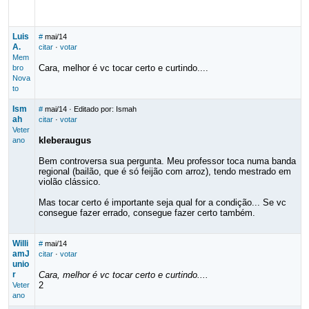
Luis
#
mai/14
A.
citar
·
votar
Mem
Cara, melhor é vc tocar certo e curtindo....
bro
Nova
to
Ism
#
mai/14
· Editado por: Ismah
ah
citar
·
votar
Veter
kleberaugus
ano
Bem controversa sua pergunta. Meu professor toca numa banda
regional (bailão, que é só feijão com arroz), tendo mestrado em
violão clássico.
Mas tocar certo é importante seja qual for a condição... Se vc
consegue fazer errado, consegue fazer certo também.
Willi
#
mai/14
amJ
citar
·
votar
unio
r
Cara, melhor é vc tocar certo e curtindo....
2
Veter
ano