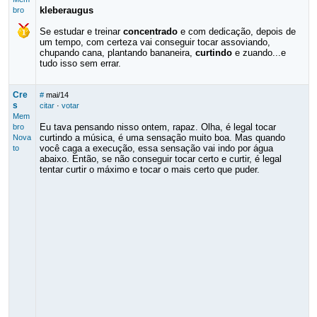
kleberaugus
bro
Se estudar e treinar
concentrado
e com dedicação, depois de
um tempo, com certeza vai conseguir tocar assoviando,
chupando cana, plantando bananeira,
curtindo
e zuando...e
tudo isso sem errar.
Cre
#
mai/14
s
citar
·
votar
Mem
Eu tava pensando nisso ontem, rapaz. Olha, é legal tocar
bro
curtindo a música, é uma sensação muito boa. Mas quando
Nova
você caga a execução, essa sensação vai indo por água
to
abaixo. Então, se não conseguir tocar certo e curtir, é legal
tentar curtir o máximo e tocar o mais certo que puder.