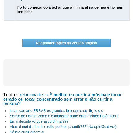
PS to começando a achar que a minha alma gêmea é homem
tbm kkkk
Responder tópico na versão original
Tópicos
relacionados a
É melhor eu curtir a música e tocar
errado ou tocar concentrado sem errar e não curtir a
música?
tocar, cantar e ERRAR os grandes tb erram e eu, tb, rsrsrs
Senso de Forma: como o compositor pode errar? Vídeo Polêmico!?
Em q decada vc queria curtir mais??
Além d metal, ql outro estilo perfeito p/ curtir??? (Na opinião d vcs)
Só pra curtir olhem ai