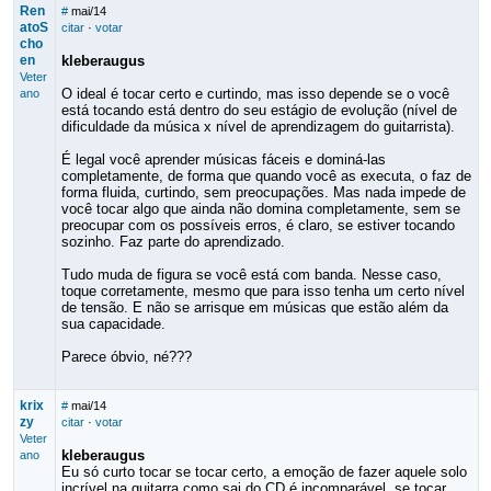
Ren
#
mai/14
atoS
citar
·
votar
cho
en
kleberaugus
Veter
O ideal é tocar certo e curtindo, mas isso depende se o você
ano
está tocando está dentro do seu estágio de evolução (nível de
dificuldade da música x nível de aprendizagem do guitarrista).
É legal você aprender músicas fáceis e dominá-las
completamente, de forma que quando você as executa, o faz de
forma fluida, curtindo, sem preocupações. Mas nada impede de
você tocar algo que ainda não domina completamente, sem se
preocupar com os possíveis erros, é claro, se estiver tocando
sozinho. Faz parte do aprendizado.
Tudo muda de figura se você está com banda. Nesse caso,
toque corretamente, mesmo que para isso tenha um certo nível
de tensão. E não se arrisque em músicas que estão além da
sua capacidade.
Parece óbvio, né???
krix
#
mai/14
zy
citar
·
votar
Veter
kleberaugus
ano
Eu só curto tocar se tocar certo, a emoção de fazer aquele solo
incrível na guitarra como sai do CD é incomparável, se tocar