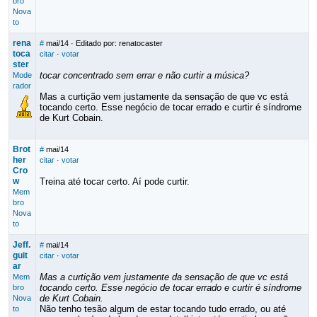
bro
Nova
to
rena
#
mai/14
· Editado por: renatocaster
toca
citar
·
votar
ster
tocar concentrado sem errar e não curtir a música?
Mode
rador
Mas a curtição vem justamente da sensação de que vc está
tocando certo. Esse negócio de tocar errado e curtir é síndrome
de Kurt Cobain.
Brot
#
mai/14
her
citar
·
votar
Cro
w
Treina até tocar certo. Aí pode curtir.
Mem
bro
Nova
to
Jeff.
#
mai/14
guit
citar
·
votar
ar
Mas a curtição vem justamente da sensação de que vc está
Mem
tocando certo. Esse negócio de tocar errado e curtir é síndrome
bro
de Kurt Cobain.
Nova
Não tenho tesão algum de estar tocando tudo errado, ou até
to