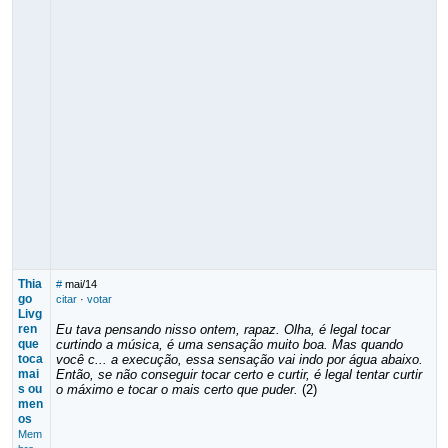
Thia
#
mai/14
go
citar
·
votar
Livg
ren
Eu tava pensando nisso ontem, rapaz. Olha, é legal tocar
que
curtindo a música, é uma sensação muito boa. Mas quando
toca
você c... a execução, essa sensação vai indo por água abaixo.
mai
Então, se não conseguir tocar certo e curtir, é legal tentar curtir
s ou
o máximo e tocar o mais certo que puder.
(2)
men
os
Mem