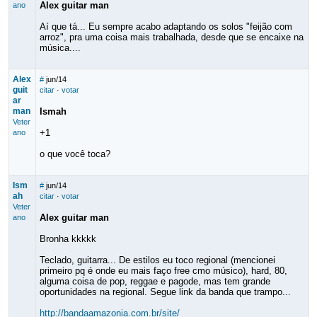
Alex guitar man
ano
Aí que tá... Eu sempre acabo adaptando os solos "feijão com
arroz", pra uma coisa mais trabalhada, desde que se encaixe na
música....
Alex
#
jun/14
guit
citar
·
votar
ar
man
Ismah
Veter
+1
ano
o que você toca?
Ism
#
jun/14
ah
citar
·
votar
Veter
Alex guitar man
ano
Bronha kkkkk
Teclado, guitarra... De estilos eu toco regional (mencionei
primeiro pq é onde eu mais faço free cmo músico), hard, 80,
alguma coisa de pop, reggae e pagode, mas tem grande
oportunidades na regional. Segue link da banda que trampo...
http://bandaamazonia.com.br/site/