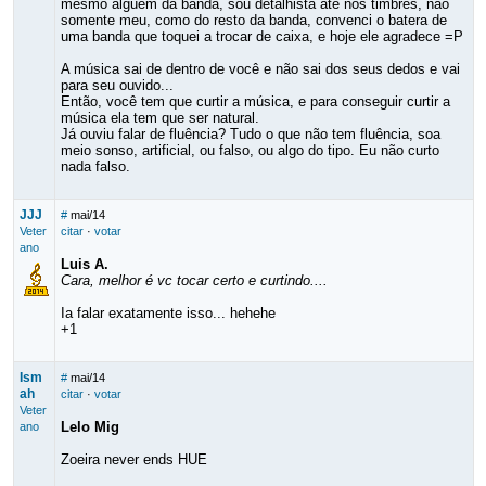
mesmo alguém da banda, sou detalhista até nos timbres, não
somente meu, como do resto da banda, convenci o batera de
uma banda que toquei a trocar de caixa, e hoje ele agradece =P
A música sai de dentro de você e não sai dos seus dedos e vai
para seu ouvido...
Então, você tem que curtir a música, e para conseguir curtir a
música ela tem que ser natural.
Já ouviu falar de fluência? Tudo o que não tem fluência, soa
meio sonso, artificial, ou falso, ou algo do tipo. Eu não curto
nada falso.
JJJ
#
mai/14
Veter
citar
·
votar
ano
Luis A.
Cara, melhor é vc tocar certo e curtindo....
Ia falar exatamente isso... hehehe
+1
Ism
#
mai/14
ah
citar
·
votar
Veter
Lelo Mig
ano
Zoeira never ends HUE