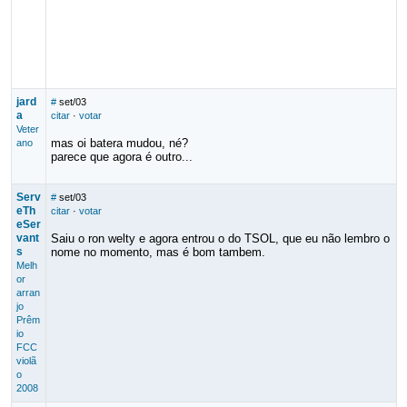
jard
#
set/03
a
citar
·
votar
Veter
mas oi batera mudou, né?
ano
parece que agora é outro...
Serv
#
set/03
eTh
citar
·
votar
eSer
vant
Saiu o ron welty e agora entrou o do TSOL, que eu não lembro o
s
nome no momento, mas é bom tambem.
Melh
or
arran
jo
Prêm
io
FCC
violã
o
2008