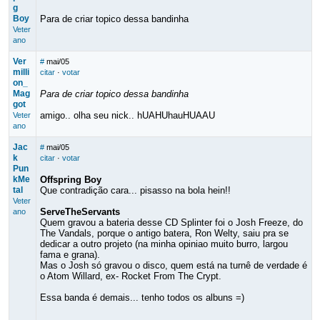
g
Boy
Para de criar topico dessa bandinha
Veter
ano
Ver
#
mai/05
milli
citar
·
votar
on_
Mag
Para de criar topico dessa bandinha
got
amigo.. olha seu nick.. hUAHUhauHUAAU
Veter
ano
Jac
#
mai/05
k
citar
·
votar
Pun
kMe
Offspring Boy
tal
Que contradição cara... pisasso na bola hein!!
Veter
ServeTheServants
ano
Quem gravou a bateria desse CD Splinter foi o Josh Freeze, do
The Vandals, porque o antigo batera, Ron Welty, saiu pra se
dedicar a outro projeto (na minha opiniao muito burro, largou
fama e grana).
Mas o Josh só gravou o disco, quem está na turnê de verdade é
o Atom Willard, ex- Rocket From The Crypt.
Essa banda é demais... tenho todos os albuns =)