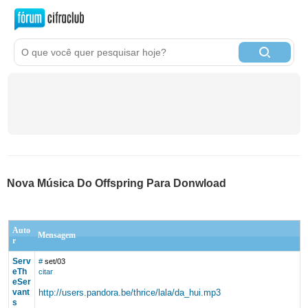
Nova Música Do Offspring Para Donwload
Auto
Mensagem
r
Serv
#
set/03
eTh
citar
eSer
vant
http://users.pandora.be/thrice/lala/da_hui.mp3
s