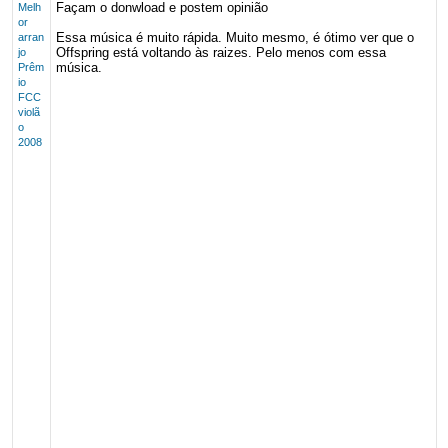
Façam o donwload e postem opinião
Melh
or
Essa música é muito rápida. Muito mesmo, é ótimo ver que o
arran
Offspring está voltando às raizes. Pelo menos com essa
jo
música.
Prêm
io
FCC
violã
o
2008