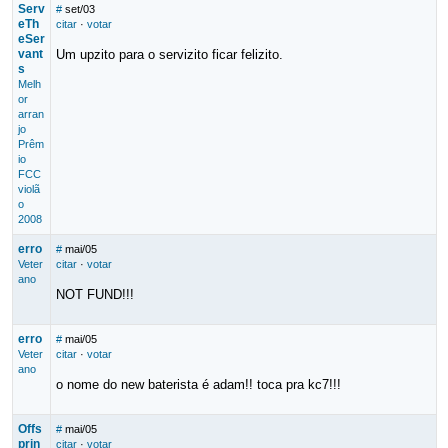
Serv
#
set/03
eTh
citar
·
votar
eSer
vant
Um upzito para o servizito ficar felizito.
s
Melh
or
arran
jo
Prêm
io
FCC
violã
o
2008
erro
#
mai/05
Veter
citar
·
votar
ano
NOT FUND!!!
erro
#
mai/05
Veter
citar
·
votar
ano
o nome do new baterista é adam!! toca pra kc7!!!
Offs
#
mai/05
prin
citar
·
votar