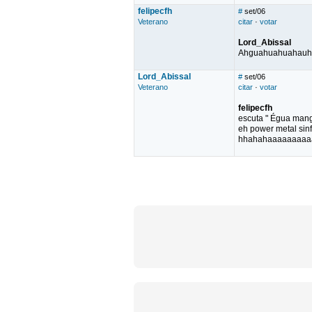
felipecfh
#
set/06
Veterano
citar
·
votar
Lord_Abissal
Ahguahuahuahauhau
Lord_Abissal
#
set/06
Veterano
citar
·
votar
felipecfh
escuta " Égua mang
eh power metal sinfôn
hhahahaaaaaaaaa