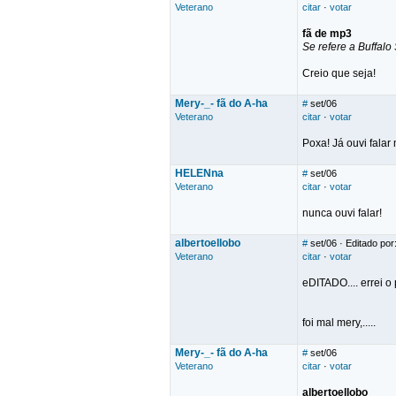
Veterano
citar
·
votar
fã de mp3
Se refere a Buffalo
Creio que seja!
Mery-_- fã do A-ha
#
set/06
Veterano
citar
·
votar
Poxa! Já ouvi fala
HELENna
#
set/06
Veterano
citar
·
votar
nunca ouvi falar!
albertoellobo
#
set/06
· Editado por:
Veterano
citar
·
votar
eDITADO.... errei o p
foi mal mery,.....
Mery-_- fã do A-ha
#
set/06
Veterano
citar
·
votar
albertoellobo