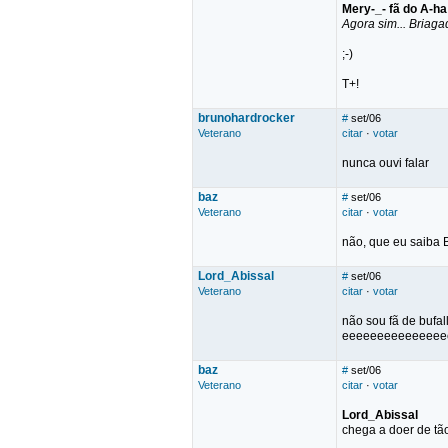
Mery-_- fã do A-ha
Agora sim... Briag
;-)
T+!
brunohardrocker
#
set/06
Veterano
citar
·
votar
nunca ouvi falar
baz
#
set/06
Veterano
citar
·
votar
não, que eu saiba B
Lord_Abissal
#
set/06
Veterano
citar
·
votar
não sou fã de buf
eeeeeeeeeeeeeee
baz
#
set/06
Veterano
citar
·
votar
Lord_Abissal
chega a doer de tã