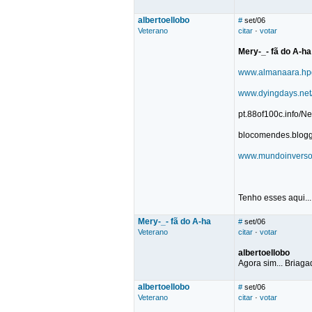
albertoellobo
#
set/06
Veterano
citar
·
votar
Mery-_- fã do A-ha
www.almanaara.hpg
www.dyingdays.net
pt.88of100c.info/N
blocomendes.blogg
www.mundoinverso.
Tenho esses aqui...
Mery-_- fã do A-ha
#
set/06
Veterano
citar
·
votar
albertoellobo
Agora sim... Briag
albertoellobo
#
set/06
Veterano
citar
·
votar