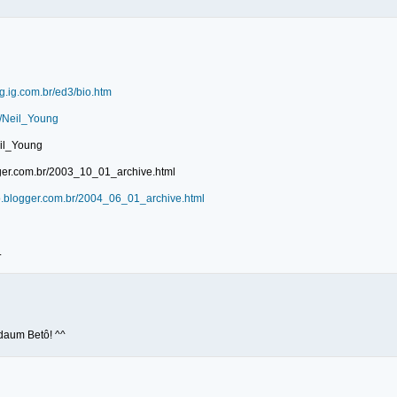
.ig.com.br/ed3/bio.htm
/Neil_Young
eil_Young
er.com.br/2003_10_01_archive.html
blogger.com.br/2004_06_01_archive.html
.
adaum Betô! ^^