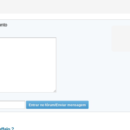
unto
ffalo ?