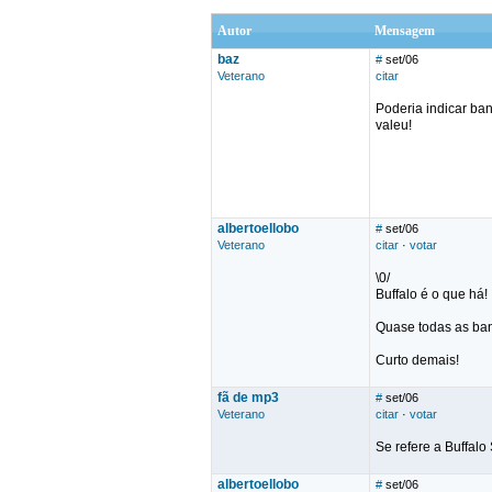
Autor
Mensagem
baz
#
set/06
Veterano
citar
Poderia indicar ban
valeu!
albertoellobo
#
set/06
Veterano
citar
·
votar
\0/
Buffalo é o que há!
Quase todas as band
Curto demais!
fã de mp3
#
set/06
Veterano
citar
·
votar
Se refere a Buffalo
albertoellobo
#
set/06