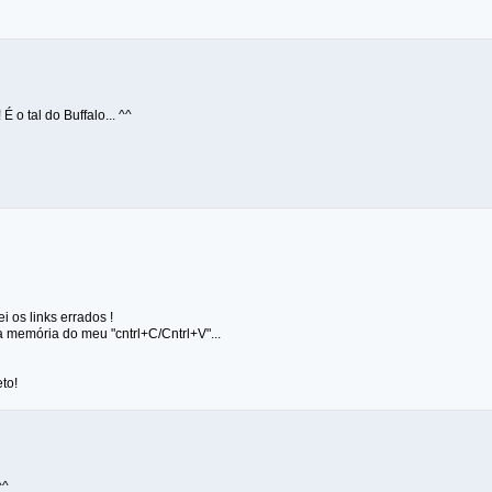
 o tal do Buffalo... ^^
ei os links errados !
 memória do meu "cntrl+C/Cntrl+V"...
eto!
^^