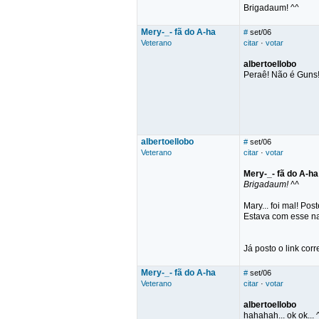
Brigadaum! ^^
Mery-_- fã do A-ha
#
set/06
Veterano
citar
·
votar
albertoellobo
Peraê! Não é Guns! É
albertoellobo
#
set/06
Veterano
citar
·
votar
Mery-_- fã do A-ha
Brigadaum! ^^
Mary... foi mal! Post
Estava com esse na
Já posto o link corr
Mery-_- fã do A-ha
#
set/06
Veterano
citar
·
votar
albertoellobo
hahahah... ok ok... 