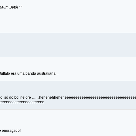
adaum Betô! ^^
uffalo era uma banda australiana...
allo, só do boi nelore ........hehehehheheheeeeeeeeeeeeeeeeeeeeeeeeeeeeeee
eeeeeeeeeeeeeeeeeeeee
o engraçado!