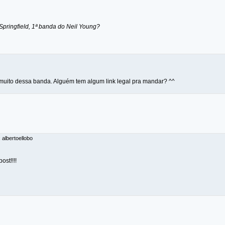
 Springfield, 1ª banda do Neil Young?
r muito dessa banda. Alguém tem algum link legal pra mandar? ^^
 albertoellobo
ost!!!!