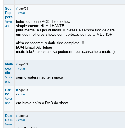
Sgt_
#
ago/03
Pep
·
votar
pers
hehe, eu tenho VCD desse show..
Veter
simplesmente HUMILHANTE
ano
puta merda, eu jah vi umas 10 vezes e sempre fico de cara...
um dos melhores shows com certeza, se não O MELHOR
além de tocarem o dark side completo!!!!
hUAHuhauHAUHuhau
muito loko!! assistam se puderem!! eu aconselho e muito ;)
viola
#
ago/03
ova
·
votar
dio
sem o waters nao tem graça
Veter
ano
Cro
#
ago/03
no
·
votar
Veter
em breve saíra o DVD do show
ano
Dan
#
ago/03
Reis
·
votar
Veter