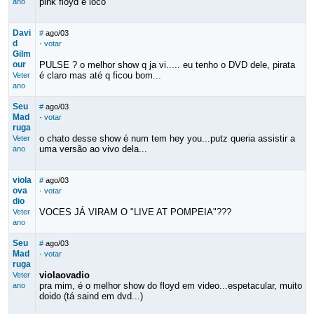
pink floyd é loco
ano
Davi
#
ago/03
d
·
votar
Gilm
our
PULSE ? o melhor show q ja vi..... eu tenho o DVD dele, pirata
é claro mas até q ficou bom...
Veter
ano
Seu
#
ago/03
Mad
·
votar
ruga
o chato desse show é num tem hey you...putz queria assistir a
Veter
uma versão ao vivo dela...
ano
viola
#
ago/03
ova
·
votar
dio
VOCES JÁ VIRAM O "LIVE AT POMPEIA"???
Veter
ano
Seu
#
ago/03
Mad
·
votar
ruga
violaovadio
Veter
pra mim, é o melhor show do floyd em video...espetacular, muito
ano
doido (tá saind em dvd...)