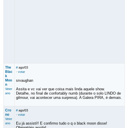
The
#
ago/03
Blac
·
votar
k
Moo
srvaughan
n
Assita e vc vai ver que coisa mais linda aquele show.
Veter
Detalhe, no final de confortably numb (durante o solo LINDO de
ano
gilmour, vai acontecer uma surpresa). A Galera PIRA, é demais.
Cro
#
ago/03
no
·
votar
Veter
Eu já assisti!! E confirmo tudo o q o black moon disse!
ano
Obrigatório assitir!