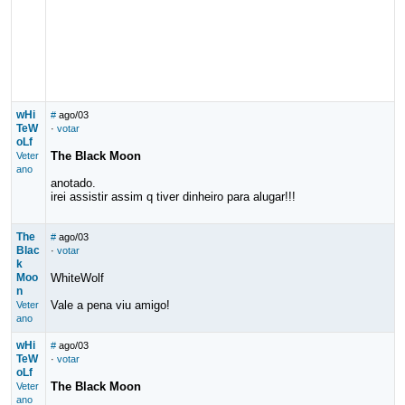
wHi
#
ago/03
TeW
·
votar
oLf
The Black Moon
Veter
ano
anotado.
irei assistir assim q tiver dinheiro para alugar!!!
The
#
ago/03
Blac
·
votar
k
Moo
WhiteWolf
n
Vale a pena viu amigo!
Veter
ano
wHi
#
ago/03
TeW
·
votar
oLf
The Black Moon
Veter
ano