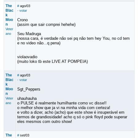
The
#
ago/03
Blac
·
votar
k
Moo
Crono
n
(assim que sair comprei hehehe)
Veter
Seu Madruga
ano
(nossa cara, é verdade não sei pq não tem hey You, no cd tem
e no video não...q pena)
violaovadio
(muito loko tb este LIVE AT POMPEIA)
The
#
ago/03
Blac
·
votar
k
Moo
Sgt_Peppers
n
uhauhauha
Veter
o PULSE é realmente humilhante como vc disse!!
ano
o melhor show que ja vi na minha vida com certeza!
e volto a dizer, acho (acho) que este show é insuperável em
termos de grandiosidade! acho q só o pink floyd pode superar
eles mesmos com outro show!
The
#
set/03