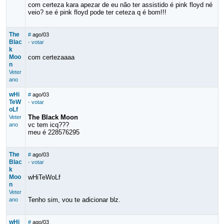
com certeza kara apezar de eu não ter assistido é pink floyd né
veio? se é pink floyd pode ter ceteza q é bom!!!
The
#
ago/03
Blac
·
votar
k
Moo
com certezaaaa
n
Veter
ano
wHi
#
ago/03
TeW
·
votar
oLf
The Black Moon
Veter
vc tem icq???
ano
meu é 228576295
The
#
ago/03
Blac
·
votar
k
Moo
wHiTeWoLf
n
Veter
Tenho sim, vou te adicionar blz.
ano
wHi
#
ago/03