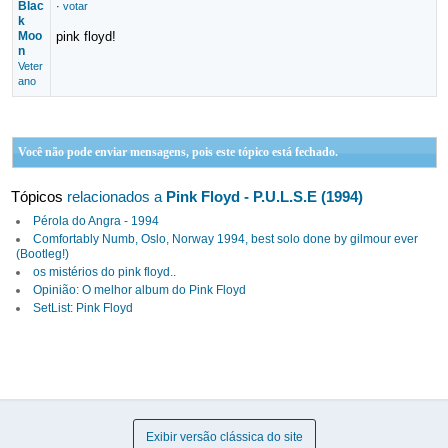
Blac
·
votar
k
Moo
pink floyd!
n
Veter
ano
Você não pode enviar mensagens, pois este tópico está fechado.
Tópicos
relacionados a
Pink Floyd - P.U.L.S.E (1994)
Pérola do Angra - 1994
Comfortably Numb, Oslo, Norway 1994, best solo done by gilmour ever
(Bootleg!)
os mistérios do pink floyd..
Opinião: O melhor album do Pink Floyd
SetList: Pink Floyd
Exibir versão clássica do site