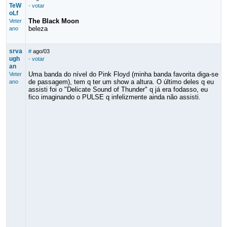
TeW
·
votar
oLf
The Black Moon
Veter
beleza
ano
srva
#
ago/03
ugh
·
votar
an
Uma banda do nível do Pink Floyd (minha banda favorita diga-se
Veter
de passagem), tem q ter um show a altura. O último deles q eu
ano
assisti foi o "Delicate Sound of Thunder" q já era fodasso, eu
fico imaginando o PULSE q infelizmente ainda não assisti.