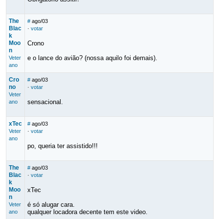
The
#
ago/03
Blac
·
votar
k
Moo
Crono
n
e o lance do avião? (nossa aquilo foi demais).
Veter
ano
Cro
#
ago/03
no
·
votar
Veter
sensacional.
ano
xTec
#
ago/03
Veter
·
votar
ano
po, queria ter assistido!!!
The
#
ago/03
Blac
·
votar
k
Moo
xTec
n
é só alugar cara.
Veter
qualquer locadora decente tem este video.
ano