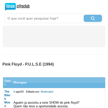
Pink Floyd - P.U.L.S.E (1994)
Auto
Mensagem
r
The
#
ago/03
· Editado por:
Moderador
Blac
k
Moo
Aguém ja assistiu a este SHOW do pink floyd?
n
Quem não teve a oportunidade assista.