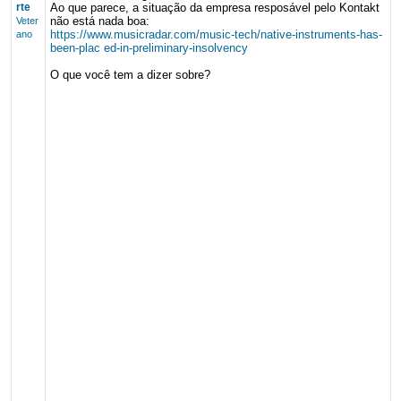
rte
Ao que parece, a situação da empresa resposável pelo Kontakt
não está nada boa:
Veter
https://www.musicradar.com/music-tech/native-instruments-has-
ano
been-plac ed-in-preliminary-insolvency
O que você tem a dizer sobre?