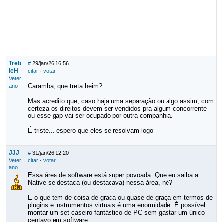
Treb
#
29/jan/26 16:56
leH
citar
·
votar
Veter
Caramba, que treta heim?
ano
Mas acredito que, caso haja uma separação ou algo assim, com
certeza os direitos devem ser vendidos pra algum concorrente
ou esse gap vai ser ocupado por outra companhia.
É triste... espero que eles se resolvam logo
JJJ
#
31/jan/26 12:20
Veter
citar
·
votar
ano
Essa área de software está super povoada. Que eu saiba a
Native se destaca (ou destacava) nessa área, né?
E o que tem de coisa de graça ou quase de graça em termos de
plugins e instrumentos virtuais é uma enormidade. É possível
montar um set caseiro fantástico de PC sem gastar um único
centavo em software...