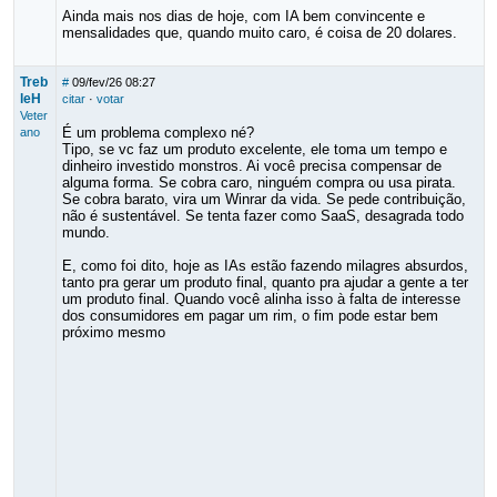
Ainda mais nos dias de hoje, com IA bem convincente e
mensalidades que, quando muito caro, é coisa de 20 dolares.
Treb
#
09/fev/26 08:27
leH
citar
·
votar
Veter
É um problema complexo né?
ano
Tipo, se vc faz um produto excelente, ele toma um tempo e
dinheiro investido monstros. Ai você precisa compensar de
alguma forma. Se cobra caro, ninguém compra ou usa pirata.
Se cobra barato, vira um Winrar da vida. Se pede contribuição,
não é sustentável. Se tenta fazer como SaaS, desagrada todo
mundo.
E, como foi dito, hoje as IAs estão fazendo milagres absurdos,
tanto pra gerar um produto final, quanto pra ajudar a gente a ter
um produto final. Quando você alinha isso à falta de interesse
dos consumidores em pagar um rim, o fim pode estar bem
próximo mesmo