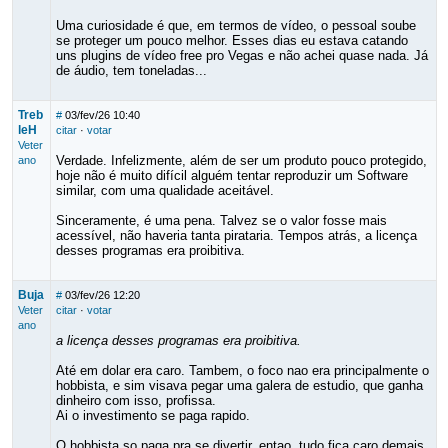
Uma curiosidade é que, em termos de vídeo, o pessoal soube
se proteger um pouco melhor. Esses dias eu estava catando
uns plugins de vídeo free pro Vegas e não achei quase nada. Já
de áudio, tem toneladas...
Treb
#
03/fev/26 10:40
leH
citar
·
votar
Veter
Verdade. Infelizmente, além de ser um produto pouco protegido,
ano
hoje não é muito difícil alguém tentar reproduzir um Software
similar, com uma qualidade aceitável.
Sinceramente, é uma pena. Talvez se o valor fosse mais
acessível, não haveria tanta pirataria. Tempos atrás, a licença
desses programas era proibitiva.
Buja
#
03/fev/26 12:20
Veter
citar
·
votar
ano
a licença desses programas era proibitiva.
Até em dolar era caro. Tambem, o foco nao era principalmente o
hobbista, e sim visava pegar uma galera de estudio, que ganha
dinheiro com isso, profissa.
Ai o investimento se paga rapido.
O hobbista so paga pra se divertir, entao, tudo fica caro demais,