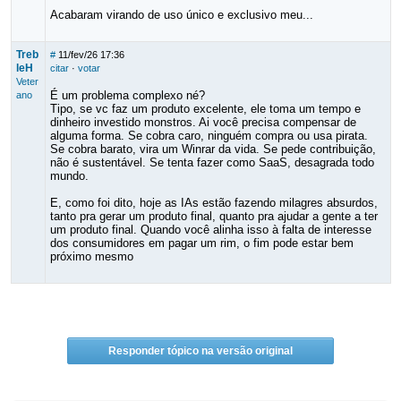
Acabaram virando de uso único e exclusivo meu...
Treb
#
11/fev/26 17:36
leH
citar
·
votar
Veter
É um problema complexo né?
ano
Tipo, se vc faz um produto excelente, ele toma um tempo e
dinheiro investido monstros. Ai você precisa compensar de
alguma forma. Se cobra caro, ninguém compra ou usa pirata.
Se cobra barato, vira um Winrar da vida. Se pede contribuição,
não é sustentável. Se tenta fazer como SaaS, desagrada todo
mundo.
E, como foi dito, hoje as IAs estão fazendo milagres absurdos,
tanto pra gerar um produto final, quanto pra ajudar a gente a ter
um produto final. Quando você alinha isso à falta de interesse
dos consumidores em pagar um rim, o fim pode estar bem
próximo mesmo
Responder tópico na versão original