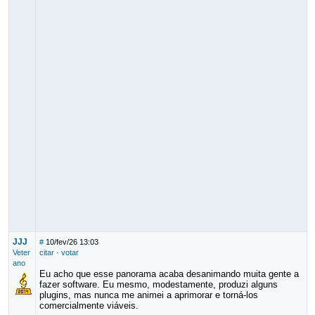
JJJ
#
10/fev/26 13:03
Veter
citar
·
votar
ano
Eu acho que esse panorama acaba desanimando muita gente a
fazer software. Eu mesmo, modestamente, produzi alguns
plugins, mas nunca me animei a aprimorar e torná-los
comercialmente viáveis.