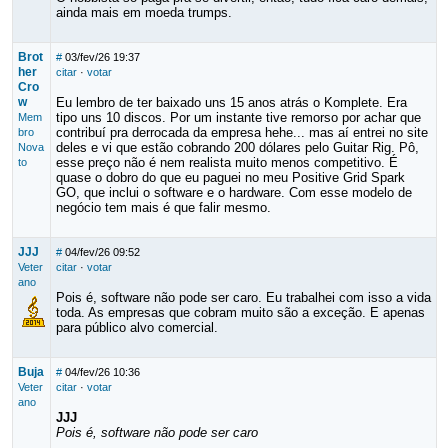
ainda mais em moeda trumps.
Brot
#
03/fev/26 19:37
her
citar
·
votar
Cro
w
Eu lembro de ter baixado uns 15 anos atrás o Komplete. Era
tipo uns 10 discos. Por um instante tive remorso por achar que
Mem
contribuí pra derrocada da empresa hehe... mas aí entrei no site
bro
deles e vi que estão cobrando 200 dólares pelo Guitar Rig. Pô,
Nova
esse preço não é nem realista muito menos competitivo. É
to
quase o dobro do que eu paguei no meu Positive Grid Spark
GO, que inclui o software e o hardware. Com esse modelo de
negócio tem mais é que falir mesmo.
JJJ
#
04/fev/26 09:52
Veter
citar
·
votar
ano
Pois é, software não pode ser caro. Eu trabalhei com isso a vida
toda. As empresas que cobram muito são a exceção. E apenas
para público alvo comercial.
Buja
#
04/fev/26 10:36
Veter
citar
·
votar
ano
JJJ
Pois é, software não pode ser caro