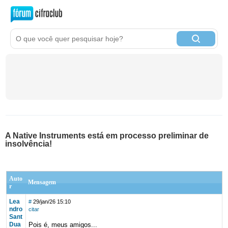
A Native Instruments está em processo preliminar de
insolvência!
Auto
Mensagem
r
Lea
#
29/jan/26 15:10
ndro
citar
Sant
Dua
Pois é, meus amigos...