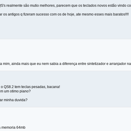
S's realmente são mutio melhores, parecem que os teclados novos estão vindo com 
r os antigos q fizeram sucesso com os de hoje, ate mesmo esses mais baratos!!!!
 mim, ainda mais que eu nem sabia a diferença entre sintetizador e arranjador na
, o QS8.2 tem teclas pesadas, bacana!
em um otimo piano?
ar minha duvida?
i a memoria 64mb