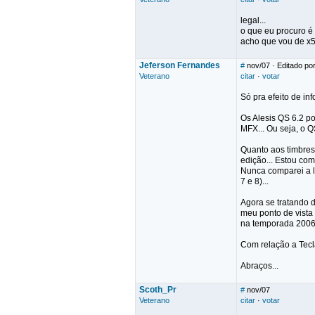
legal...
o que eu procuro é
acho que vou de x
Jeferson Fernandes
#
nov/07
· Editado po
Veterano
citar
·
votar
Só pra efeito de inf
Os Alesis QS 6.2 po
MFX... Ou seja, o 
Quanto aos timbres.
edição... Estou com
Nunca comparei a l
7 e 8)...
Agora se tratando d
meu ponto de vista
na temporada 2006/
Com relação a Tecl
Abraços...
Scoth_Pr
#
nov/07
Veterano
citar
·
votar