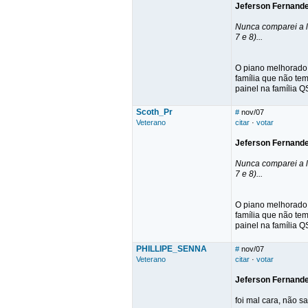
Jeferson Fernand
Nunca comparei a l
7 e 8)...
O piano melhorado 
família que não te
painel na família Q
Scoth_Pr
#
nov/07
Veterano
citar
·
votar
Jeferson Fernand
Nunca comparei a l
7 e 8)...
O piano melhorado 
família que não te
painel na família Q
PHILLIPE_SENNA
#
nov/07
Veterano
citar
·
votar
Jeferson Fernand
foi mal cara, não 