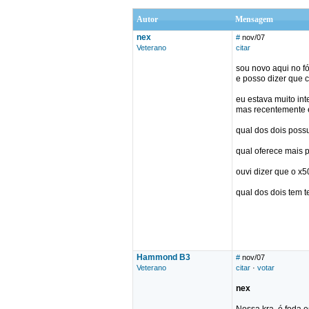
Autor
Mensagem
nex
#
nov/07
Veterano
citar
sou novo aqui no f
e posso dizer que 
eu estava muito int
mas recentemente e
qual dos dois poss
qual oferece mais 
ouvi dizer que o x5
qual dos dois tem 
Hammond B3
#
nov/07
Veterano
citar
·
votar
nex