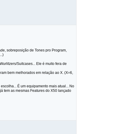
idade, sobreposição de Tones pro Program,
..)
rlitzers/Suitcases... Ele é muito fera de
foram bem melhorados em relação ao X. (X=6,
 escolha... É um equipamento mais atual... No
 já tem as mesmas Features do X50 lançado