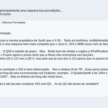
 principalmente uma maquina boa pra edições...
50 msmo.
r: Jeferson Fernandes
ormação...
ssui a mesma arquitetura de Synth que o X-50... Tanto em polifonia, multitimbral
QS é uma máquina bem mais completa que o Juno-D, S03 e MM6 (esse nem se fala.
.. O QS6 é malzão de piano... Mas... Muito bom de metais e orgãos e EPs/Rhodes/Wu
 o Fusion agora e posso dizer que a Alesis não economiza nas funções...
inha QS X.1/2 com a QS X, mas pelo que já ouvi dos X.1/2 parece que os pianos 
e novidade o X50 é bem interessante... Tem a síntese HI do TR... Essa seria minha
 a Korg dá uma economizada nas Features, exemplo...O QuadraSynth é de 1993 e
2007... Mas os timbres da Korg são muito bons...
as é até pecado comparar X50 com QS.... As do QS são teclas de verdade!!!