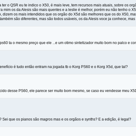
a ter o QSR eu te indico o X50, é mais leve, tem recursos mais atuais, sobre os org
ra mim os da Alesis são mais quentes e a leslie é melhor, porém eu não tenho o
, dizem os mais intendidos que os orgão do X5d são melhores que os do X50, mas 
 também são diferentes, mas são todos usáveis, os da Alesis voce ja conhece, mas
ps60 ta o mesmo preço que ele ...e um otimo sintetizador muito bom no palco e co
enefício é tudo então entram na jogada tb o Korg PS60 e o Korg X5d, que tal?
ido desse PS60, ele parece ser muito bom mesmo, se caso eu vendesse meu X5D, 
i? Sei que os pianos são magros mas e os orgãos e synths? E a edição, é legal?