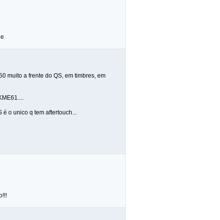
he
50 muito a frente do QS, em timbres, em
KME61....
 o unico q tem aftertouch...
!!!