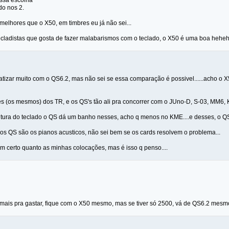
essa escolha
do nos 2.
 melhores que o X50, em timbres eu já não sei...
ecladistas que gosta de fazer malabarismos com o teclado, o X50 é uma boa hehe
tizar muito com o QS6.2, mas não sei se essa comparação é possivel......acho o X
es (os mesmos) dos TR, e os QS's tão ali pra concorrer com o JUno-D, S-03, MM6, 
utura do teclado o QS dá um banho nesses, acho q menos no KME....e desses, o QS é
os QS são os pianos acusticos, não sei bem se os cards resolvem o problema...
m certo quanto as minhas colocações, mas é isso q penso....
 mais pra gastar, fique com o X50 mesmo, mas se tiver só 2500, vá de QS6.2 mesmo