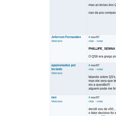
mas as teclas dos Q
nao da pra compara
Jeferson Fernandes
#
nov/07
Veterano
citar
·
votar
PHILLIPE_SENNA
O QS6 era grego pra
apaixonados por
#
nov/07
teclado
citar
·
votar
Veterano
falando sobre QS's
mas ele sera que t
eis a questão!!!
alguem pode me tir
nex
#
nov/07
Veterano
citar
·
votar
decidi vou de x50...
o fator decisivo fo