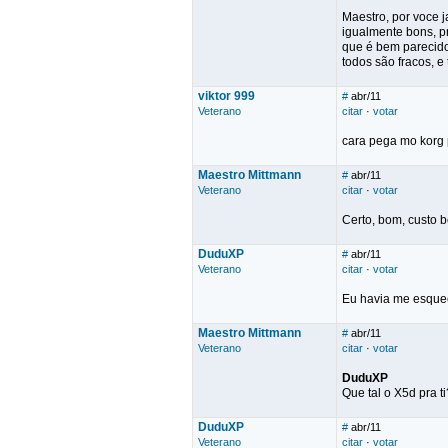
Maestro, por voce j
igualmente bons, p
que é bem parecido
todos são fracos, e
viktor 999
#
abr/11
Veterano
citar
·
votar
cara pega mo korg 
Maestro Mittmann
#
abr/11
Veterano
citar
·
votar
Certo, bom, custo b
DuduXP
#
abr/11
Veterano
citar
·
votar
Eu havia me esquec
Maestro Mittmann
#
abr/11
Veterano
citar
·
votar
DuduXP
Que tal o X5d pra t
DuduXP
#
abr/11
Veterano
citar
·
votar