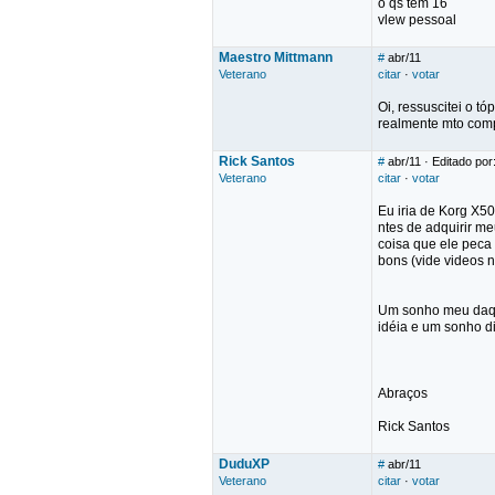
o qs tem 16
vlew pessoal
Maestro Mittmann
#
abr/11
Veterano
citar
·
votar
Oi, ressuscitei o 
realmente mto compl
Rick Santos
#
abr/11
· Editado por
Veterano
citar
·
votar
Eu iria de Korg X50
ntes de adquirir m
coisa que ele peca
bons (vide videos n
Um sonho meu daqui
idéia e um sonho d
Abraços
Rick Santos
DuduXP
#
abr/11
Veterano
citar
·
votar