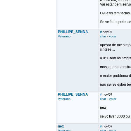
Nossa kra, é foda 
Vai estar bem servi
O Alesis tem teclas
Se vc é daqueles t
PHILLIPE_SENNA
#
nov/07
Veterano
citar
·
votar
apesar de me simpa
sintese....
o X50 tem os timbr
mas, quanto a estr
o maior problema d
não sei se estou be
PHILLIPE_SENNA
#
nov/07
Veterano
citar
·
votar
nex
se vc tiver 3000 ou
nex
#
nov/07
Veterano
citar
·
votar