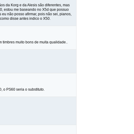
ãos da Korg e da Alesis são diferentes, mas
 X50, estou me baseando no X5d que possuo
eu não posso afirmar, pois não sei, pianos,
 como disse antes indico o X50.
m timbres muito bons de muita qualidade..
o PS60 seria o substituto.