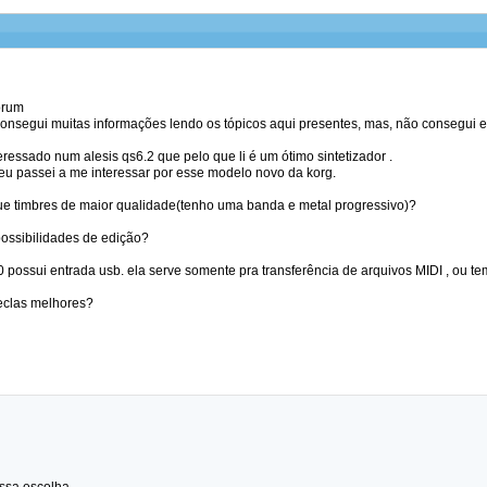
órum
consegui muitas informações lendo os tópicos aqui presentes, mas, não consegui e
eressado num alesis qs6.2 que pelo que li é um ótimo sintetizador .
u passei a me interessar por esse modelo novo da korg.
ue timbres de maior qualidade(tenho uma banda e metal progressivo)?
possibilidades de edição?
0 possui entrada usb. ela serve somente pra transferência de arquivos MIDI , ou t
teclas melhores?