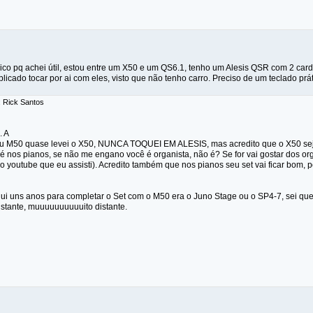
tópico pq achei útil, estou entre um X50 e um QS6.1, tenho um Alesis QSR com 2 ca
icado tocar por ai com eles, visto que não tenho carro. Preciso de um teclado práti
: Rick Santos
. A
eu M50 quase levei o X50, NUNCA TOQUEI EM ALESIS, mas acredito que o X50 seja
 é nos pianos, se não me engano você é organista, não é? Se for vai gostar dos o
o youtube que eu assisti). Acredito também que nos pianos seu set vai ficar bom, 
 uns anos para completar o Set com o M50 era o Juno Stage ou o SP4-7, sei que 
istante, muuuuuuuuuuito distante.