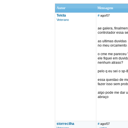
Autor
Mensagem
Tekila
#
ago/07
Veterano
ae galera, finalmen
controlador essa s
as ultimas duvidas
no meu orcamento a
o cme me pareceu "m
ele fiquei em duvi
nenhum atraso?
pelo q eu sei o sp
essa questao de mu
fazer isso sem pro
algo pode me dar 
abraço
storrecilha
#
ago/07