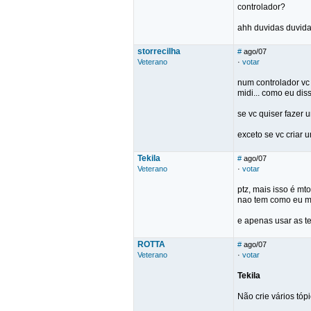
controlador?
ahh duvidas duvidas
storrecilha
#
ago/07
Veterano
·
votar
num controlador vc
midi... como eu dis
se vc quiser fazer 
exceto se vc criar
Tekila
#
ago/07
Veterano
·
votar
ptz, mais isso é mt
nao tem como eu mu
e apenas usar as te
ROTTA
#
ago/07
Veterano
·
votar
Tekila
Não crie vários tó