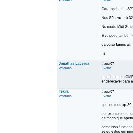
Veterano
·
votar
Cara, tenho um SP76
Nos SPs, vc terá 3
No modo Midi Setup
E vc pode também e
qa coisa tamos ai,
[]s
Jonathas Lacerda
#
ago/07
Veterano
·
votar
eu acho que o CME é
endereçável para a
Tekila
#
ago/07
Veterano
·
votar
tipo, no meu xp-30 
por exemplo. ele t
de modo que aperta
como isso funciona
se eu estou em mod