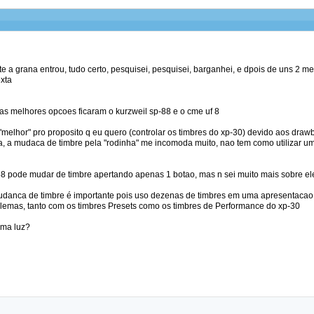
te a grana entrou, tudo certo, pesquisei, pesquisei, barganhei, e dpois de uns 2 
exta
s melhores opcoes ficaram o kurzweil sp-88 e o cme uf 8
elhor" pro proposito q eu quero (controlar os timbres do xp-30) devido aos drawb
da, a mudaca de timbre pela "rodinha" me incomoda muito, nao tem como utilizar
-88 pode mudar de timbre apertando apenas 1 botao, mas n sei muito mais sobre el
danca de timbre é importante pois uso dezenas de timbres em uma apresentacao 
blemas, tanto com os timbres Presets como os timbres de Performance do xp-30
uma luz?