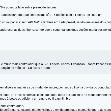
 e posso te falar sobre preset de timbres:
2 bancos para guardar timbres que são 16 botões com 2 timbres em cada um.
 vc vai poder inserir APENAS 2 timbres em cada preset, sendo que esses dois pode
ndereçar as duas ribons, sendo que a segunda tem duas seções (seria tres no to
 muito mais controlador que o SP... Faders, Knobs, Expansão... sobre trocar os t
 função no módulo... Ou estou errado?
tem diversas maneiras de mudar de timbre, por isso eu fico na duvida do controlad
em todos os presets normais como qualquer outro teclado, mas no modo performanc
ndo 1 botao vc adiciona um timbre ou tira um timbre
 num controlador?
o performance usando pianos+strings e em determinado momento quero adicionar 