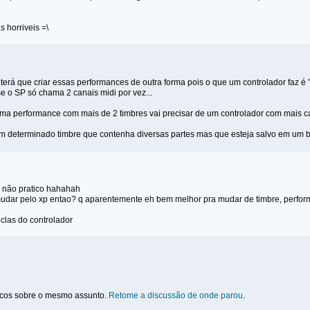
 horriveis =\
 terá que criar essas performances de outra forma pois o que um controlador faz 
se o SP só chama 2 canais midi por vez...
uma performance com mais de 2 timbres vai precisar de um controlador com mais can
 um determinado timbre que contenha diversas partes mas que esteja salvo em um 
o não pratico hahahah
dar pelo xp entao? q aparentemente eh bem melhor pra mudar de timbre, perfor
clas do controlador
picos sobre o mesmo assunto.
Retome a discussão de onde parou
.