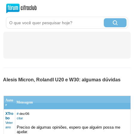
Alesis Micron, Rolandl U20 e W30: algumas dúvidas
Auto
Mensagem
r
XTro
#
dez/06
bo
citar
Veter
Preciso de algumas opiniões, espero que alguém possa me
ano
ajudar.