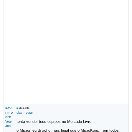
kevi
#
dez/06
nmo
citar
·
votar
ore
tenta vender teus equipos no Mercado Livre...
Veter
ano
o Micron eu tb acho mais legal que o MicroKorg... em todos