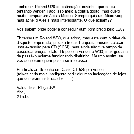
Tenho um Roland U20 de estimação, novinho, que estou
tentando vender. Faço isso meio a contra gosto, mas quero
muito comprar um Alesis Micron. Sempre quis um MicroKorg,
mas achei o Alesis mais interessante. O que acham??
Vcs sabem onde poderia conseguir oum bom preço pelo U20?
Tb tenho um Roland W30, que adoro, mas está com o drive de
disquete emperrado, precisa trocar. Eu queria mesmo colocar
uma extensão para CD (SCSI), mas ainda não tive tempo de
pesquisar preços e tals. Tb poderia vender o W30, mas gostaria
de passá-lo adiante funcionando direitinho. Mesmo assim, se
vcs souberem quem possa se interessar...
Pra finalizar: tb tenho um Casio CT 625 pra vender....
(talvez seria mais inteligente pedir algumas indicações de lojas
que compram instr. usados...::::)
Valeu! Best REgards!!
Abs,
XTrobo