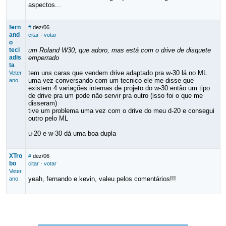
aspectos...
fern
#
dez/06
and
citar
·
votar
o
tecl
um Roland W30, que adoro, mas está com o drive de disquete
adis
emperrado
ta
tem uns caras que vendem drive adaptado pra w-30 lá no ML
Veter
uma vez conversando com um tecnico ele me disse que
ano
existem 4 variações internas de projeto do w-30 então um tipo
de drive pra um pode não servir pra outro (isso foi o que me
disseram)
tive um problema uma vez com o drive do meu d-20 e consegui
outro pelo ML
u-20 e w-30 dá uma boa dupla
XTro
#
dez/06
bo
citar
·
votar
Veter
yeah, fernando e kevin, valeu pelos comentários!!!
ano