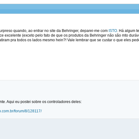
surpreso quando, ao entrar no site da Behringer, deparei-me com
ISTO
. Há algum t
e excelente (exceto pelo fato de que os produtos da Behringer não são mto duráve
 atiram pra todos os lados mesmo hein?! Vale lembrar que se custar o que eles ped
nte. Aqui eu postei sobre os controladores deles:
lub.com.br/forum/8/128117/