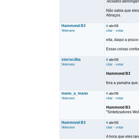
Teclados Behringer
Não sabia que eles 
Abraços.
Hammond B3
#
abr/06
Veterano
citar
·
votar
eita, daqui a pouco
Essas coisas conf
storrecilha
#
abr/06
Veterano
citar
·
votar
Hammond B3
fora a yamaha que 
mano_a_mano
#
abr/06
Veterano
citar
·
votar
Hammond B3
"Sintetizadore
Hammond B3
#
abr/06
Veterano
citar
·
votar
A hora que eles l