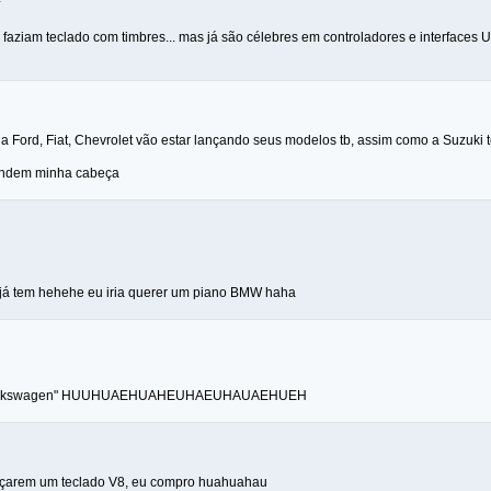
faziam teclado com timbres... mas já são célebres em controladores e interfaces 
 a Ford, Fiat, Chevrolet vão estar lançando seus modelos tb, assim como a Suzuki
undem minha cabeça
já tem hehehe eu iria querer um piano BMW haha
s Wolkswagen" HUUHUAEHUAHEUHAEUHAUAEHUEH
ançarem um teclado V8, eu compro huahuahau