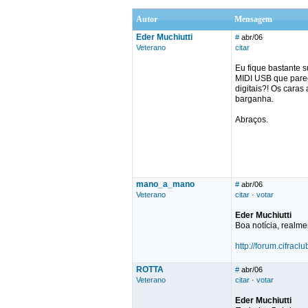
Autor
Mensagem
Eder Muchiutti
#
abr/06
Veterano
citar
Eu fique bastante 
MIDI USB que parec
digitais?! Os caras
barganha.
Abraços.
mano_a_mano
#
abr/06
Veterano
citar
·
votar
Eder Muchiutti
Boa notícia, realme
http://forum.cifrac
ROTTA
#
abr/06
Veterano
citar
·
votar
Eder Muchiutti