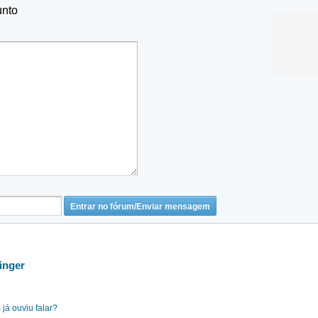
unto
inger
já ouviu falar?