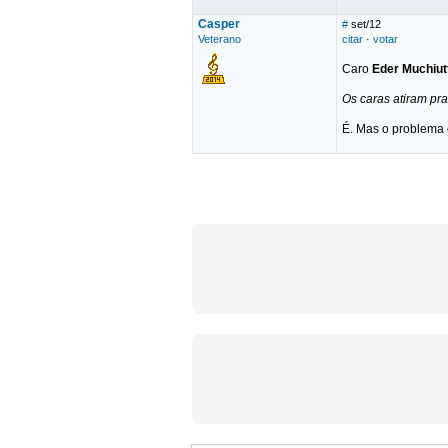
Casper
#
set/12
Veterano
citar
·
votar
Caro
Eder Muchiut
Os caras atiram pr
É. Mas o problema