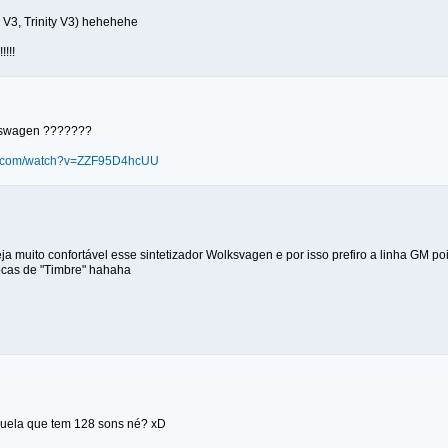
 V3, Trinity V3) hehehehe
!!!!
lkswagen ???????
be.com/watch?v=ZZF95D4hcUU
ja muito confortável esse sintetizador Wolksvagen e por isso prefiro a linha GM p
rocas de "Timbre" hahaha
quela que tem 128 sons né? xD