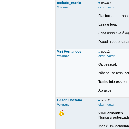
teclado_mania
#
nov/09
Veterano
citar
·
votar
Fiat teclados....
Essa é boa.
Essa linha GM é a
Daqui a pouco apar
Vini Fernandes
#
set/12
Veterano
citar
·
votar
Oi, pessoal.
Não sei se ressusci
Tenho interesse em 
Abraços.
Edson Caetano
#
set/12
Veterano
citar
·
votar
Vini Fernandes
Nunca vi autorizada
Mas é um tecladinho