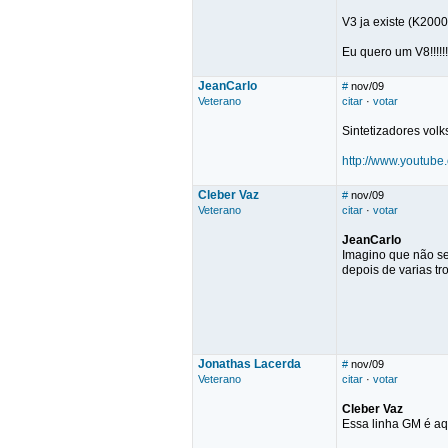
V3 ja existe (K2000
Eu quero um V8!!!!!!!
JeanCarlo
#
nov/09
Veterano
citar
·
votar
Sintetizadores vo
http://www.youtu
Cleber Vaz
#
nov/09
Veterano
citar
·
votar
JeanCarlo
Imagino que não se
depois de varias t
Jonathas Lacerda
#
nov/09
Veterano
citar
·
votar
Cleber Vaz
Essa linha GM é a