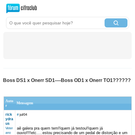
Boss DS1 x Onerr SD1----Boss OD1 x Onerr TO1??????
Auto
Mensagem
r
rick
#
jul/04
ydra
us
aê galera pra quem tem!!quem já testou!!quem já
Veter
ouvio!!!!etc.....estou precisando de um pedal de distorção e um
ano