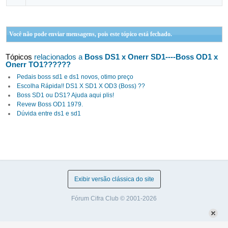
Você não pode enviar mensagens, pois este tópico está fechado.
Tópicos
relacionados a
Boss DS1 x Onerr SD1----Boss OD1 x
Onerr TO1??????
Pedais boss sd1 e ds1 novos, otimo preço
Escolha Rápida!! DS1 X SD1 X OD3 (Boss) ??
Boss SD1 ou DS1? Ajuda aqui plis!
Revew Boss OD1 1979.
Dúvida entre ds1 e sd1
Exibir versão clássica do site
Fórum Cifra Club © 2001-2026