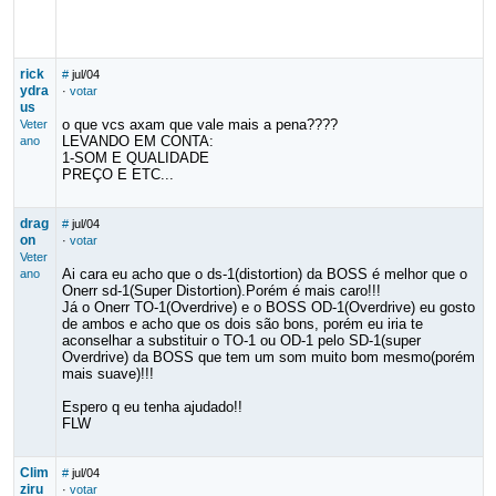
rick
#
jul/04
ydra
·
votar
us
o que vcs axam que vale mais a pena????
Veter
LEVANDO EM CONTA:
ano
1-SOM E QUALIDADE
PREÇO E ETC...
drag
#
jul/04
on
·
votar
Veter
Ai cara eu acho que o ds-1(distortion) da BOSS é melhor que o
ano
Onerr sd-1(Super Distortion).Porém é mais caro!!!
Já o Onerr TO-1(Overdrive) e o BOSS OD-1(Overdrive) eu gosto
de ambos e acho que os dois são bons, porém eu iria te
aconselhar a substituir o TO-1 ou OD-1 pelo SD-1(super
Overdrive) da BOSS que tem um som muito bom mesmo(porém
mais suave)!!!
Espero q eu tenha ajudado!!
FLW
Clim
#
jul/04
ziru
·
votar