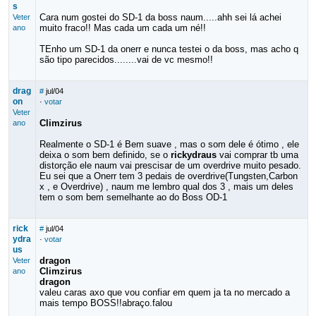
s
Cara num gostei do SD-1 da boss naum.....ahh sei lá achei
Veter
muito fraco!! Mas cada um cada um né!!
ano
TEnho um SD-1 da onerr e nunca testei o da boss, mas acho q
são tipo parecidos........vai de vc mesmo!!
drag
#
jul/04
on
·
votar
Veter
Climzirus
ano
Realmente o SD-1 é Bem suave , mas o som dele é ótimo , ele
deixa o som bem definido, se o
rickydraus
vai comprar tb uma
distorção ele naum vai prescisar de um overdrive muito pesado.
Eu sei que a Onerr tem 3 pedais de overdrive(Tungsten,Carbon
x , e Overdrive) , naum me lembro qual dos 3 , mais um deles
tem o som bem semelhante ao do Boss OD-1
rick
#
jul/04
ydra
·
votar
us
dragon
Veter
Climzirus
ano
dragon
valeu caras axo que vou confiar em quem ja ta no mercado a
mais tempo BOSS!!abraço.falou