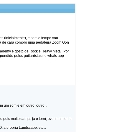
es (inicialmente), e com o tempo vou
 já de cara compro uma pedaleira Zoom G5n
cademy e gosto de Rock e Heavy Metal. Por
spondido pelos guitarristas no whats app
m um som e em outro, outro...
io pois muitos amps já o tem), eventualmente
 a própria Landscape, etc...