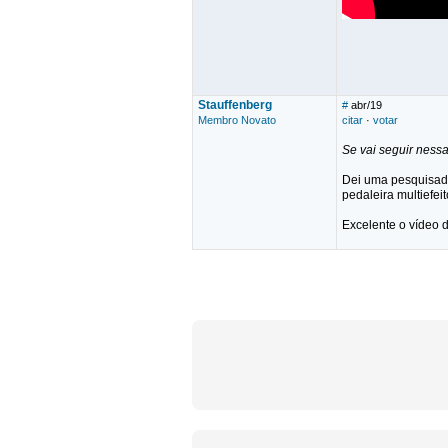
Stauffenberg
#
abr/19
Membro Novato
citar
·
votar
Se vai seguir nessa
Dei uma pesquisada
pedaleira multiefei
Excelente o vídeo d