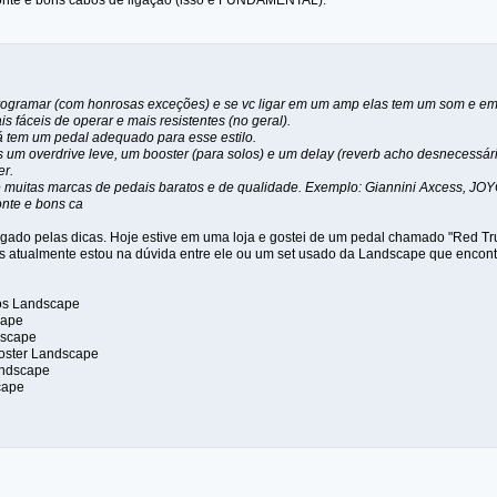
nte e bons cabos de ligação (isso é FUNDAMENTAL).
rogramar (com honrosas exceções) e se vc ligar em um amp elas tem um som e em o
 fáceis de operar e mais resistentes (no geral).
já tem um pedal adequado para esse estilo.
s um overdrive leve, um booster (para solos) e um delay (reverb acho desnecessár
er.
 muitas marcas de pedais baratos e de qualidade. Exemplo: Giannini Axcess, JOYO,
nte e bons ca
rigado pelas dicas. Hoje estive em uma loja e gostei de um pedal chamado "Red Tr
s atualmente estou na dúvida entre ele ou um set usado da Landscape que encon
os Landscape
cape
dscape
ooster Landscape
Landscape
cape