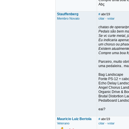
Compre uma boa fo
Abç
Stauffenberg
#
abr/19
Membro Novato
citar
·
votar
chatas de operar/p
Pedais são bem mais
Se vc curte metal, 
Eu indicaria apena
um chorus ou phas
Existem atualmente
Compre uma boa fo
Parceiro, muito ob
uma pedaleira.. ma
Bag Landscape
Fonte PS-12 + cab
Echo Delay Lands
Angel Chorus Lan
Organic Drive & B
Brutal Distortion 
Pedalboard Lands
eai?
Mauricio Luiz Bertola
#
abr/19
Veterano
citar
·
votar