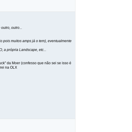
utro, outro...
io pois muitos amps já o tem), eventualmente
 a própria Landscape, etc...
uck" da Moer (confesso que não sei se isso é
trei na OLX