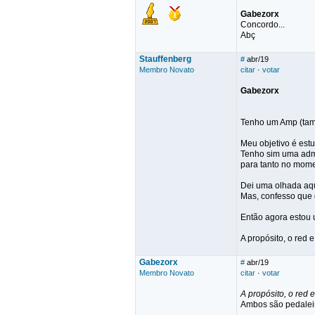
Gabezorx
Concordo...
Abç
Stauffenberg
#
abr/19
Membro Novato
citar
·
votar
Gabezorx
Tenho um Amp (tam
Meu objetivo é est
Tenho sim uma admi
para tanto no mome
Dei uma olhada aqui
Mas, confesso que g
Então agora estou
A propósito, o red 
Gabezorx
#
abr/19
Membro Novato
citar
·
votar
A propósito, o red 
Ambos são pedaleira