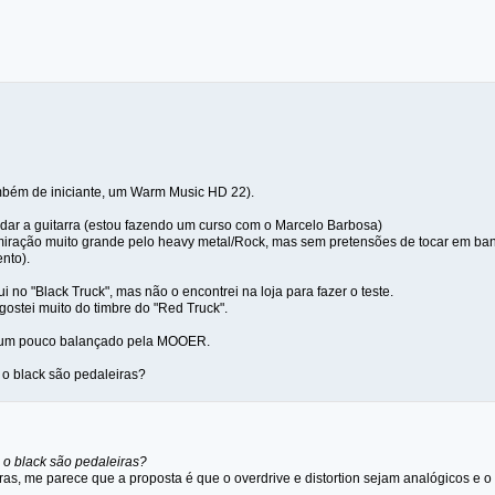
bém de iniciante, um Warm Music HD 22).
udar a guitarra (estou fazendo um curso com o Marcelo Barbosa)
ração muito grande pelo heavy metal/Rock, mas sem pretensões de tocar em ban
nto).
 no "Black Truck", mas não o encontrei na loja para fazer o teste.
ostei muito do timbre do "Red Truck".
 um pouco balançado pela MOOER.
e o black são pedaleiras?
e o black são pedaleiras?
s, me parece que a proposta é que o overdrive e distortion sejam analógicos e o r