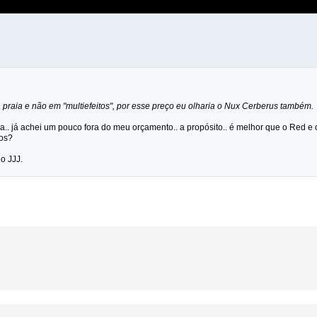
 praia e não em "multiefeitos", por esse preço eu olharia o Nux Cerberus também.
.. já achei um pouco fora do meu orçamento.. a propósito.. é melhor que o Red 
tos?
o JJJ.