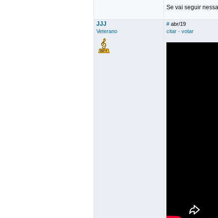
Se vai seguir nessa
JJJ
#
abr/19
Veterano
citar
·
votar