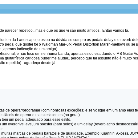
de parecer repetido.. mas é que os que vi são muito antigos.. Então vamos lá.
tortion da Landscape, e estou na dúvida se compro os pedais delay e o reverb del
tro pedal que gostei foi o Waldman Mar-6fx Pedal Distortion Marsh-mellow) ou se
re, apenas indicação de um amigo).
fissional, e não toco em nenhuma banda, apenas estou estudando o MB Guitar A
ma guitarrística caridosa puder me ajudar.. percebo que tal assunto não é muito re
uito repetido).. agradeço desde já
tas de operar/programar (com honrosas exceções) e se vc ligar em um amp elas te
 fáceis de operar e mais resistentes (no geral).
já tem um pedal adequado para esse estilo.
s um overdrive leve, um booster (para solos) e um delay (reverb acho desnecessár
r.
 muitas marcas de pedais baratos e de qualidade. Exemplo: Giannini Axcess, JOYO,