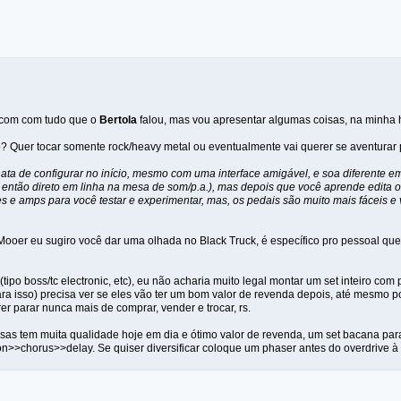
 com com tudo que o
Bertola
falou, mas vou apresentar algumas coisas, na minha 
? Quer tocar somente rock/heavy metal ou eventualmente vai querer se aventurar po
ta de configurar no início, mesmo com uma interface amigável, e soa diferente em
u então direto em linha na mesa de som/p.a.), mas depois que você aprende edita o
es e amps para você testar e experimentar, mas, os pedais são muito mais fáceis e
 Mooer eu sugiro você dar uma olhada no Black Truck, é específico pro pessoal q
(tipo boss/tc electronic, etc), eu não acharia muito legal montar um set inteiro 
ra isso) precisa ver se eles vão ter um bom valor de revenda depois, até mesmo 
rer parar nunca mais de comprar, vender e trocar, rs.
sas tem muita qualidade hoje em dia e ótimo valor de revenda, um set bacana para 
on>>chorus>>delay. Se quiser diversificar coloque um phaser antes do overdrive à