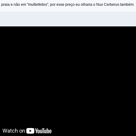
 praia e não em "multiefeitos", por esse preço eu olharia o Nux Cerberus também.