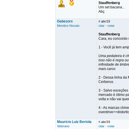
Stauffenberg
Um set bacana...
Abç
Gabezorx
#
abr/19
Membro Novato
citar
·
votar
Stauffenberg
Cara, eu concordo
1 - Você já tem amp
Uma pedaleira é cha
isso não é regra o
infinidade de timbr
mais caros
2 - Dessa linha da
Cerberus.
3 - Salvo exceções 
mercado é ótimo pa
volta e não vai que
4 - As marcas chine
overdrive>>distorti
Mauricio Luiz Bertola
#
abr/19
Veterano
citar
·
votar