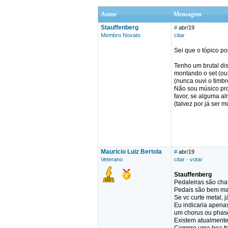
Autor
Mensagem
Stauffenberg
#
abr/19
Membro Novato
citar
Sei que o tópico po
Tenho um brutal dis
montando o set (ou
(nunca ouvi o timb
Não sou músico pro
favor, se alguma al
(talvez por já ser m
Mauricio Luiz Bertola
#
abr/19
Veterano
citar
·
votar
Stauffenberg
Pedaleiras são cha
Pedais são bem mais
Se vc curte metal, 
Eu indicaria apena
um chorus ou phase
Existem atualmente