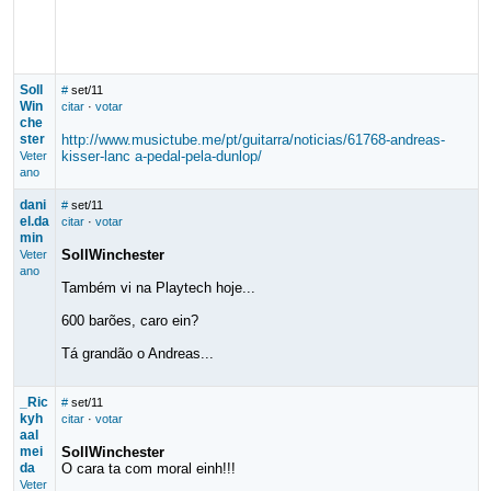
Soll
#
set/11
Win
citar
·
votar
che
ster
http://www.musictube.me/pt/guitarra/noticias/61768-andreas-
kisser-lanc a-pedal-pela-dunlop/
Veter
ano
dani
#
set/11
el.da
citar
·
votar
min
SollWinchester
Veter
ano
Também vi na Playtech hoje...
600 barões, caro ein?
Tá grandão o Andreas...
_Ric
#
set/11
kyh
citar
·
votar
aal
mei
SollWinchester
da
O cara ta com moral einh!!!
Veter