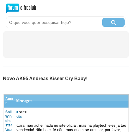
Novo AK95 Andreas Kisser Cry Baby!
Auto
Mensagem
r
Soll
#
set/11
Win
citar
che
ster
Cara, não achei nada no site oficial, mas na playtech eles já tão
vendendo! Não botei fé não, mas quem se arriscar, por favor,
Veter