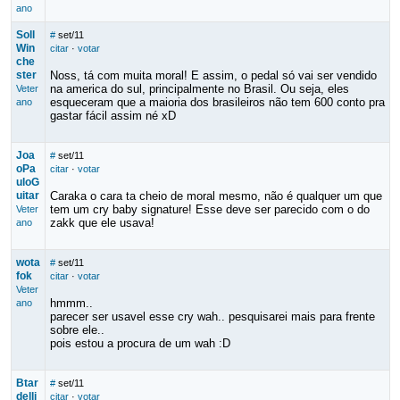
ano
Soll
#
set/11
Win
citar
·
votar
che
ster
Noss, tá com muita moral! E assim, o pedal só vai ser vendido
na america do sul, principalmente no Brasil. Ou seja, eles
Veter
esqueceram que a maioria dos brasileiros não tem 600 conto pra
ano
gastar fácil assim né xD
Joa
#
set/11
oPa
citar
·
votar
uloG
uitar
Caraka o cara ta cheio de moral mesmo, não é qualquer um que
tem um cry baby signature! Esse deve ser parecido com o do
Veter
zakk que ele usava!
ano
wota
#
set/11
fok
citar
·
votar
Veter
hmmm..
ano
parecer ser usavel esse cry wah.. pesquisarei mais para frente
sobre ele..
pois estou a procura de um wah :D
Btar
#
set/11
delli
citar
·
votar