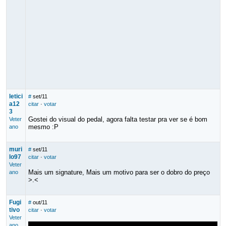
letici
#
set/11
a12
citar
·
votar
3
Gostei do visual do pedal, agora falta testar pra ver se é bom
Veter
mesmo :P
ano
muri
#
set/11
lo97
citar
·
votar
Veter
Mais um signature, Mais um motivo para ser o dobro do preço
ano
>.<
Fugi
#
out/11
tivo
citar
·
votar
Veter
ano