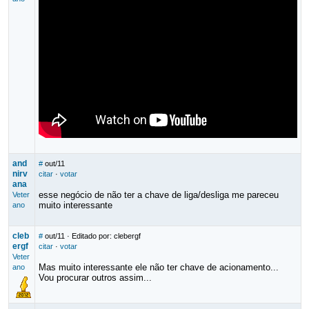
and
#
out/11
nirv
citar
·
votar
ana
esse negócio de não ter a chave de liga/desliga me pareceu
Veter
muito interessante
ano
cleb
#
out/11
· Editado por: clebergf
ergf
citar
·
votar
Veter
Mas muito interessante ele não ter chave de acionamento...
ano
Vou procurar outros assim...