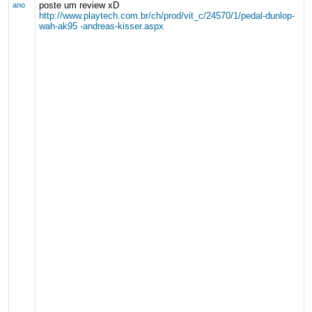
poste um review xD
ano
http://www.playtech.com.br/ch/prod/vit_c/24570/1/pedal-dunlop-
wah-ak95 -andreas-kisser.aspx