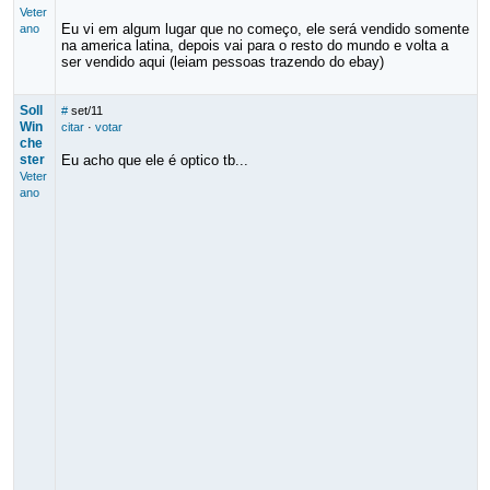
Veter
Eu vi em algum lugar que no começo, ele será vendido somente
ano
na america latina, depois vai para o resto do mundo e volta a
ser vendido aqui (leiam pessoas trazendo do ebay)
Soll
#
set/11
Win
citar
·
votar
che
ster
Eu acho que ele é optico tb...
Veter
ano