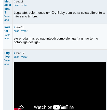
Met
#
out/11
allist
citar
·
votar
ein0
3
Legal até, pelo menos um Cry Baby com outra coisa diferente a
não ser o timbre.
Veter
ano
kois
#
dez/11
ter
citar
·
votar
Veter
ele é foda mas eu nao intebdi como ele liga (ja q nao tem o
ano
botao liga/desliga)
Fugi
#
mar/12
tivo
citar
·
votar
Veter
ano