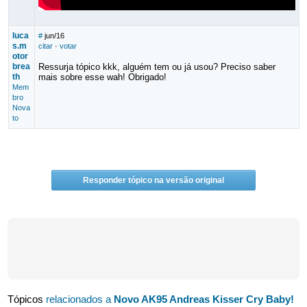
luca
#
jun/16
s.m
citar
·
votar
otor
brea
Ressurja tópico kkk, alguém tem ou já usou? Preciso saber
th
mais sobre esse wah! Obrigado!
Mem
bro
Nova
to
Responder tópico na versão original
Tópicos
relacionados a
Novo AK95 Andreas Kisser Cry Baby!