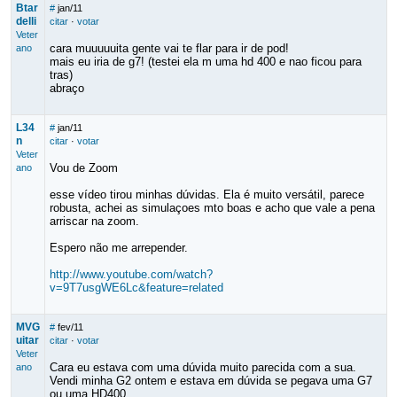
Btar
#
jan/11
delli
citar
·
votar
Veter
cara muuuuuita gente vai te flar para ir de pod!
ano
mais eu iria de g7! (testei ela m uma hd 400 e nao ficou para
tras)
abraço
L34
#
jan/11
n
citar
·
votar
Veter
Vou de Zoom
ano
esse vídeo tirou minhas dúvidas. Ela é muito versátil, parece
robusta, achei as simulaçoes mto boas e acho que vale a pena
arriscar na zoom.
Espero não me arrepender.
http://www.youtube.com/watch?
v=9T7usgWE6Lc&feature=related
MVG
#
fev/11
uitar
citar
·
votar
Veter
Cara eu estava com uma dúvida muito parecida com a sua.
ano
Vendi minha G2 ontem e estava em dúvida se pegava uma G7
ou uma HD400.