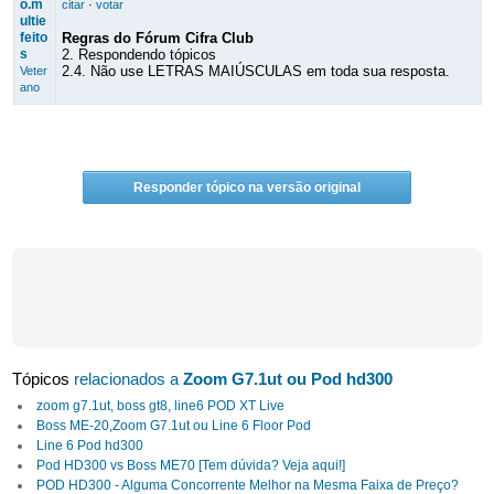
o.m
citar
·
votar
ultie
feito
Regras do Fórum Cifra Club
s
2. Respondendo tópicos
2.4. Não use LETRAS MAIÚSCULAS em toda sua resposta.
Veter
ano
Responder tópico na versão original
Tópicos
relacionados a
Zoom G7.1ut ou Pod hd300
zoom g7.1ut, boss gt8, line6 POD XT Live
Boss ME-20,Zoom G7.1ut ou Line 6 Floor Pod
Line 6 Pod hd300
Pod HD300 vs Boss ME70 [Tem dúvida? Veja aqui!]
POD HD300 - Alguma Concorrente Melhor na Mesma Faixa de Preço?