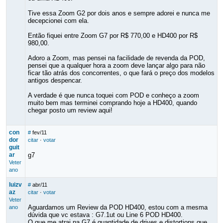
Tive essa Zoom G2 por dois anos e sempre adorei e nunca me
decepcionei com ela.
Então fiquei entre Zoom G7 por R$ 770,00 e HD400 por R$
980,00.
Adoro a Zoom, mas pensei na facilidade de revenda da POD,
pensei que a qualquer hora a zoom deve lançar algo para não
ficar tão atrás dos concorrentes, o que fará o preço dos modelos
antigos despencar.
A verdade é que nunca toquei com POD e conheço a zoom
muito bem mas terminei comprando hoje a HD400, quando
chegar posto um review aqui!
con
#
fev/11
dor
citar
·
votar
guit
ar
g7
Veter
ano
luizv
#
abr/11
az
citar
·
votar
Veter
Aguardamos um Review da POD HD400, estou com a mesma
ano
dúvida que vc estava : G7.1ut ou Line 6 POD HD400.
O que me atrai na G7 é quantidade de drives e distortions que