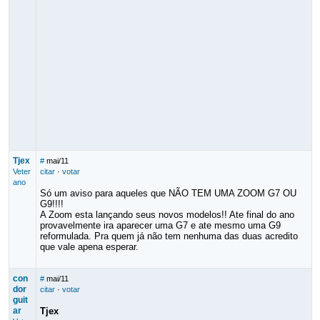
Tjex
#
mai/11
Veter
citar
·
votar
ano
Só um aviso para aqueles que NÃO TEM UMA ZOOM G7 OU
G9!!!!
A Zoom esta lançando seus novos modelos!! Ate final do ano
provavelmente ira aparecer uma G7 e ate mesmo uma G9
reformulada. Pra quem já não tem nenhuma das duas acredito
que vale apena esperar.
con
#
mai/11
dor
citar
·
votar
guit
ar
Tjex