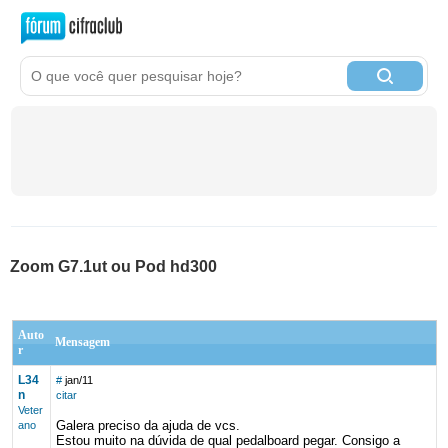
Zoom G7.1ut ou Pod hd300
Auto
Mensagem
r
L34
#
jan/11
n
citar
Veter
Galera preciso da ajuda de vcs.
ano
Estou muito na dúvida de qual pedalboard pegar. Consigo a