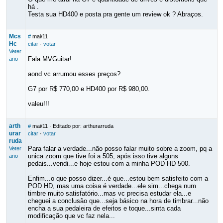
há .
Testa sua HD400 e posta pra gente um review ok ? Abraços.
Mcs
#
mai/11
Hc
citar
·
votar
Veter
Fala MVGuitar!
ano
aond vc arrumou esses preços?
G7 por R$ 770,00 e HD400 por R$ 980,00.
valeu!!!
arth
#
mai/11
· Editado por: arthurarruda
urar
citar
·
votar
ruda
Para falar a verdade...não posso falar muito sobre a zoom, pq a
Veter
unica zoom que tive foi a 505, após isso tive alguns
ano
pedais...vendi...e hoje estou com a minha POD HD 500.
Enfim...o que posso dizer...é que...estou bem satisfeito com a
POD HD, mas uma coisa é verdade...ele sim...chega num
timbre muito satisfatório...mas vc precisa estudar ela...e
cheguei a conclusão que...seja básico na hora de timbrar...não
encha a sua pedaleira de efeitos e toque...sinta cada
modificação que vc faz nela...