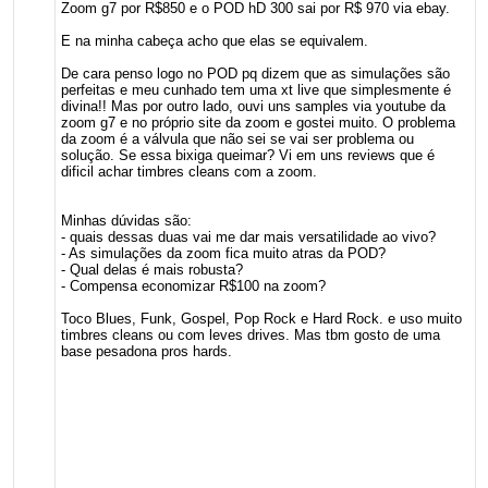
Zoom g7 por R$850 e o POD hD 300 sai por R$ 970 via ebay.
E na minha cabeça acho que elas se equivalem.
De cara penso logo no POD pq dizem que as simulações são
perfeitas e meu cunhado tem uma xt live que simplesmente é
divina!! Mas por outro lado, ouvi uns samples via youtube da
zoom g7 e no próprio site da zoom e gostei muito. O problema
da zoom é a válvula que não sei se vai ser problema ou
solução. Se essa bixiga queimar? Vi em uns reviews que é
dificil achar timbres cleans com a zoom.
Minhas dúvidas são:
- quais dessas duas vai me dar mais versatilidade ao vivo?
- As simulações da zoom fica muito atras da POD?
- Qual delas é mais robusta?
- Compensa economizar R$100 na zoom?
Toco Blues, Funk, Gospel, Pop Rock e Hard Rock. e uso muito
timbres cleans ou com leves drives. Mas tbm gosto de uma
base pesadona pros hards.