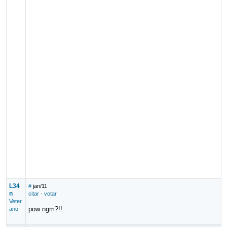
L34
#
jan/11
n
citar
·
votar
Veter
pow ngm?!!
ano