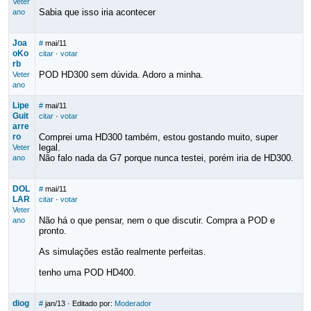
Veter
Sabia que isso iria acontecer
ano
Joa
#
mai/11
oKo
citar
·
votar
rb
POD HD300 sem dúvida. Adoro a minha.
Veter
ano
Lipe
#
mai/11
Guit
citar
·
votar
arre
ro
Comprei uma HD300 também, estou gostando muito, super
legal.
Veter
Não falo nada da G7 porque nunca testei, porém iria de HD300.
ano
DOL
#
mai/11
LAR
citar
·
votar
Veter
Não há o que pensar, nem o que discutir. Compra a POD e
ano
pronto.
As simulações estão realmente perfeitas.
tenho uma POD HD400.
diog
#
jan/13
· Editado por:
Moderador