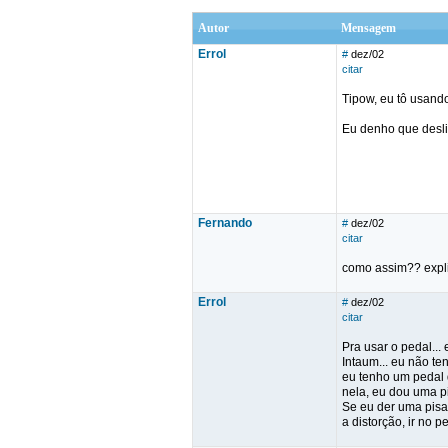
Autor
Mensagem
Errol
#
dez/02
citar
Tipow, eu tô usando
Eu denho que deslig
Fernando
#
dez/02
citar
como assim?? expli
Errol
#
dez/02
citar
Pra usar o pedal...
Intaum... eu não 
eu tenho um pedal 
nela, eu dou uma pi
Se eu der uma pisad
a distorção, ir no 