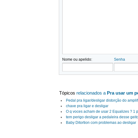
Nome ou apelido:
Senha
Tópicos
relacionados a
Pra usar um pe
Pedal pra ligar/desligar distorção do ampli
chave pra ligar e desligar
O q voces acham de usar 2 Equalizes ? 1 p
tem perigo desligar a pedaleira desse geito
Baby Ditortion com problemas ao desligar