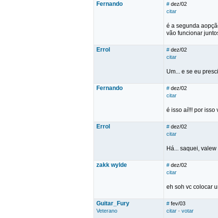
Fernando
#
dez/02
citar
é a segunda aopção.
vão funcionar junto
Errol
#
dez/02
citar
Um... e se eu presc
Fernando
#
dez/02
citar
é isso aí!!! por iss
Errol
#
dez/02
citar
Há... saquei, valew
zakk wylde
#
dez/02
citar
eh soh vc colocar u
Guitar_Fury
#
fev/03
Veterano
citar
·
votar