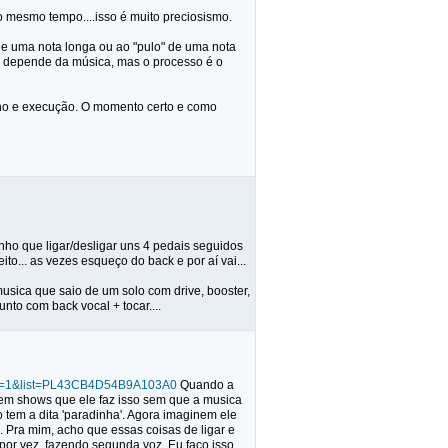
o mesmo tempo....isso é muito preciosismo.
 de uma nota longa ou ao "pulo" de uma nota
on, depende da música, mas o processo é o
balho e execução. O momento certo e como
enho que ligar/desligar uns 4 pedais seguidos
ito... as vezes esqueço do back e por aí vai...
musica que saio de um solo com drive, booster,
nto com back vocal + tocar....
ext=1&list=PL43CB4D54B9A103A0
Quando a
Tem shows que ele faz isso sem que a musica
o tem a dita 'paradinha'. Agora imaginem ele
 Pra mim, acho que essas coisas de ligar e
por vez, fazendo segunda voz. Eu faço isso