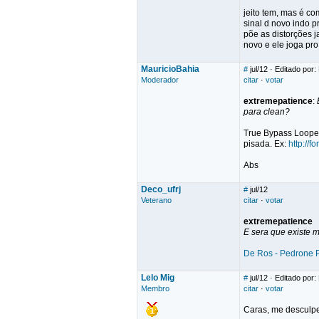
jeito tem, mas é co
sinal d novo indo p
põe as distorções j
novo e ele joga pro
MauricioBahia
#
jul/12
· Editado por:
Moderador
citar
·
votar
extremepatience
:
para clean?
True Bypass Looper
pisada. Ex:
http://f
Abs
Deco_ufrj
#
jul/12
Veterano
citar
·
votar
extremepatience
E sera que existe m
De Ros - Pedrone 
Lelo Mig
#
jul/12
· Editado por:
Membro
citar
·
votar
Caras, me desculpe