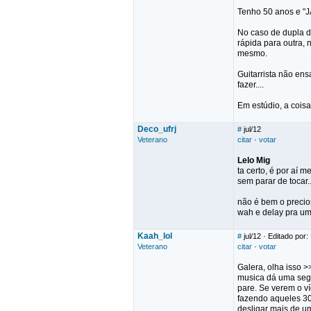
Tenho 50 anos e "J
No caso de dupla d
rápida para outra, 
mesmo.
Guitarrista não ens
fazer....
Em estúdio, a cois
Deco_ufrj
#
jul/12
Veterano
citar
·
votar
Lelo Mig
ta certo, é por aí 
sem parar de tocar.
não é bem o precios
wah e delay pra um 
Kaah_lol
#
jul/12
· Editado por:
Veterano
citar
·
votar
Galera, olha isso 
musica dá uma segu
pare. Se verem o ví
fazendo aqueles 30
desligar mais de u