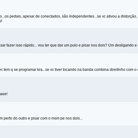
..os pedais, apesar de conectados, são independentes...se vc ativou a distorção, 
s!
isar fazer isso rápido... vou ter que dar um pulo e pisar nos dois? Um desligando e
o vc tem q se programar kra...se vc tiver tocando na banda combina direitinho com o o
 aee!
m perto do outro e pisar com o msm pe nos dois...