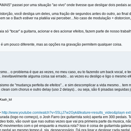
AMAIS" passei por uma situação "ao vivo" onde tivesse que desligar dois pedais a
istorção, você desliga um deles, uma fração de segundos antes do outro, ao final
nem se o Bach estiver na platéia vai perceber....No caso de modulação + distorci
aia só "tocar" a guitarra, acionar e des acionar efeitos, fazem parte de nosso tra
a é um pouco diferente, mas as opções na gravação permitem qualquer coisa.
mesmo... o problema é que as vezes, no meu caso, eu to fazendo um back vocal, e t
.. inevitavelmente alguma coisa sai errado... as vezes eu desligo e ligo o mesmo efe
ismo de "mudança perfeita de efeitos"... e sim descomplicar a vida mesmo... tem 
clean com chorus e outro delay (uso 2 delays)... ou seja, são 6 pisadas seguidas ju
 Kaah_lol
>>
http://www.youtube.com/watch?v=55LjJ7w2Gyk&feature=results_video&playn 
rada (logo no começo), o Josh Farro (ex guitarrista solo) aperta em 300 pedais. 
deo todo, vão ouvir que nas outras vezes que vai pra primeira parte da musica, nã
0 movimentos com o pé enquanto a musica rola? Isso é coisa de guitarrista galera.
m pedal ao mesmo tempo é, sla, desnecessário. Dá pra ligar e desligar cada pedal 