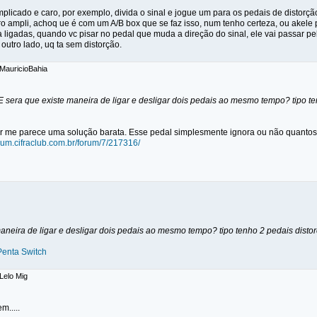
mplicado e caro, por exemplo, divida o sinal e jogue um para os pedais de distorção 
ro ampli, achoq ue é com um A/B box que se faz isso, num tenho certeza, ou akele 
a ligadas, quando vc pisar no pedal que muda a direção do sinal, ele vai passar pel
 outro lado, uq ta sem distorção.
 MauricioBahia
E sera que existe maneira de ligar e desligar dois pedais ao mesmo tempo? tipo t
 me parece uma solução barata. Esse pedal simplesmente ignora ou não quantos 
orum.cifraclub.com.br/forum/7/217316/
aneira de ligar e desligar dois pedais ao mesmo tempo? tipo tenho 2 pedais disto
Penta Switch
 Lelo Mig
m.....