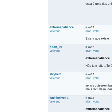
essa é uma das un
extremepatience
#
jul/12
Veterano
citar
·
votar
E sera que existe m
Kaah_lol
#
jul/12
Veterano
citar
·
votar
extremepatience
Não tem jeito... Te
stryker1
#
jul/12
Veterano
citar
·
votar
se vcs quiserem faz
mais facil de mudar 
juninholiveira
#
jul/12
Veterano
citar
·
votar
extremepatience