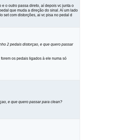
e o outro passa direto, aí depois vc junta o
pedal que muda a direção do sinal. Aí um lado
o set com distorções, ai vc pisa no pedal d
enho 2 pedais distorçao, e que quero passar
forem os pedais ligados à ele numa só
rçao, e que quero passar para clean?