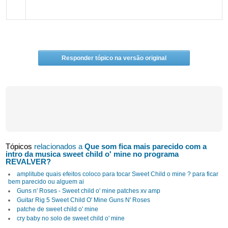
Responder tópico na versão original
Tópicos
relacionados a
Que som fica mais parecido com a
intro da musica sweet child o' mine no programa
REVALVER?
amplitube quais efeitos coloco para tocar Sweet Child o mine ? para ficar
bem parecido ou alguem ai
Guns n' Roses - Sweet child o' mine patches xv amp
Guitar Rig 5 Sweet Child O' Mine Guns N' Roses
patche de sweet child o' mine
cry baby no solo de sweet child o' mine