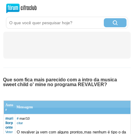
Que som fica mais parecido com a intro da musica
sweet child o' mine no programa REVALVER?
Auto
Mensagem
r
muri
#
mar/10
llorp
citar
onte
O revalver ja vem com alguns prontos,mas nenhum é tipo o da
Veter