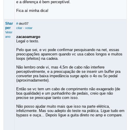
e a diferença é bem perceptível.
Fica aí minha dica!
Shar
#
dez/07
per
citar
·
votar
Veter
zacaoamargo
ano
Legal o texto.
Pelo que sei, e vc pode confirmar pesquisando na net, essas
preocupações aparecem quando vc usa cabos longos e muitos
loops (efeitos) na cadeia.
Não lembro onde vi, mas 4,5m de cabo não interfere
perceptivelmente, e a preocupação de se inserir um buffer pra
converter pra baixa impedância surge após o 4o ou 5o pedal
(aproximadamente).
Então se vc tem um cabo de comprimento não exagerado (de
boa qualidade) e um punhadinho de pedais, creio que não
precise se preocupar tanto com isso.
Não posso ajudar muito mais que isso na parte elétrica,
infelizmente. Mas sou adepto do teste na prática. Ligue tudo em
bypass e ouça... Depois ligue a guita direto no amp e compare.