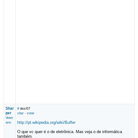
Shar
#
dez/07
per
citar
·
votar
Veter
http://pt.wikipedia.org/wiki/Buffer
ano
O que vc quer é o de eletrônica. Mas veja o de informática
também.