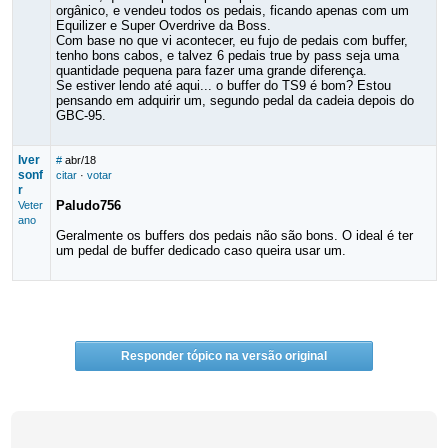
orgânico, e vendeu todos os pedais, ficando apenas com um
Equilizer e Super Overdrive da Boss.
Com base no que vi acontecer, eu fujo de pedais com buffer,
tenho bons cabos, e talvez 6 pedais true by pass seja uma
quantidade pequena para fazer uma grande diferença.
Se estiver lendo até aqui... o buffer do TS9 é bom? Estou
pensando em adquirir um, segundo pedal da cadeia depois do
GBC-95.
Iver
#
abr/18
sonf
citar
·
votar
r
Paludo756
Veter
ano
Geralmente os buffers dos pedais não são bons. O ideal é ter
um pedal de buffer dedicado caso queira usar um.
Responder tópico na versão original