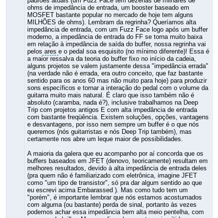
padrões atuais (um Fuzz Face tem dezenas de milhares de
ohms de impedância de entrada, um booster baseado em
MOSFET bastante popular no mercado de hoje tem alguns
MILHÕES de ohms). Lembram da regrinha? Queríamos alta
impedância de entrada, com um Fuzz Face logo após um buffer
moderno, a impedância de entrada do FF se torna muito baixa
em relação à impedância de saída do buffer, nossa regrinha vai
pelos
ares
e o pedal soa esquisito (no mínimo diferente)! Essa é
a maior ressalva da teoria do buffer fixo no início da cadeia,
alguns projetos se valem justamente dessa "impedância errada"
(na verdade não é errada, era outro conceito, que faz bastante
sentido para os anos 60 mas não muito para hoje) para produzir
sons específicos e tornar a interação do pedal com o volume da
guitarra muito mais natural. É claro que isso também não é
absoluto (caramba, nada é?), inclusive trabalhamos na Deep
Trip com projetos antigos E com alta impedância de entrada
com bastante freqüência. Existem soluções, opções, vantagens
e desvantagens, por isso nem sempre um buffer é o que nós
queremos (nós guitarristas e nós Deep Trip também), mas
certamente nos abre um leque maior de possibilidades.
A maioria da galera que eu acompanho por aí concorda que os
buffers baseados em JFET (denovo, teoricamente) resultam em
melhores resultados, devido à alta impedância de entrada deles
(pra quem não é familiarizado com eletrônica, imagine JFET
como "um tipo de transistor", só pra dar algum sentido ao que
eu escrevi acima Embarassed ). Mas como tudo tem um
"porém", é importante lembrar que nós estamos acostumados
com alguma (ou bastante) perda de sinal, portanto às vezes
podemos achar essa impedância bem alta meio pentelha, com