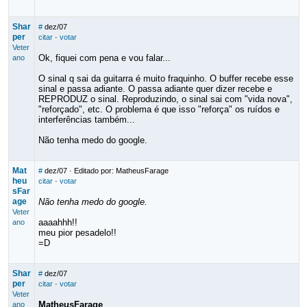
Shar
#
dez/07
per
citar
·
votar
Veter
Ok, fiquei com pena e vou falar...
ano
O sinal q sai da guitarra é muito fraquinho. O buffer recebe esse
sinal e passa adiante. O passa adiante quer dizer recebe e
REPRODUZ o sinal. Reproduzindo, o sinal sai com "vida nova",
"reforçado", etc. O problema é que isso "reforça" os ruídos e
interferências também...
Não tenha medo do google.
Mat
#
dez/07
· Editado por: MatheusFarage
heu
citar
·
votar
sFar
age
Não tenha medo do google.
Veter
aaaahhh!!
ano
meu pior pesadelo!!
=D
Shar
#
dez/07
per
citar
·
votar
Veter
MatheusFarage
ano