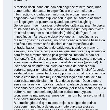
A maioria daqui sabe que não sou engenheiro nem nada, mas
como tenho tido bastante experiência e prezo muito pela
informação (o cidadão sem informação é o primeiro a ser
enganado), vou tentar explicar aqui o que sei sobre o assunto,
em linguagem de guitarrista quando possível Laughing .
Sendo assim, sem grandes pretensões didáticas: pra não deixar
muita coisa no ar, o "buffer" é basicamente um pequeno "bloco"
de circuito que tem a incumbência (teórica) de "ajuste" de
impedâncias. Às vezes é desejável que as impedâncias se
"casem" (mesmos valores), no nosso caso a regrinha básica da
eficiência na transmissão do sinal é: alta impedância de
entrada, baixa impedância de saída (explicando de maneira
simples, isso ocorre porque o sinal que sua guitarra quer mandar
para frente é representado pela grandeza "tensão" e não por
"corrente"). O sinal de alta impedância é mais sujeito a perdas e
é justamente desse tipo que é o sinal da guitarra (passiva!). A
idéia teórica do buffer no início da cadeia de pedais seria,
portanto, pegar um sinal de guitarra ainda bem "inteiro" (a perda
se dá pelo comprimento do cabo, por isso o sinal no começo da
cadeia está mais "inteiro") e converter logo esse sinal de alta
para baixa impedância, minimizando as perdas. Depois que o
seu sinal já está em baixa impedância, ele perde muito menos
passando pelo restante da sua cadeia (por isso a teoria de que o
buffer no começo seria seguido de pedais true bypass,
teoricamente não precisaríamos de mais um buffer se o sinal já
é de baixa impedância).
A complicação aí é que muitos projetos antigos de pedais
possuem impedância de entrada muito baixa para esses