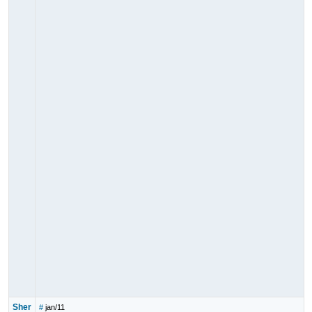
Sher
#
jan/11