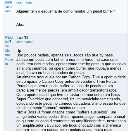
lock
citar
·
votar
Veter
Alguem tem o esquema de como montar um pedal buffer?
ano
Abs.
Palu
#
abr/18
do7
citar
·
votar
56
Up...
Mem
Uso poucos pedais, apenas seis, todos são true by pass.
bro
Já tive um pedal com buffer, o nux time force, no caso este
Nova
pedal tem dois modos, operar como true by pass, o que roubava
to
sinal pra caramba, ou operar como buffer, que roubava menos
sinal, ficava no final da cadeia de pedais.
Atualmente troquei ele por um Carbon Copy. Tive a oportunidade
de comparar o Carbon Copy antes de vender o Time Force.
Percebi que sem o pedal buffer na linha de pedais o som
parecia ter menos perdas (em amplificador transistorizado).
Outra oportunidade que tive foi testar no meu setup um Boss
Super Overdrive que consertei, fiz um servicinho terceirizado,
colocando este pedal no começo da cadeia, a impressão foi que
ele literalmente "comeu" médios do som.
Nux e Boss já foram citados como "buffers suspeitos", um
amigo tinha vários pedais Boss, quando sugeri comparar o sinal
da guitarra plugado diretamente no amplificador dele, neste caso
um amplificador valvulado, ele ficou chocado com a diferença
do som, que sem passar pelos pedais soava muito mais