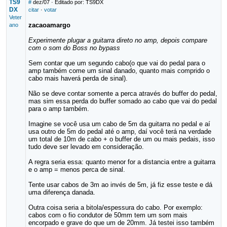
TS9
#
dez/07
· Editado por: TS9DX
DX
citar
·
votar
Veter
zacaoamargo
ano
Experimente plugar a guitarra direto no amp, depois compare
com o som do Boss no bypass
Sem contar que um segundo cabo(o que vai do pedal para o
amp também come um sinal danado, quanto mais comprido o
cabo mais haverá perda de sinal).
Não se deve contar somente a perca através do buffer do pedal,
mas sim essa perda do buffer somado ao cabo que vai do pedal
para o amp também.
Imagine se você usa um cabo de 5m da guitarra no pedal e aí
usa outro de 5m do pedal até o amp, daí você terá na verdade
um total de 10m de cabo + o buffer de um ou mais pedais, isso
tudo deve ser levado em consideração.
A regra seria essa: quanto menor for a distancia entre a guitarra
e o amp = menos perca de sinal.
Tente usar cabos de 3m ao invés de 5m, já fiz esse teste e dá
uma diferença danada.
Outra coisa seria a bitola/espessura do cabo. Por exemplo:
cabos com o fio condutor de 50mm tem um som mais
encorpado e grave do que um de 20mm. Já testei isso também