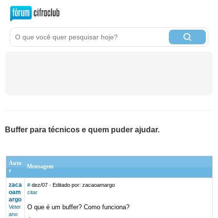
Buffer para técnicos e quem puder ajudar.
Auto
Mensagem
r
zaca
#
dez/07
· Editado por: zacaoamargo
oam
citar
argo
O que é um buffer? Como funciona?
Veter
ano