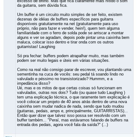
excesso de brilho. Mas que fica claramente mais nítido o som
da guitarra, sem dúvida fica.
Um buffer é um circuito muito simples de ser feito, existem
dezenas de idéias de buffers específicos para guitarra
disponíveis gratuitamente na net (gratuitamente para uso
próprio, não para fazer e vender, hein!), quem tem alguma
familiaridade com o ferro de solda pode se arriscar a montar
alguns e ver se agradam, depois pode pintar uma caixinha bem
maluca, colocar isso dentro e tirar onda com os outros
guitarristas! Laughing
Só pra fechar: buffers podem atrapalhar muito, mas também
podem ser muito legais e úteis em várias situações.
Como na real não consigo parar de escrever, vou plantando uma
sementinha na cuca de vocês: seu pedal tá soando lindo no
valvulado e péssimo no transistorizado? Hummm, e a
impedância disso?
Ué, mas e os mitos de que certas coisas só funcionam em
valvulados, outras nos dois? Tudo (ou quase tudo Laughing )
tem uma explicação técnica, o que raramente tem explicação é
você colocar um projeto de 40 anos atrás dentro de uma nova
caixinha sem mudar nadica de nada, sendo que tudo mudou
(guitarras, pedais, amps e, principalmente, GUITARRISTAS)...
Então quer dizer que talvez isso possa ser resolvido com um
buffer também... "Peraí, mas estávamos falando de buffers na
entrada dos pedais, agora você fala da saída?" (...)