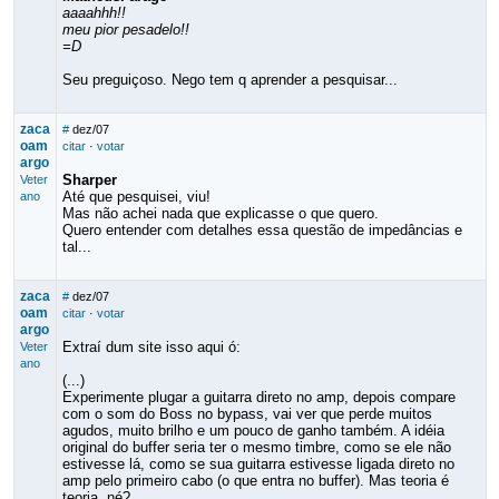
aaaahhh!!
meu pior pesadelo!!
=D
Seu preguiçoso. Nego tem q aprender a pesquisar...
zaca
#
dez/07
oam
citar
·
votar
argo
Sharper
Veter
Até que pesquisei, viu!
ano
Mas não achei nada que explicasse o que quero.
Quero entender com detalhes essa questão de impedâncias e
tal...
zaca
#
dez/07
oam
citar
·
votar
argo
Extraí dum site isso aqui ó:
Veter
ano
(...)
Experimente plugar a guitarra direto no amp, depois compare
com o som do Boss no bypass, vai ver que perde muitos
agudos, muito brilho e um pouco de ganho também. A idéia
original do buffer seria ter o mesmo timbre, como se ele não
estivesse lá, como se sua guitarra estivesse ligada direto no
amp pelo primeiro cabo (o que entra no buffer). Mas teoria é
teoria, né?