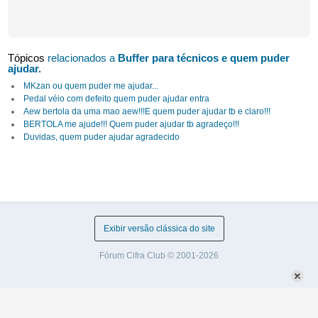
Tópicos
relacionados a
Buffer para técnicos e quem puder
ajudar.
MKzan ou quem puder me ajudar...
Pedal véio com defeito quem puder ajudar entra
Aew bertola da uma mao aew!!!E quem puder ajudar tb e claro!!!
BERTOLA me ajude!!! Quem puder ajudar tb agradeço!!!
Duvidas, quem puder ajudar agradecido
Exibir versão clássica do site
Fórum Cifra Club © 2001-2026