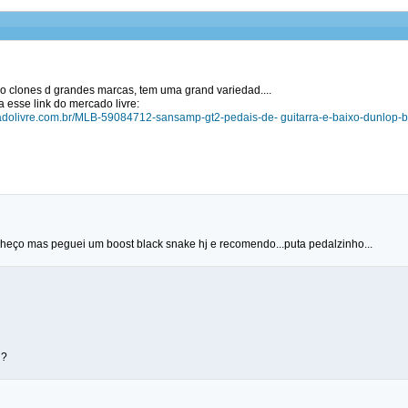
ao clones d grandes marcas, tem uma grand variedad....
 esse link do mercado livre:
cadolivre.com.br/MLB-59084712-sansamp-gt2-pedais-de- guitarra-e-baixo-dunlop-
eço mas peguei um boost black snake hj e recomendo...puta pedalzinho...
l?