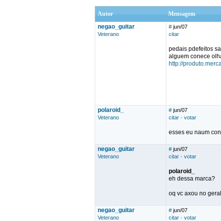
Autor
Mensagem
negao_guitar
#
jun/07
Veterano
citar
pedais pdefeitos s
alguem conece olha
http://produto.mer
polaroid_
#
jun/07
Veterano
citar
·
votar
esses eu naum conh
negao_guitar
#
jun/07
Veterano
citar
·
votar
polaroid_
eh dessa marca?
oq vc axou no gera
negao_guitar
#
jun/07
Veterano
citar
·
votar