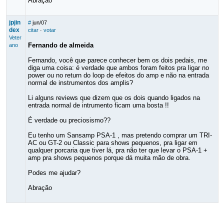
Abração
jpjin
#
jun/07
dex
citar
·
votar
Veter
Fernando de almeida
ano
Fernando, você que parece conhecer bem os dois pedais, me
diga uma coisa: é verdade que ambos foram feitos pra ligar no
power ou no return do loop de efeitos do amp e não na entrada
normal de instrumentos dos amplis?
Li alguns reviews que dizem que os dois quando ligados na
entrada normal de intrumento ficam uma bosta !!
É verdade ou preciosismo??
Eu tenho um Sansamp PSA-1 , mas pretendo comprar um TRI-
AC ou GT-2 ou Classic para shows pequenos, pra ligar em
qualquer porcaria que tiver lá, pra não ter que levar o PSA-1 +
amp pra shows pequenos porque dá muita mão de obra.
Podes me ajudar?
Abração