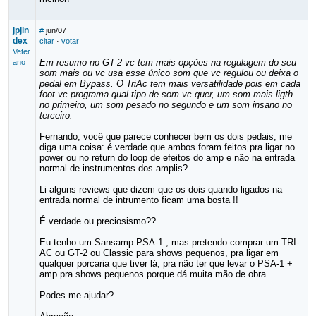
jpjin
#
jun/07
dex
citar
·
votar
Veter
Em resumo no GT-2 vc tem mais opções na regulagem do seu
ano
som mais ou vc usa esse único som que vc regulou ou deixa o
pedal em Bypass. O TriAc tem mais versatilidade pois em cada
foot vc programa qual tipo de som vc quer, um som mais ligth
no primeiro, um som pesado no segundo e um som insano no
terceiro.
Fernando, você que parece conhecer bem os dois pedais, me
diga uma coisa: é verdade que ambos foram feitos pra ligar no
power ou no return do loop de efeitos do amp e não na entrada
normal de instrumentos dos amplis?
Li alguns reviews que dizem que os dois quando ligados na
entrada normal de intrumento ficam uma bosta !!
É verdade ou preciosismo??
Eu tenho um Sansamp PSA-1 , mas pretendo comprar um TRI-
AC ou GT-2 ou Classic para shows pequenos, pra ligar em
qualquer porcaria que tiver lá, pra não ter que levar o PSA-1 +
amp pra shows pequenos porque dá muita mão de obra.
Podes me ajudar?