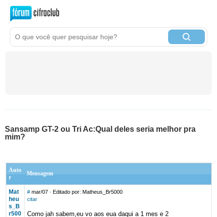
Sansamp GT-2 ou Tri Ac:Qual deles seria melhor pra
mim?
Auto
Mensagem
r
Mat
#
mar/07
· Editado por: Matheus_Br5000
heu
citar
s_B
r500
Como jah sabem,eu vo aos eua daqui a 1 mes e 2