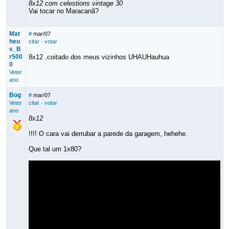
8x12 com celestions vintage 30
Vai tocar no Maracanã?
Mat
#
mar/07
heu
citar
·
votar
s_B
r500
8x12 ,coitado dos meus vizinhos UHAUHauhua
0
Veter
ano
Bog
#
mar/07
Veter
citar
·
votar
ano
8x12
!!!! O cara vai derrubar a parede da garagem, hehehe.
Que tal um 1x80?