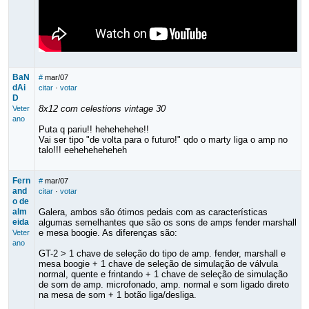
BaN
#
mar/07
dAi
citar
·
votar
D
8x12 com celestions vintage 30
Veter
ano
Puta q pariu!! hehehehehe!!
Vai ser tipo "de volta para o futuro!" qdo o marty liga o amp no
talo!!! eeheheheheheh
Fern
#
mar/07
and
citar
·
votar
o de
alm
Galera, ambos são ótimos pedais com as características
eida
algumas semelhantes que são os sons de amps fender marshall
e mesa boogie. As diferenças são:
Veter
ano
GT-2 > 1 chave de seleção do tipo de amp. fender, marshall e
mesa boogie + 1 chave de seleção de simulação de válvula
normal, quente e frintando + 1 chave de seleção de simulação
de som de amp. microfonado, amp. normal e som ligado direto
na mesa de som + 1 botão liga/desliga.