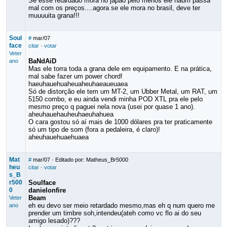
Se esse retardado mora no japão pelo menos ele naum passa
mal com os preços....agora se ele mora no brasil, deve ter
muuuuita grana!!!
Soul
#
mar/07
face
citar
·
votar
Veter
BaNdAiD
ano
Mas ele torra toda a grana dele em equipamento. E na prática,
mal sabe fazer um power chord!
haeuhauehuaheuaheuhaeaueuaea
Só de distorção ele tem um MT-2, um Ubber Metal, um RAT, um
5150 combo, e eu ainda vendi minha POD XTL pra ele pelo
mesmo preço q paguei nela nova (usei por quase 1 ano).
aheuhauehauheuhaeuhahuea
O cara gostou só aí mais de 1000 dólares pra ter praticamente
só um tipo de som (fora a pedaleira, é claro)!
aheuhauehuaehuaea
Mat
#
mar/07
· Editado por: Matheus_Br5000
heu
citar
·
votar
s_B
r500
Soulface
0
danielonfire
Beam
Veter
eh eu devo ser meio retardado mesmo,mas eh q num quero me
ano
prender um timbre soh,intendeu(ateh como vc flo ai do seu
amigo lesado)???