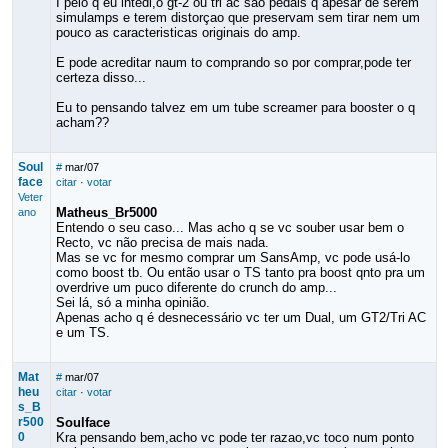
I pelo q eu intedi,o gt-2 ou tri ac sao pedais q apesar de serem
simulamps e terem distorçao que preservam sem tirar nem um
pouco as caracteristicas originais do amp.
E pode acreditar naum to comprando so por comprar,pode ter
certeza disso...
Eu to pensando talvez em um tube screamer para booster o q
acham??
Soul
#
mar/07
face
citar
·
votar
Veter
Matheus_Br5000
ano
Entendo o seu caso... Mas acho q se vc souber usar bem o
Recto, vc não precisa de mais nada.
Mas se vc for mesmo comprar um SansAmp, vc pode usá-lo
como boost tb. Ou então usar o TS tanto pra boost qnto pra um
overdrive um puco diferente do crunch do amp...
Sei lá, só a minha opinião.
Apenas acho q é desnecessário vc ter um Dual, um GT2/Tri AC
e um TS.
Mat
#
mar/07
heu
citar
·
votar
s_B
r500
Soulface
0
Kra pensando bem,acho vc pode ter razao,vc toco num ponto