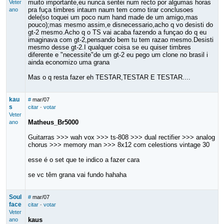
muito importante,eu nunca sentei num recto por algumas horas
Veter
pra fuça timbres intaum naum tem como tirar conclusoes
ano
dele(so toquei um poco num hand made de um amigo,mas
pouco);mas mesmo assim,e disnecessario,acho q vo desisti do
gt-2 mesmo.Acho q o TS vai acaba fazendo a funçao do q eu
imaginava com gt-2,pensando bem tu tem razao mesmo.Desisti
mesmo desse gt-2.I qualquer coisa se eu quiser timbres
diferente e "necessite"de um gt-2 eu pego um clone no brasil i
ainda economizo uma grana
Mas o q resta fazer eh TESTAR,TESTAR E TESTAR....
kau
#
mar/07
s
citar
·
votar
Veter
Matheus_Br5000
ano
Guitarras >>> wah vox >>> ts-808 >>> dual rectifier >>> analog
chorus >>> memory man >>> 8x12 com celestions vintage 30
esse é o set que te indico a fazer cara
se vc têm grana vai fundo hahaha
Soul
#
mar/07
face
citar
·
votar
Veter
kaus
ano