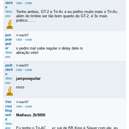
obrit
citar
·
votar
o
Tenho ambos, GT-2 e Tri-Ac e eu prefiro muito mais o Tri-Ac,
Veter
além do timbre ser tão bom quanto do GT-2, é 3x mais
ano
prático.......
jam
#
mar/07
pow
citar
·
votar
guit
ar
o pedro mal sabe regular o delay dele rs
abração véio!
Veter
ano
pedr
#
mar/07
obrit
citar
·
votar
o
jampowguitar
Veter
ano
rsrss
Vini
#
mar/07
cius
citar
·
votar
Nog
ueir
Matheus_Br5000
a
Veter
Eu tenho o Tri-AC ... vc vai de BB.King à Slayer com ele, eu
ano