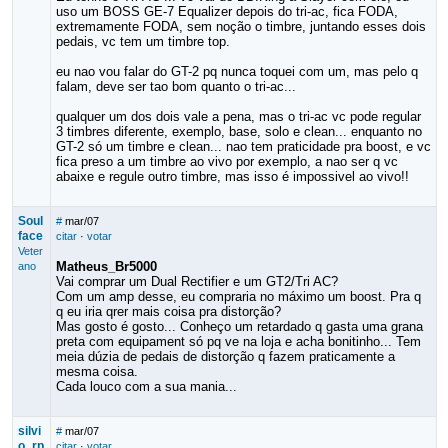
uso um BOSS GE-7 Equalizer depois do tri-ac, fica FODA,
extremamente FODA, sem noção o timbre, juntando esses dois
pedais, vc tem um timbre top.
eu nao vou falar do GT-2 pq nunca toquei com um, mas pelo q
falam, deve ser tao bom quanto o tri-ac...
qualquer um dos dois vale a pena, mas o tri-ac vc pode regular
3 timbres diferente, exemplo, base, solo e clean... enquanto no
GT-2 só um timbre e clean... nao tem praticidade pra boost, e vc
fica preso a um timbre ao vivo por exemplo, a nao ser q vc
abaixe e regule outro timbre, mas isso é impossivel ao vivo!!
Soul
#
mar/07
face
citar
·
votar
Veter
Matheus_Br5000
ano
Vai comprar um Dual Rectifier e um GT2/Tri AC?
Com um amp desse, eu compraria no máximo um boost. Pra q
q eu iria qrer mais coisa pra distorção?
Mas gosto é gosto... Conheço um retardado q gasta uma grana
preta com equipament só pq ve na loja e acha bonitinho... Tem
meia dúzia de pedais de distorção q fazem praticamente a
mesma coisa.
Cada louco com a sua mania...
silvi
#
mar/07
o_rp
citar
·
votar