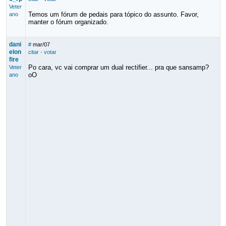
Veter
Temos um fórum de pedais para tópico do assunto. Favor,
ano
manter o fórum organizado.
dani
#
mar/07
elon
citar
·
votar
fire
Po cara, vc vai comprar um dual rectifier... pra que sansamp?
Veter
oO
ano