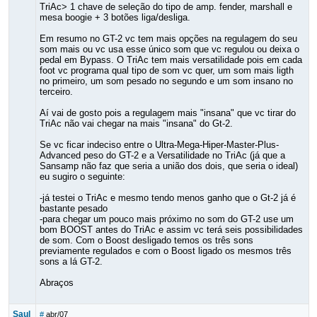
TriAc> 1 chave de seleção do tipo de amp. fender, marshall e
mesa boogie + 3 botões liga/desliga.
Em resumo no GT-2 vc tem mais opções na regulagem do seu
som mais ou vc usa esse único som que vc regulou ou deixa o
pedal em Bypass. O TriAc tem mais versatilidade pois em cada
foot vc programa qual tipo de som vc quer, um som mais ligth
no primeiro, um som pesado no segundo e um som insano no
terceiro.
Aí vai de gosto pois a regulagem mais "insana" que vc tirar do
TriAc não vai chegar na mais "insana" do Gt-2.
Se vc ficar indeciso entre o Ultra-Mega-Hiper-Master-Plus-
Advanced peso do GT-2 e a Versatilidade no TriAc (já que a
Sansamp não faz que seria a união dos dois, que seria o ideal)
eu sugiro o seguinte:
-já testei o TriAc e mesmo tendo menos ganho que o Gt-2 já é
bastante pesado
-para chegar um pouco mais próximo no som do GT-2 use um
bom BOOST antes do TriAc e assim vc terá seis possibilidades
de som. Com o Boost desligado temos os três sons
previamente regulados e com o Boost ligado os mesmos três
sons a lá GT-2.
Abraços
Saul
#
abr/07