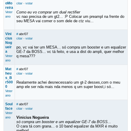
oMo
citar
·
votar
reira
Como eu vo comprar um dual rectifier
Veter
vc nao precisa de um gt2... :P Colocar um preampl na frente do
ano
seu MESA vai comer o som dele de ctz viu...
Vini
#
abr/07
cius
citar
·
votar
Nog
ueir
po, vc vai ter um MESA... só compra um booster e um equalizer
a
GE-7 da BOSS... vc tá feito, e usa a dist do ampli, quer melhor
q mesa???
Veter
ano
Mat
#
abr/07
heu
citar
·
votar
s_B
r500
Realamente achei desnecessario um gt-2 desses,com o meu
0
amp ele ser nda mais nda menos q um super boost,i só...
Veter
ano
Soul
#
abr/07
face
citar
·
votar
Veter
Vinicius Nogueira
ano
só compra um booster e um equalizer GE-7 da BOSS...
O cara tá com grana... o 10 band equalizer da MXR é muito
melhor!