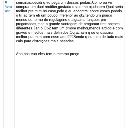
0
semanas,decidi q vo pega um desses pedais.Como eu vo
comprar um dual rectifier,gostaria q vcs me ajudasem.Qual seria
Veter
melhor pra mim no caso,pelo q eu encontrei sobre esses pedais
ano
o tri ac tem eh um pouco infererior ao gt2,tendo um pouco
menos de forma de regulagens e alguams funçoes pre
progamadas,mas a grande vantagem de progamar tres opçoes
diferentes.Jah o Gt-2 tem um timbre melhor,menos ardido e com
graves e medios mais definidos.Oq acham q se encaixaria
melhor pra mim com esse amp???Sendo q eu toco de tudo mais
caio para distorçoes mais pesadas
Ahh,nos eua eles tem o mesmo preço.