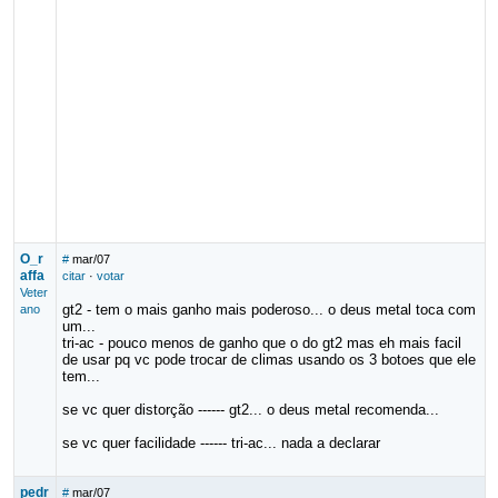
O_r
#
mar/07
affa
citar
·
votar
Veter
gt2 - tem o mais ganho mais poderoso... o deus metal toca com
ano
um...
tri-ac - pouco menos de ganho que o do gt2 mas eh mais facil
de usar pq vc pode trocar de climas usando os 3 botoes que ele
tem...
se vc quer distorção ------ gt2... o deus metal recomenda...
se vc quer facilidade ------ tri-ac... nada a declarar
pedr
#
mar/07