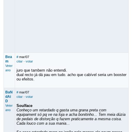
Bea
#
mar/07
m
citar
·
votar
Veter
juro que tambem não entendi.
ano
dual recto já dá pau em tudo. acho que cabível seria um booster
ou efeitos.
BaN
#
mar/07
dAi
citar
·
votar
D
Soulface
Veter
Conheço um retardado q gasta uma grana preta com
ano
equipament só pq ve na loja e acha bonitinho... Tem meia dúzia
de pedais de distorção q fazem praticamente a mesma coisa.
Cada louco com a sua mania...