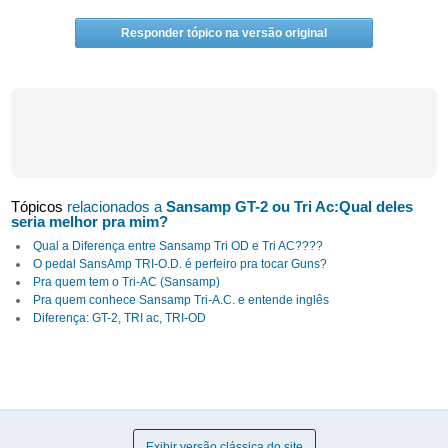
Responder tópico na versão original
Tópicos
relacionados a
Sansamp GT-2 ou Tri Ac:Qual deles
seria melhor pra mim?
Qual a Diferença entre Sansamp Tri OD e Tri AC????
O pedal SansAmp TRI-O.D. é perfeiro pra tocar Guns?
Pra quem tem o Tri-AC (Sansamp)
Pra quem conhece Sansamp Tri-A.C. e entende inglês
Diferença: GT-2, TRI ac, TRI-OD
Exibir versão clássica do site