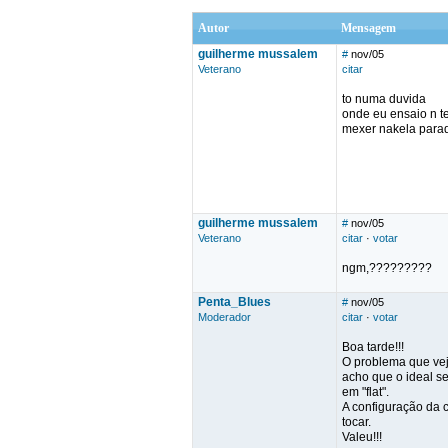
Autor
Mensagem
guilherme mussalem
#
nov/05
Veterano
citar
to numa duvida
onde eu ensaio n t
mexer nakela parad
guilherme mussalem
#
nov/05
Veterano
citar
·
votar
ngm,?????????
Penta_Blues
#
nov/05
Moderador
citar
·
votar
Boa tarde!!!
O problema que vej
acho que o ideal s
em "flat".
A configuração da 
tocar.
Valeu!!!