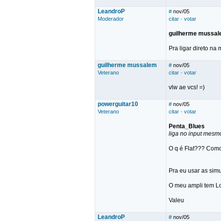
LeandroP
#
nov/05
Moderador
citar
·
votar
guilherme mussa
Pra ligar direto na
guilherme mussalem
#
nov/05
Veterano
citar
·
votar
vlw ae vcs! =)
powerguitar10
#
nov/05
Veterano
citar
·
votar
Penta_Blues
liga no input mesmo
O q é Flat??? Como
Pra eu usar as si
O meu ampli tem Lo
Valeu
LeandroP
#
nov/05