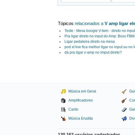
Tópicos
relacionados a
V amp ligar el
Teste - Mesa boogie V-twin - direto no inpu
Pra ligar direto no input do Amp: Boss FB
Ligar pedaleira direto na mesa
pod xt live fica melhor ligar no input ou no
dá pra ligar v-amp no imput direto?
Música em Geral
Gui
Amplificadores
Con
Canto
Gai
Música Erudita
Div
120.162 usuários cadastrados