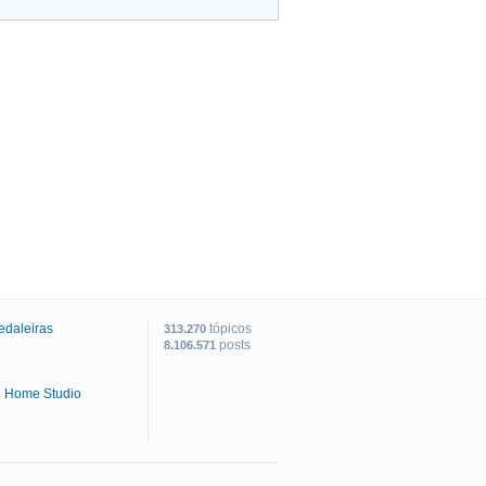
edaleiras
tópicos
313.270
posts
8.106.571
e Home Studio
C