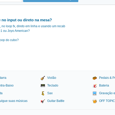
e no input ou direto na mesa?
t, no loop fx, direto em linha e usando um recab
M-1 ou Joyo American?
 loop do cubo?
tarra
Violão
Pedais & P
tra-Baixo
Teclado
Bateria
ta
Sax
Gravação 
ulgue suas músicas
Guitar Battle
OFF TOPI