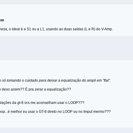
lem
 mesa, o ideal é a S1 ou a L1, usando as duas saídas (L e R) do V-Amp.
 só tomando o cuidado para deixar a equalização do ampli em "flat".
 dexo assim?? É pra zerar a equalização??
mulações da gt-8 vcs me aconselham usar o LOOP???
op...é melhor eu usar o GT-8 direto no LOOP ou no Imput mermo???