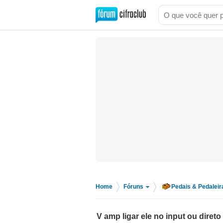
Home
Fóruns
Pedais & Pedaleir
>
>
V amp ligar ele no input ou diret