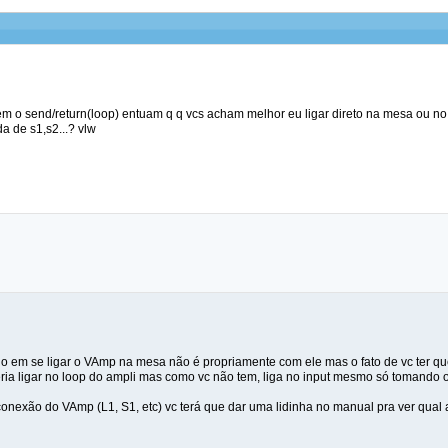
em o send/return(loop) entuam q q vcs acham melhor eu ligar direto na mesa ou no 
a de s1,s2...? vlw
o em se ligar o VAmp na mesa não é propriamente com ele mas o fato de vc ter que
eria ligar no loop do ampli mas como vc não tem, liga no input mesmo só tomando 
conexão do VAmp (L1, S1, etc) vc terá que dar uma lidinha no manual pra ver qual