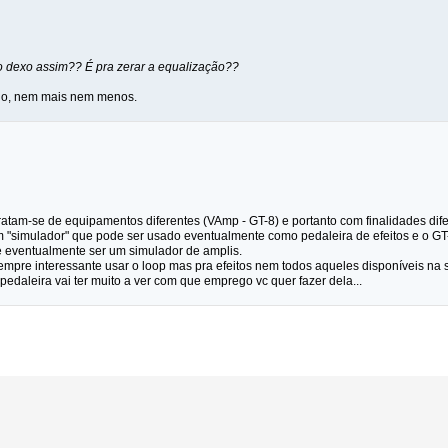
 dexo assim?? É pra zerar a equalização??
eio, nem mais nem menos.
atam-se de equipamentos diferentes (VAmp - GT-8) e portanto com finalidades difer
"simulador" que pode ser usado eventualmente como pedaleira de efeitos e o GT-8
e eventualmente ser um simulador de amplis.
empre interessante usar o loop mas pra efeitos nem todos aqueles disponíveis na 
edaleira vai ter muito a ver com que emprego vc quer fazer dela...