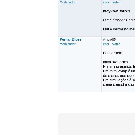
Moderador
citar
·
votar
maykow_torres
O q é Flat??? Como
Flat é deixar no m
Penta_Blues
#
nov/05
Moderador
citar
·
votar
Boa tarde!!!
maykow_torres
Na minha opinião tr
Pra mim VAmp é um 
de efeitos que pod
Pra simulações é s
como conectar sua p