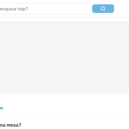
as
o na mesa?