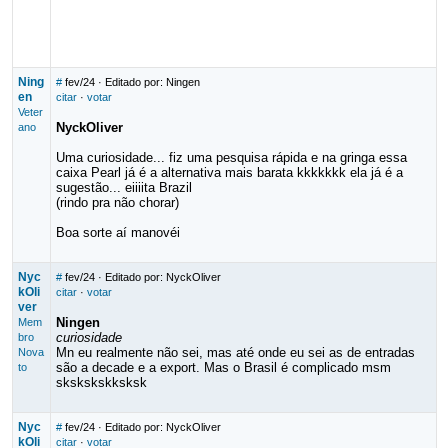
Ning
#
fev/24
· Editado por: Ningen
en
citar
·
votar
Veter
NyckOliver
ano
Uma curiosidade... fiz uma pesquisa rápida e na gringa essa
caixa Pearl já é a alternativa mais barata kkkkkkk ela já é a
sugestão... eiiiita Brazil
(rindo pra não chorar)
Boa sorte aí manovéi
Nyc
#
fev/24
· Editado por: NyckOliver
kOli
citar
·
votar
ver
Ningen
Mem
curiosidade
bro
Mn eu realmente não sei, mas até onde eu sei as de entradas
Nova
são a decade e a export. Mas o Brasil é complicado msm
to
skskskskksksk
Nyc
#
fev/24
· Editado por: NyckOliver
kOli
citar
·
votar