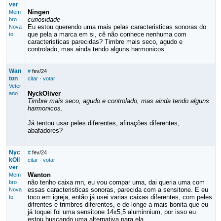
ver
Ningen
Mem
curiosidade
bro
Eu estou querendo uma mais pelas caracteristicas sonoras do
Nova
que pela a marca em si, cê não conhece nenhuma com
to
caracteristicas parecidas? Timbre mais seco, agudo e
controlado, mas ainda tendo alguns harmonicos.
Wan
#
fev/24
ton
citar
·
votar
Veter
NyckOliver
ano
Timbre mais seco, agudo e controlado, mas ainda tendo alguns
harmonicos.
Já tentou usar peles diferentes, afinações diferentes,
abafadores?
Nyc
#
fev/24
kOli
citar
·
votar
ver
Wanton
Mem
não tenho caixa mn, eu vou compar uma, dai queria uma com
bro
essas caracteristicas sonoras, parecida com a sensitone. E eu
Nova
toco em igreja, então já usei varias caixas diferentes, com peles
to
difrentes e trimbres diferentes, e de longe a mais bonita que eu
já toquei foi uma sensitone 14x5,5 aluminnium, por isso eu
estou buscando uma alternativa para ela.