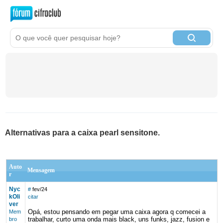
Alternativas para a caixa pearl sensitone.
Auto
Mensagem
r
Nyc
#
fev/24
kOli
citar
ver
Opá, estou pensando em pegar uma caixa agora q comecei a
Mem
trabalhar, curto uma onda mais black, uns funks, jazz, fusion e
bro