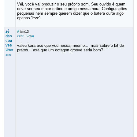
Véi, você vai produzir o seu próprio som. Seu ouvido é quem
deve ser seu maior crítico e amigo nessa hora. Configurações
pequenas nem sempre querem dizer que o batera curte algo
apenas 'leve'.
zé
#
jan/13
das
citar
·
votar
cou
ves
valeu kara axo que vou nessa mesmo.... mas sobre o kit de
pratos... axa que um octagon groove seria bom?
Veter
ano