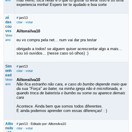
mas velho, toca nelas e o que tu gostar tu leva! isso é só uma
ano
experiencia minha! Espero ter te ajudado e boa sorte
zé
#
jan/13
das
citar
·
votar
cou
ves
Ailtonsilva10
Veter
eu vo compra pela net... num vai dar pra testar
ano
obrigado a todos! se alguem quiser acrescentar algo a mais...
sou só ouvidos... (nesse caso só olhos) :)
Sim
#
jan/13
onh
citar
·
votar
ead
Ailtonsilva10
Veter
Não fica estranho não cara, e caso do bumbo depende meio que
ano
da sua "Força" ao bater, na minha igreja não é microfonada, e
quando troca de baterista o bumbo ou some ou aparece demais
cara
Acontece. Ainda bem que somos todos diferentes.
E ainda podemos aprender com essas diferenças! : )
Ailto
#
jan/13
· Editado por: Ailtonsilva10
nsilv
citar
·
votar