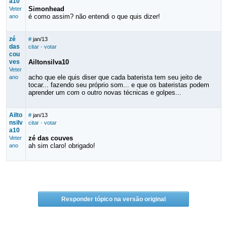
a10
Simonhead
Veter
é como assim? não entendi o que quis dizer!
ano
zé
#
jan/13
das
citar
·
votar
cou
ves
Ailtonsilva10
Veter
acho que ele quis diser que cada baterista tem seu jeito de
ano
tocar... fazendo seu próprio som... e que os bateristas podem
aprender um com o outro novas técnicas e golpes...
Ailto
#
jan/13
nsilv
citar
·
votar
a10
zé das couves
Veter
ah sim claro! obrigado!
ano
Responder tópico na versão original