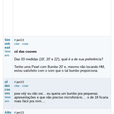
Sim
#
jan/13
onh
citar
·
votar
ead
zé das couves
Veter
ano
Das 03 medidas (18', 20' e 22'), qual é a de sua preferência?
Tenho uma Pearl com Bumbo 20' e, mesmo não tocando HM,
estou satisfeito com o som que o tal bumbo proporciona.
zé
#
jan/13
das
citar
·
votar
cou
ves
pow véý eu não sei... eu queria um bumbo pra pequenas
apresentações e que não precise microfoná-lo.... o de 18 ficaria
Veter
mais fácil pra mim....
ano
Ailto
#
jan/13