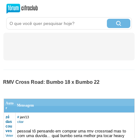
RMV Cross Road: Bumbo 18 x Bumbo 22
Auto
Mensagem
r
zé
#
jan/13
das
citar
cou
ves
pessoal tô pensando em comprar uma rmv crossroad mas to
com uma duvida... qual bumbo seria melhor pra tocar heavy
Veter