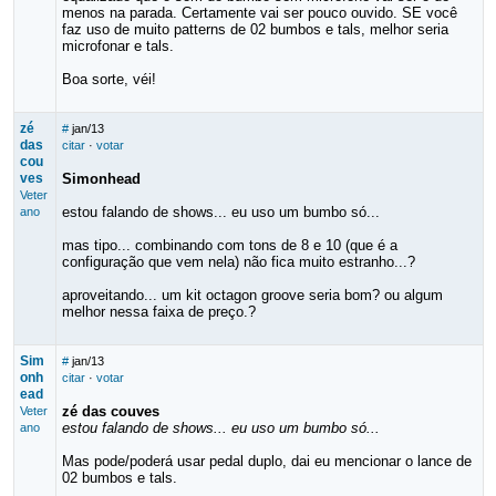
menos na parada. Certamente vai ser pouco ouvido. SE você
faz uso de muito patterns de 02 bumbos e tals, melhor seria
microfonar e tals.
Boa sorte, véi!
zé
#
jan/13
das
citar
·
votar
cou
ves
Simonhead
Veter
estou falando de shows... eu uso um bumbo só...
ano
mas tipo... combinando com tons de 8 e 10 (que é a
configuração que vem nela) não fica muito estranho...?
aproveitando... um kit octagon groove seria bom? ou algum
melhor nessa faixa de preço.?
Sim
#
jan/13
onh
citar
·
votar
ead
zé das couves
Veter
estou falando de shows... eu uso um bumbo só...
ano
Mas pode/poderá usar pedal duplo, dai eu mencionar o lance de
02 bumbos e tals.