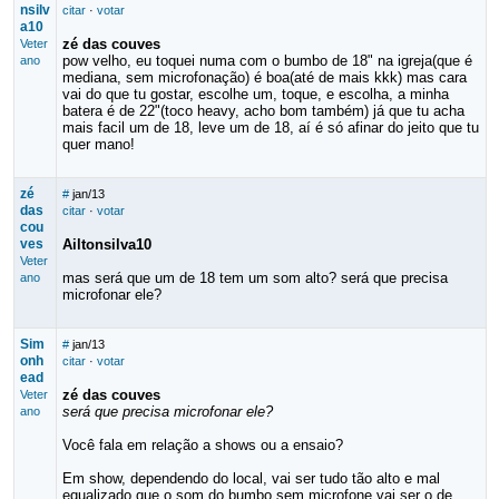
nsilv
citar
·
votar
a10
zé das couves
Veter
pow velho, eu toquei numa com o bumbo de 18" na igreja(que é
ano
mediana, sem microfonação) é boa(até de mais kkk) mas cara
vai do que tu gostar, escolhe um, toque, e escolha, a minha
batera é de 22"(toco heavy, acho bom também) já que tu acha
mais facil um de 18, leve um de 18, aí é só afinar do jeito que tu
quer mano!
zé
#
jan/13
das
citar
·
votar
cou
ves
Ailtonsilva10
Veter
mas será que um de 18 tem um som alto? será que precisa
ano
microfonar ele?
Sim
#
jan/13
onh
citar
·
votar
ead
zé das couves
Veter
será que precisa microfonar ele?
ano
Você fala em relação a shows ou a ensaio?
Em show, dependendo do local, vai ser tudo tão alto e mal
equalizado que o som do bumbo sem microfone vai ser o de