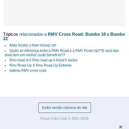
Tópicos
relacionados a
RMV Cross Road: Bumbo 18 x Bumbo
22
RMV ROAD x RMV ROAD UP
Quais as diferença entre a RMV Road e a RMV Road Up??E qual das
duas tem um melhor custo benefício??
Rmv road st X Rmv road up e Krest h series
Rmv Road Up X Rmv Road Up Extreme
bateria RMV cross road
Exibir versão clássica do site
Fórum Cifra Club © 2001-2026