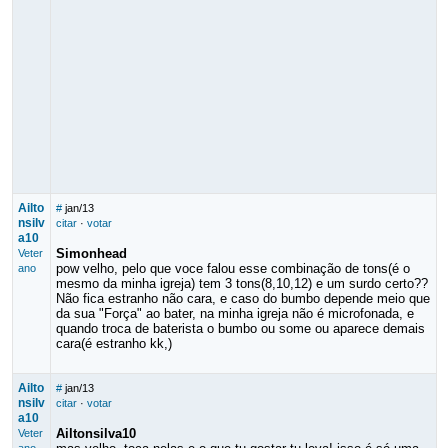
Ailto
#
jan/13
nsilv
citar
·
votar
a10
Simonhead
Veter
pow velho, pelo que voce falou esse combinação de tons(é o
ano
mesmo da minha igreja) tem 3 tons(8,10,12) e um surdo certo??
Não fica estranho não cara, e caso do bumbo depende meio que
da sua "Força" ao bater, na minha igreja não é microfonada, e
quando troca de baterista o bumbo ou some ou aparece demais
cara(é estranho kk,)
Ailto
#
jan/13
nsilv
citar
·
votar
a10
Ailtonsilva10
Veter