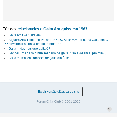
Tópicos
relacionados a
Gaita Antiquissima 1963
Gaita em G e Gaita em C
Alguem Aew Pode me Passa PINK DO AEROSMITH numa Gaita em C
??? ow tem q se gaita em outra nota???
Gaita linda, mas que gaita é?
Ganhei uma gaita q nun sei nada de gaita intao avaliem ai pra mim ;)
Gaita cromática com som de gaita diatônica
Exibir versão clássica do site
Fórum Cifra Club © 2001-2026