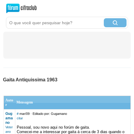
Gaita Antiquissima 1963
Auto
Mensagem
r
Gug
#
mar/09
· Editado por: Gugamano
ama
citar
no
Pessoal, sou novo aqui no forúm de gaita.
Veter
Comecei-me a interessar por gaita á cerca de 3 dias quando o
ano