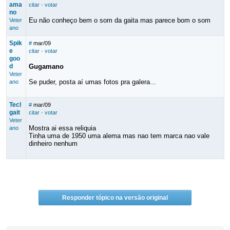
ama
citar
·
votar
no
Eu não conheço bem o som da gaita mas parece bom o som
Veter
ano
Spik
#
mar/09
e
citar
·
votar
goo
d
Gugamano
Veter
Se puder, posta aí umas fotos pra galera...
ano
Tecl
#
mar/09
gait
citar
·
votar
Veter
Mostra ai essa reliquia
ano
Tinha uma de 1950 uma alema mas nao tem marca nao vale
dinheiro nenhum
Responder tópico na versão original