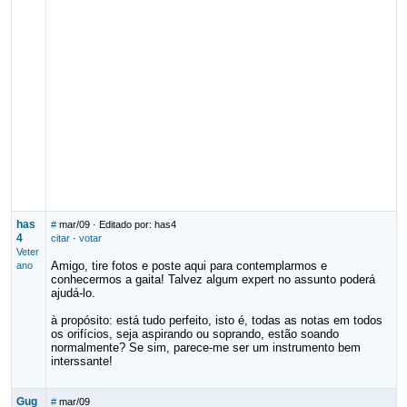
has
#
mar/09
· Editado por: has4
4
citar
·
votar
Veter
Amigo, tire fotos e poste aqui para contemplarmos e
ano
conhecermos a gaita! Talvez algum expert no assunto poderá
ajudá-lo.
à propósito: está tudo perfeito, isto é, todas as notas em todos
os orifícios, seja aspirando ou soprando, estão soando
normalmente? Se sim, parece-me ser um instrumento bem
interssante!
Gug
#
mar/09