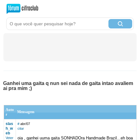
Ganhei uma gaita q nun sei nada de gaita intao avaliem
ai pra mim ;)
Auto
Mensagem
r
slas
#
abr/07
h_w
citar
eb
oia , ganhei uuma gaita SONHADOra Handmade Brazil...eh boa
Veter