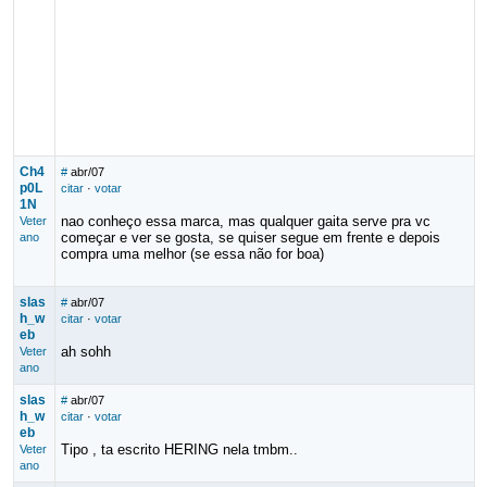
Ch4
#
abr/07
p0L
citar
·
votar
1N
nao conheço essa marca, mas qualquer gaita serve pra vc
Veter
começar e ver se gosta, se quiser segue em frente e depois
ano
compra uma melhor (se essa não for boa)
slas
#
abr/07
h_w
citar
·
votar
eb
ah sohh
Veter
ano
slas
#
abr/07
h_w
citar
·
votar
eb
Tipo , ta escrito HERING nela tmbm..
Veter
ano