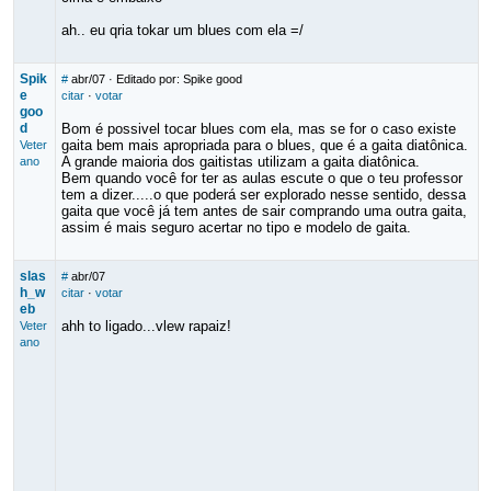
ah.. eu qria tokar um blues com ela =/
Spik
#
abr/07
· Editado por: Spike good
e
citar
·
votar
goo
d
Bom é possivel tocar blues com ela, mas se for o caso existe
gaita bem mais apropriada para o blues, que é a gaita diatônica.
Veter
A grande maioria dos gaitistas utilizam a gaita diatônica.
ano
Bem quando você for ter as aulas escute o que o teu professor
tem a dizer.....o que poderá ser explorado nesse sentido, dessa
gaita que você já tem antes de sair comprando uma outra gaita,
assim é mais seguro acertar no tipo e modelo de gaita.
slas
#
abr/07
h_w
citar
·
votar
eb
ahh to ligado...vlew rapaiz!
Veter
ano