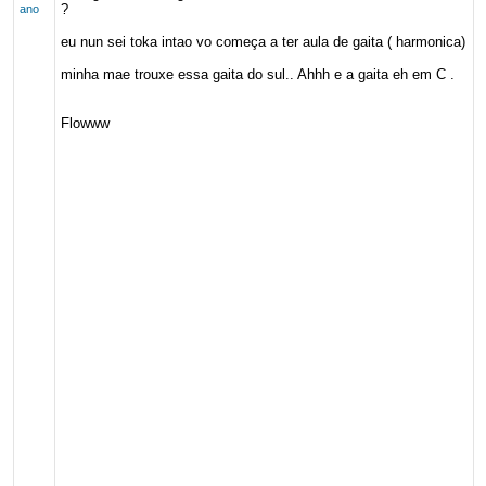
?
ano
eu nun sei toka intao vo começa a ter aula de gaita ( harmonica)
minha mae trouxe essa gaita do sul.. Ahhh e a gaita eh em C .
Flowww