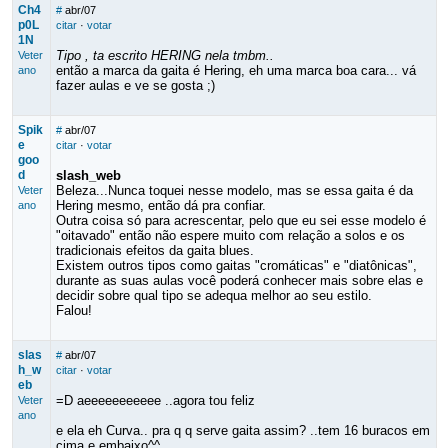
Ch4
#
abr/07
p0L
citar
·
votar
1N
Tipo , ta escrito HERING nela tmbm..
Veter
então a marca da gaita é Hering, eh uma marca boa cara... vá
ano
fazer aulas e ve se gosta ;)
Spik
#
abr/07
e
citar
·
votar
goo
d
slash_web
Beleza...Nunca toquei nesse modelo, mas se essa gaita é da
Veter
Hering mesmo, então dá pra confiar.
ano
Outra coisa só para acrescentar, pelo que eu sei esse modelo é
"oitavado" então não espere muito com relação a solos e os
tradicionais efeitos da gaita blues.
Existem outros tipos como gaitas "cromáticas" e "diatônicas",
durante as suas aulas você poderá conhecer mais sobre elas e
decidir sobre qual tipo se adequa melhor ao seu estilo.
Falou!
slas
#
abr/07
h_w
citar
·
votar
eb
=D aeeeeeeeeeee ..agora tou feliz
Veter
ano
e ela eh Curva.. pra q q serve gaita assim? ..tem 16 buracos em
cima e embaixo^^