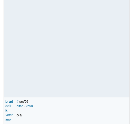
brad
#
set/09
ock
citar
·
votar
k
ola
Veter
ano