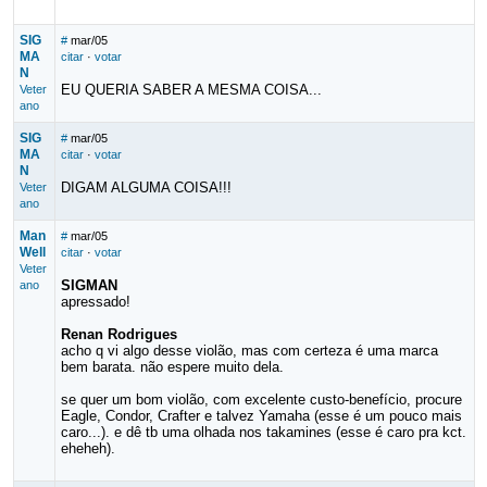
SIG
#
mar/05
MA
citar
·
votar
N
EU QUERIA SABER A MESMA COISA...
Veter
ano
SIG
#
mar/05
MA
citar
·
votar
N
DIGAM ALGUMA COISA!!!
Veter
ano
Man
#
mar/05
Well
citar
·
votar
Veter
SIGMAN
ano
apressado!
Renan Rodrigues
acho q vi algo desse violão, mas com certeza é uma marca
bem barata. não espere muito dela.
se quer um bom violão, com excelente custo-benefício, procure
Eagle, Condor, Crafter e talvez Yamaha (esse é um pouco mais
caro...). e dê tb uma olhada nos takamines (esse é caro pra kct.
eheheh).