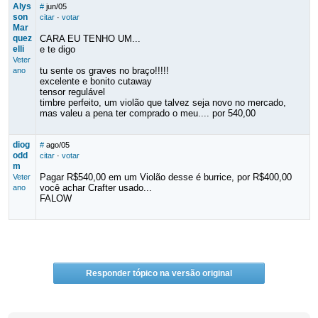
Alys
#
jun/05
son
citar
·
votar
Mar
quez
CARA EU TENHO UM...
elli
e te digo
Veter
tu sente os graves no braço!!!!!
ano
excelente e bonito cutaway
tensor regulável
timbre perfeito, um violão que talvez seja novo no mercado,
mas valeu a pena ter comprado o meu.... por 540,00
diog
#
ago/05
odd
citar
·
votar
m
Pagar R$540,00 em um Violão desse é burrice, por R$400,00
Veter
você achar Crafter usado...
ano
FALOW
Responder tópico na versão original