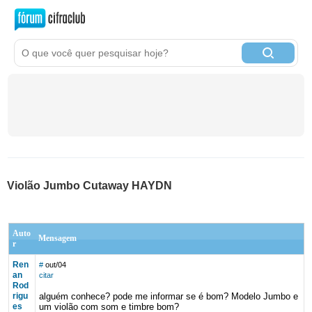
Violão Jumbo Cutaway HAYDN
Auto
Mensagem
r
Ren
#
out/04
an
citar
Rod
rigu
alguém conhece? pode me informar se é bom? Modelo Jumbo e
es
um violão com som e timbre bom?