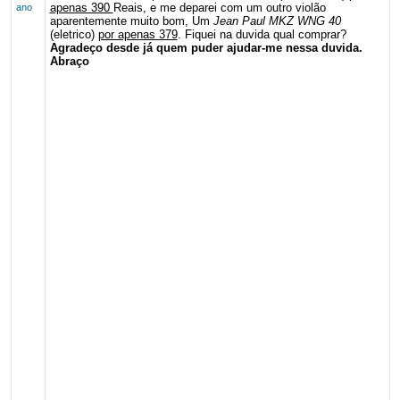
apenas 390
Reais, e me deparei com um outro violão
ano
aparentemente muito bom, Um
Jean Paul MKZ WNG 40
(eletrico)
por apenas 379
. Fiquei na duvida qual comprar?
Agradeço desde já quem puder ajudar-me nessa duvida.
Abraço