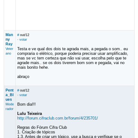
Man
#
out/12
ny
·
votar
Ray
Testa e ve qual dos dois te agrada mais, a pegada o som.. eu
Veter
compraria o elétrico, porque poderia precisar usar amplificado,
ano
mas se vc tem certeza que não vai usar, escolha pelo que te
agrade mais.. se os dois tiverem bom som e pegada, vai no
mais bonito hehe.
abraço
Pent
#
out/12
a_Bl
·
votar
ues
Bom dia!!!
Mode
rador
Lulu Teixeira
http://forum.cifraclub.com.br/forum/4/235701/
Regras do Fórum Cifra Club
1. Criação de tópicos
1.3. Antes de criar um tópico, use a busca e verifique se o