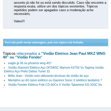
assunto já não foi ou está sendo discutido. Caso não encontre a
resposta exata, utilize um dos tópicos existentes. Tópicos
repetidos podem ser apagados caso a moderação ache
necessário;
Valeu!!!
Você não pode enviar mensagens, pois este tópico está fechado.
Tópicos
relacionados a
''Violão Eletrico Jean Paul MKZ WNG
40'' ou ''Violão Fender'
eagle gl 36 ou phoenix wng 40?
Violão Giannini Elétrico Aço GF2WSC Marrom 43750 Vs Tagima Violão
Elétrico Aço Preto Dallas Tuner 32
Billie Jean - Violão solo utilizando técnicas de violão de aço
Memphis ac-60 nylon elétrico ou Gianinni Sonic X (elétrico também) ?
Violão Fender Elétrico Folk CD-60Ce X Violão Takamine EG-320C Ns