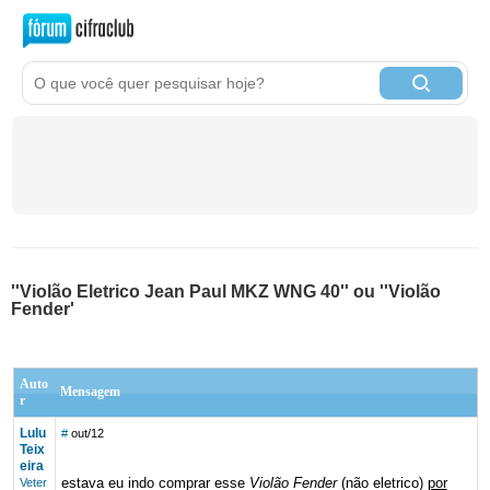
''Violão Eletrico Jean Paul MKZ WNG 40'' ou ''Violão
Fender'
Auto
Mensagem
r
Lulu
#
out/12
Teix
eira
estava eu indo comprar esse
Violão Fender
(não eletrico)
por
Veter