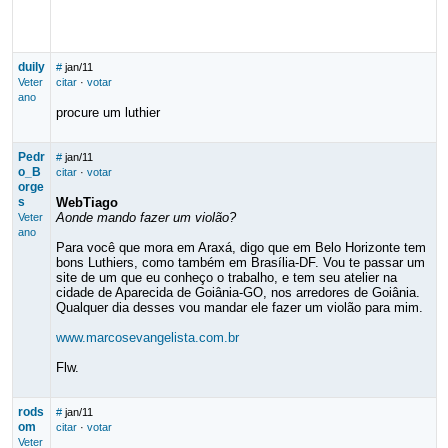
duily
#
jan/11
Veter
citar
·
votar
ano
procure um luthier
Pedr
#
jan/11
o_B
citar
·
votar
orge
s
WebTiago
Aonde mando fazer um violão?
Veter
ano
Para você que mora em Araxá, digo que em Belo Horizonte tem
bons Luthiers, como também em Brasília-DF. Vou te passar um
site de um que eu conheço o trabalho, e tem seu atelier na
cidade de Aparecida de Goiânia-GO, nos arredores de Goiânia.
Qualquer dia desses vou mandar ele fazer um violão para mim.
www.marcosevangelista.com.br
Flw.
rods
#
jan/11
om
citar
·
votar
Veter