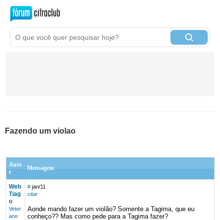
Fazendo um violao
Auto
Mensagem
r
Web
#
jan/11
Tiag
citar
o
Aonde mando fazer um violão? Somente a Tagima, que eu
Veter
conheço?? Mas como pede para a Tagima fazer?
ano