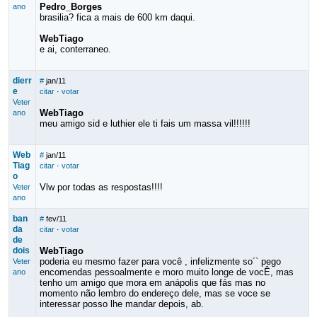
Pedro_Borges
ano
brasilia? fica a mais de 600 km daqui.
WebTiago
e ai, conterraneo.
dierr
#
jan/11
e
citar
·
votar
Veter
WebTiago
ano
meu amigo sid e luthier ele ti fais um massa vil!!!!!!
Web
#
jan/11
Tiag
citar
·
votar
o
Vlw por todas as respostas!!!!
Veter
ano
ban
#
fev/11
da
citar
·
votar
de
dois
WebTiago
poderia eu mesmo fazer para você , infelizmente so´` pego
Veter
encomendas pessoalmente e moro muito longe de vocÊ, mas
ano
tenho um amigo que mora em anápolis que fás mas no
momento não lembro do endereço dele, mas se voce se
interessar posso lhe mandar depois, ab.