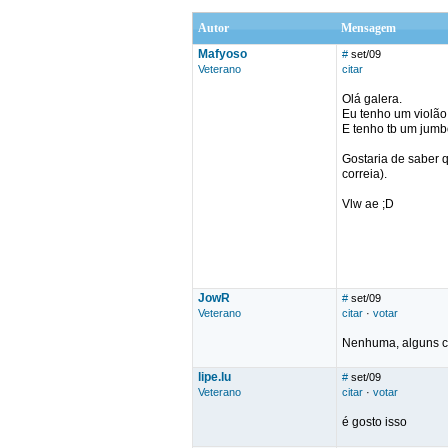
Autor
Mensagem
Mafyoso
#
set/09
Veterano
citar
Olá galera.
Eu tenho um violão 
E tenho tb um jumb
Gostaria de saber q
correia).
Vlw ae ;D
JowR
#
set/09
Veterano
citar
·
votar
Nenhuma, alguns co
lipe.lu
#
set/09
Veterano
citar
·
votar
é gosto isso