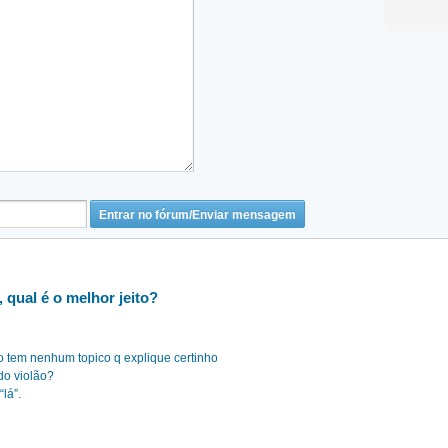
, qual é o melhor jeito?
ão tem nenhum topico q explique certinho
do violão?
lá”.