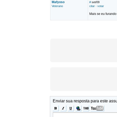
Mafyoso
#
set/09
Veterano
citar
·
votar
Mais se eu furando
Enviar sua resposta para este ass