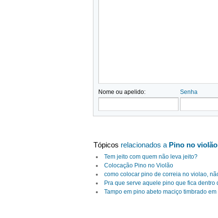
Nome ou apelido:
Senha
Tópicos
relacionados a
Pino no violão
Tem jeito com quem não leva jeito?
Colocação Pino no Violão
como colocar pino de correia no violao, n
Pra que serve aquele pino que fica dentro 
Tampo em pino abeto maciço timbrado em “