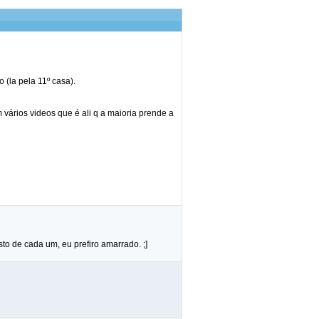
 (la pela 11º casa).
 vários videos que é ali q a maioria prende a
o de cada um, eu prefiro amarrado. ;]