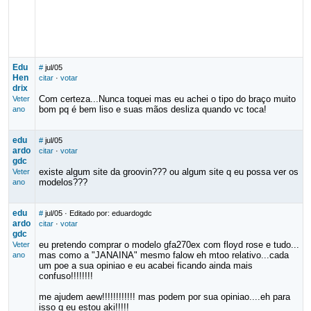
Edu
#
jul/05
Hen
citar
·
votar
drix
Com certeza...Nunca toquei mas eu achei o tipo do braço muito
Veter
bom pq é bem liso e suas mãos desliza quando vc toca!
ano
edu
#
jul/05
ardo
citar
·
votar
gdc
existe algum site da groovin??? ou algum site q eu possa ver os
Veter
modelos???
ano
edu
#
jul/05
· Editado por: eduardogdc
ardo
citar
·
votar
gdc
eu pretendo comprar o modelo gfa270ex com floyd rose e tudo...
Veter
mas como a "JANAINA" mesmo falow eh mtoo relativo...cada
ano
um poe a sua opiniao e eu acabei ficando ainda mais
confuso!!!!!!!!
me ajudem aew!!!!!!!!!!!! mas podem por sua opiniao....eh para
isso q eu estou aki!!!!!