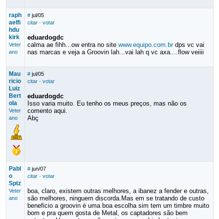
raph
#
jul/05
aelfi
citar
·
votar
hdu
kirk
eduardogdc
calma ae fihh...ow entra no site
www.equipo.com.br
dps vc vai
Veter
nas marcas e veja a Groovin lah...vai lah q vc axa....flow veiiii
ano
Mau
#
jul/05
ricio
citar
·
votar
Luiz
Bert
eduardogdc
ola
Isso varia muito. Eu tenho os meus preços, mas não os
comento aqui.
Veter
Abç
ano
Pabl
#
jun/07
o
citar
·
votar
Sptz
boa, claro, existem outras melhores, a ibanez a fender e outras,
Veter
são melhores, ninguem discorda.Mas em se tratando de custo
ano
beneficio a groovin é uma boa escolha sim tem um timbre muito
bom e pra quem gosta de Metal, os captadores são bem