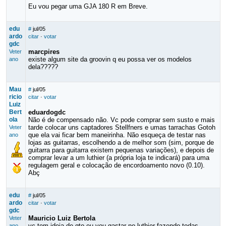
Eu vou pegar uma GJA 180 R em Breve.
edu
#
jul/05
ardo
citar
·
votar
gdc
marcpires
Veter
existe algum site da groovin q eu possa ver os modelos
ano
dela?????
Mau
#
jul/05
ricio
citar
·
votar
Luiz
Bert
eduardogdc
ola
Não é de compensado não. Vc pode comprar sem susto e mais
tarde colocar uns captadores Stellfners e umas tarrachas Gotoh
Veter
que ela vai ficar bem maneirinha. Não esqueça de testar nas
ano
lojas as guitarras, escolhendo a de melhor som (sim, porque de
guitarra para guitarra existem pequenas variações), e depois de
comprar levar a um luthier (a própria loja te indicará) para uma
regulagem geral e colocação de encordoamento novo (0.10).
Abç
edu
#
jul/05
ardo
citar
·
votar
gdc
Mauricio Luiz Bertola
Veter
vc tem ideia de qto eu vou gastar no luthier fazendo todas
ano