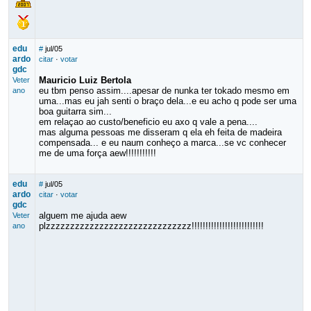
edu
#
jul/05
ardo
citar
·
votar
gdc
Mauricio Luiz Bertola
Veter
eu tbm penso assim....apesar de nunka ter tokado mesmo em
ano
uma...mas eu jah senti o braço dela...e eu acho q pode ser uma
boa guitarra sim...
em relaçao ao custo/beneficio eu axo q vale a pena....
mas alguma pessoas me disseram q ela eh feita de madeira
compensada... e eu naum conheço a marca...se vc conhecer
me de uma força aew!!!!!!!!!!!
edu
#
jul/05
ardo
citar
·
votar
gdc
alguem me ajuda aew
Veter
plzzzzzzzzzzzzzzzzzzzzzzzzzzzzzz!!!!!!!!!!!!!!!!!!!!!!!!!!
ano