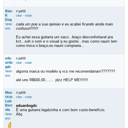
Blac
#
jul/05
K
citar
·
votar
Dog
cada um poe a sua opiniao e eu acabei ficando ainda mais
Veter
confuso!!!!!!!!
ano
Eu achei essa guitarra um saco...braço desconfortavel pra
kct...soh o som e o visual q eu gostei...mas como naum tem
como troca o braço,eu naum compraria...
edu
#
jul/05
ardo
citar
·
votar
gdc
alguma marca ou modelo q vcs me recomendariam???????
Veter
ano
até uns R$600,00........ plzz HELP ME!!!!!!!
Mau
#
jul/05
ricio
citar
·
votar
Luiz
Bert
eduardogdc
ola
É uma guitarra legalzinha e com bom custo-benefício.
Abç
Veter
ano