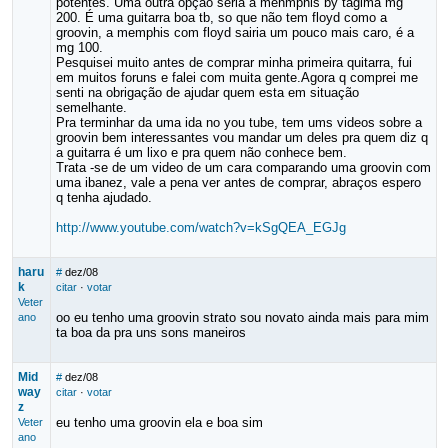
potentes. Uma outra opção seria a menmphis by tagima mg
200. É uma guitarra boa tb, so que não tem floyd como a
groovin, a memphis com floyd sairia um pouco mais caro, é a
mg 100.
Pesquisei muito antes de comprar minha primeira quitarra, fui
em muitos foruns e falei com muita gente.Agora q comprei me
senti na obrigação de ajudar quem esta em situação
semelhante.
Pra terminhar da uma ida no you tube, tem ums videos sobre a
groovin bem interessantes vou mandar um deles pra quem diz q
a guitarra é um lixo e pra quem não conhece bem.
Trata -se de um video de um cara comparando uma groovin com
uma ibanez, vale a pena ver antes de comprar, abraços espero
q tenha ajudado.
http://www.youtube.com/watch?v=kSgQEA_EGJg
haru
#
dez/08
k
citar
·
votar
Veter
oo eu tenho uma groovin strato sou novato ainda mais para mim
ano
ta boa da pra uns sons maneiros
Mid
#
dez/08
way
citar
·
votar
z
eu tenho uma groovin ela e boa sim
Veter
ano