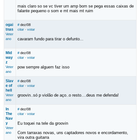
mais claro so se vc tiver um amp bom se pega essas caixas de
falante pequeno o som e mt mais mt ruim
ogai
#
dez/08
tnas
citar
·
votar
Veter
cavaram fundo para tirar o defunto...
ano
Mid
#
dez/08
way
citar
·
votar
z
pow sempre alguem faz isso
Veter
ano
Slav
#
dez/08
e of
citar
·
votar
hell
groovin..só p violão de aço..o resto....deus me defenda!
Veter
ano
In
#
dez/08
The
citar
·
votar
Nav
y
Eu toquei na tele da groovin
Veter
Com tarraxas novas, uns captadores novos e encordamento,
ano
vira outra guitarra