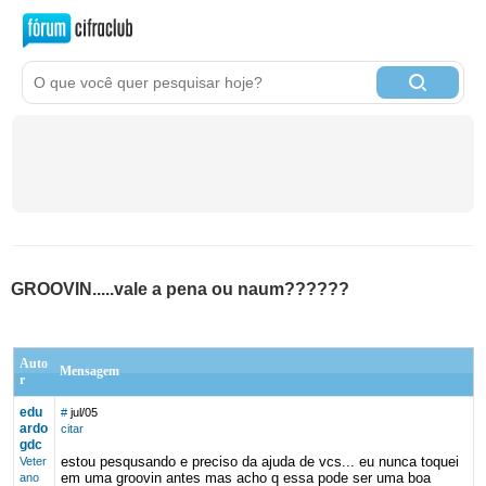
GROOVIN.....vale a pena ou naum??????
Auto
Mensagem
r
edu
#
jul/05
ardo
citar
gdc
estou pesqusando e preciso da ajuda de vcs... eu nunca toquei
Veter
em uma groovin antes mas acho q essa pode ser uma boa
ano