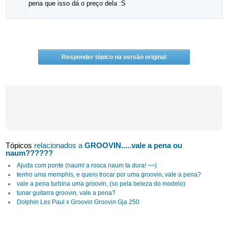
pena que isso dá o preço dela :S
Responder tópico na versão original
Tópicos
relacionados a
GROOVIN.....vale a pena ou
naum??????
Ajuda com ponte (naum! a rosca naum ta dura! ¬¬)
tenho uma memphis, e quero trocar por uma groovin, vale a pena?
vale a pena turbina uma groovin, (so pela beleza do modelo)
tunar guitarra groovin, vale a pena?
Dolphin Les Paul x Groovin Groovin Gja 250