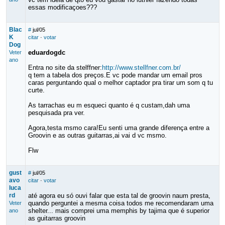
essas modificaçoes???
Blac
#
jul/05
K
citar
·
votar
Dog
eduardogdc
Veter
ano
Entra no site da stelffner:
http://www.stellfner.com.br/
q tem a tabela dos preços.E vc pode mandar um email pros
caras perguntando qual o melhor captador pra tirar um som q tu
curte.
As tarrachas eu m esqueci quanto é q custam,dah uma
pesquisada pra ver.
Agora,testa msmo cara!Eu senti uma grande diferença entre a
Groovin e as outras guitarras,ai vai d vc msmo.
Flw
gust
#
jul/05
avo
citar
·
votar
luca
rd
até agora eu só ouvi falar que esta tal de groovin naum presta,
quando perguntei a mesma coisa todos me recomendaram uma
Veter
shelter... mais comprei uma memphis by tajima que é superior
ano
as guitarras groovin