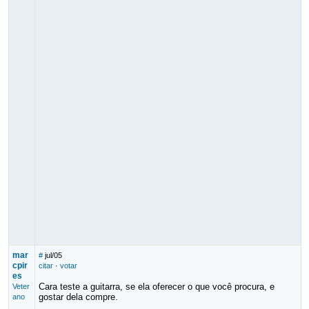
mar
#
jul/05
cpir
citar
·
votar
es
Cara teste a guitarra, se ela oferecer o que você procura, e
Veter
gostar dela compre.
ano