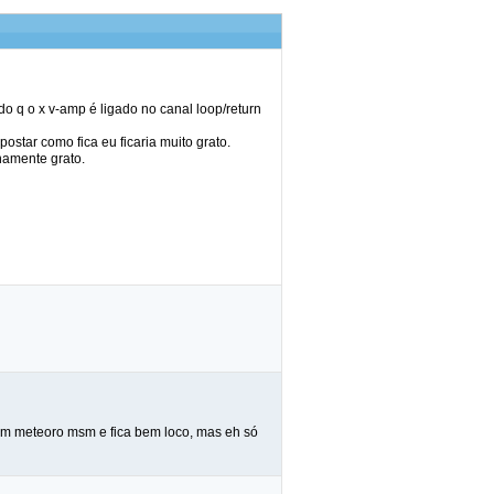
o q o x v-amp é ligado no canal loop/return
ostar como fica eu ficaria muito grato.
rnamente grato.
num meteoro msm e fica bem loco, mas eh só