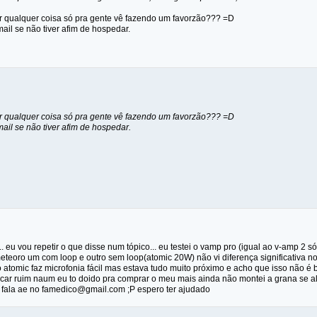
 qualquer coisa só pra gente vê fazendo um favorzão??? =D
il se não tiver afim de hospedar.
 qualquer coisa só pra gente vê fazendo um favorzão??? =D
il se não tiver afim de hospedar.
.. eu vou repetir o que disse num tópico... eu testei o vamp pro (igual ao v-amp 2 
eteoro um com loop e outro sem loop(atomic 20W) não vi diferença significativa n
o atomic faz microfonia fácil mas estava tudo muito próximo e acho que isso não é
ficar ruim naum eu to doido pra comprar o meu mais ainda não montei a grana se a
 me fala ae no famedico@gmail.com ;P espero ter ajudado