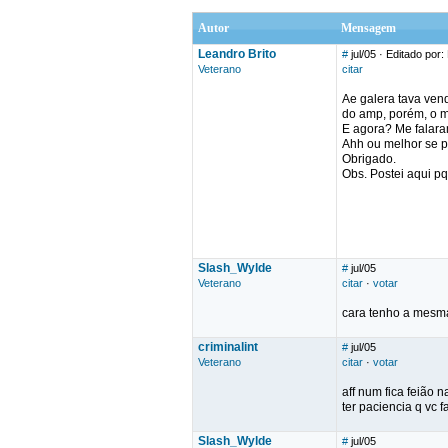
Autor
Mensagem
Leandro Brito
#
jul/05
· Editado por:
Veterano
citar
Ae galera tava ven
do amp, porém, o m
E agora? Me falaram
Ahh ou melhor se pu
Obrigado.
Obs. Postei aqui p
Slash_Wylde
#
jul/05
Veterano
citar
·
votar
cara tenho a mesma
criminalint
#
jul/05
Veterano
citar
·
votar
aff num fica feião
ter paciencia q vc
Slash_Wylde
#
jul/05