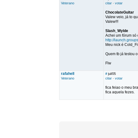
Veterano
citar
·
votar
ChocolateGuitar
Valew veio, já to q
Valew!!!
Slash_Wylde
Achei um fórum só 
http://launch.grou
Meu nick é Cold_Fir
Quem tb já testou 
Flw
rafahell
#
jul/05
Veterano
citar
·
votar
fica feiao o meu br
fica aquela fezes.