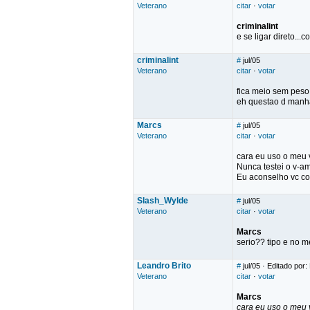
Veterano
citar
·
votar
criminalint
e se ligar direto...
criminalint
#
jul/05
Veterano
citar
·
votar
fica meio sem peso
eh questao d man
Marcs
#
jul/05
Veterano
citar
·
votar
cara eu uso o meu 
Nunca testei o v-a
Eu aconselho vc co
Slash_Wylde
#
jul/05
Veterano
citar
·
votar
Marcs
serio?? tipo e no 
Leandro Brito
#
jul/05
· Editado por:
Veterano
citar
·
votar
Marcs
cara eu uso o meu 