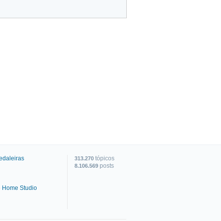
edaleiras
tópicos
313.270
posts
8.106.569
e Home Studio
C