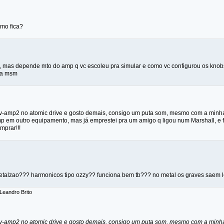
como fica?
, mas depende mto do amp q vc escoleu pra simular e como vc configurou os knob
ha msm
v-amp2 no atomic drive e gosto demais, consigo um puta som, mesmo com a minha 
mp em outro equipamento, mas já emprestei pra um amigo q ligou num Marshall, e 
mprar!!!
metalzao??? harmonicos tipo ozzy?? funciona bem tb??? no metal os graves saem 
 Leandro Brito
v-amp2 no atomic drive e gosto demais, consigo um puta som, mesmo com a minha 