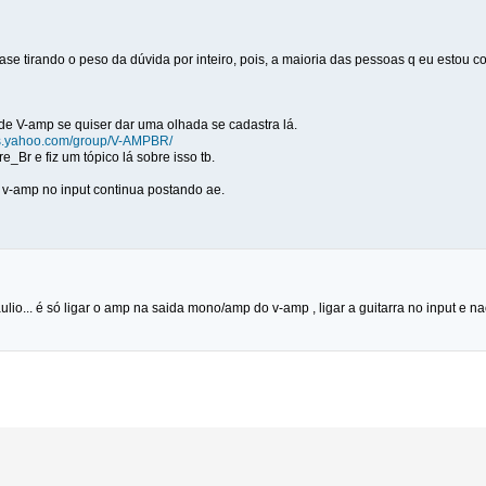
uase tirando o peso da dúvida por inteiro, pois, a maioria das pessoas q eu estou 
de V-amp se quiser dar uma olhada se cadastra lá.
ps.yahoo.com/group/V-AMPBR/
e_Br e fiz um tópico lá sobre isso tb.
o v-amp no input continua postando ae.
aulio... é só ligar o amp na saida mono/amp do v-amp , ligar a guitarra no input e