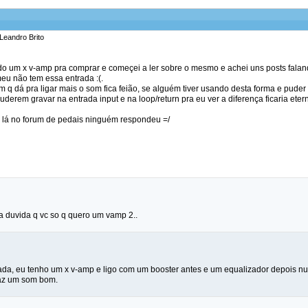
 Leandro Brito
do um x v-amp pra comprar e começei a ler sobre o mesmo e achei uns posts faland
eu não tem essa entrada :(.
 q dá pra ligar mais o som fica feião, se alguém tiver usando desta forma e puder p
derem gravar na entrada input e na loop/return pra eu ver a diferença ficaria ete
q lá no forum de pedais ninguém respondeu =/
 duvida q vc so q quero um vamp 2..
 nada, eu tenho um x v-amp e ligo com um booster antes e um equalizador depois 
 faz um som bom.