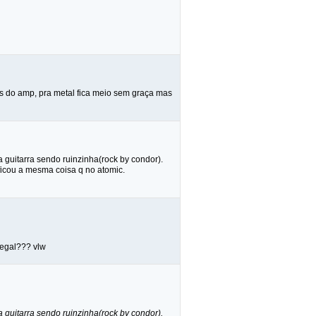
s do amp, pra metal fica meio sem graça mas
guitarra sendo ruinzinha(rock by condor).
ficou a mesma coisa q no atomic.
legal??? vlw
guitarra sendo ruinzinha(rock by condor).