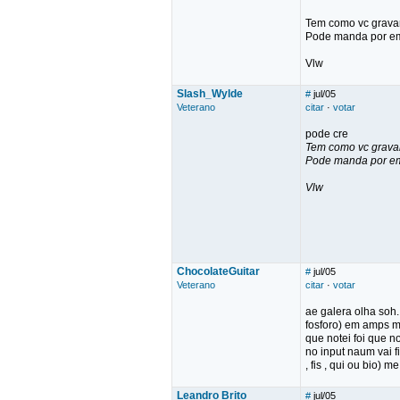
Tem como vc gravar
Pode manda por ema
Vlw
Slash_Wylde
#
jul/05
Veterano
citar
·
votar
pode cre
Tem como vc gravar
Pode manda por ema
Vlw
ChocolateGuitar
#
jul/05
Veterano
citar
·
votar
ae galera olha soh.
fosforo) em amps m
que notei foi que n
no input naum vai 
, fis , qui ou bio)
Leandro Brito
#
jul/05