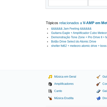
Tópicos
relacionados a
V-AMP em Mete
&&&&&& Jam Feeling &&&&&&
Guitarra Eagle + Amplificador Cubo Meteor
Demonstração Tone Zone + Pro Drive II + M
Botão Drive Select do Atomic Drive
shelter fst62 + meteoro atomic drive + boss
Música em Geral
Gui
Amplificadores
Con
Canto
Gai
Música Erudita
Div