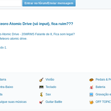
oro Atomic Drive (só input), fica ruim???
o Atomic Drive - 20WRMS Falante de 8, Fica som legal?
eteoro atomic drive.
 ds-1.
tarra
Violão
Pedais & P
tra-Baixo
Teclado
Bateria
ta
Sax
Gravação 
ulgue suas músicas
Guitar Battle
OFF TOPI