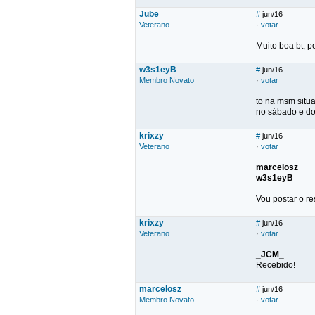
Jube
#
jun/16
Veterano
·
votar
Muito boa bt, p
w3s1eyB
#
jun/16
Membro Novato
·
votar
to na msm situa
no sábado e d
krixzy
#
jun/16
Veterano
·
votar
marcelosz
w3s1eyB
Vou postar o r
krixzy
#
jun/16
Veterano
·
votar
_JCM_
Recebido!
marcelosz
#
jun/16
Membro Novato
·
votar