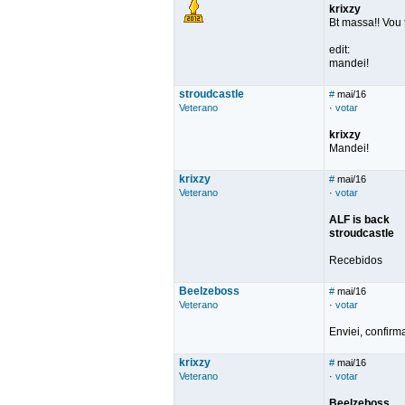
krixzy
Bt massa!! Vou 
edit:
mandei!
stroudcastle
#
mai/16
Veterano
·
votar
krixzy
Mandei!
krixzy
#
mai/16
Veterano
·
votar
ALF is back
stroudcastle
Recebidos
Beelzeboss
#
mai/16
Veterano
·
votar
Enviei, confirm
krixzy
#
mai/16
Veterano
·
votar
Beelzeboss