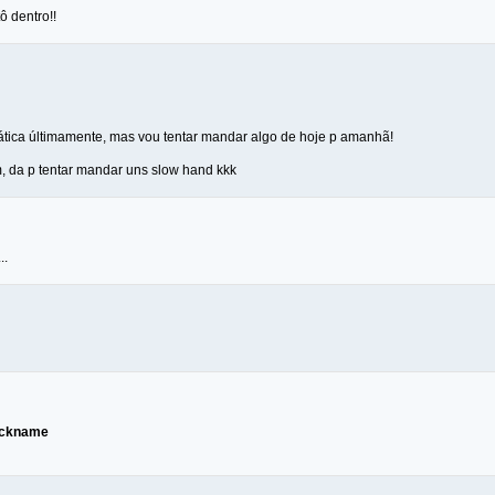
ô dentro!!
tica últimamente, mas vou tentar mandar algo de hoje p amanhã!
, da p tentar mandar uns slow hand kkk
..
ickname