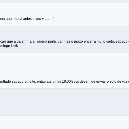
ena que não vi antes e vou viajar :(
ção que a galerinha aí, queria participar mas o prazo encerra muito cedo, sábado 
omingo kkkk
esultado sábado a noite, então até umas 18:00h vcs devem de enviar o solo de vcs