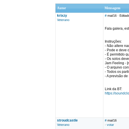
Autor
Mensagem
krixzy
#
mai/16
· Editad
Veterano
Fala galera, e
Instruções:
- Não altere na
- Pode e deve d
- É permitido q
- Os solos dev
Jam Feeling - [
- O arquivo co
- Todos os par
- A previsão de
Link da BT:
https://soundcl
stroudcastle
#
mai/16
Veterano
·
votar