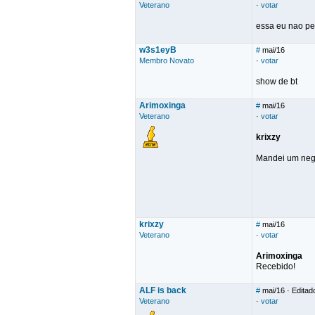
Veterano
·
votar
essa eu nao pe
w3s1eyB
#
mai/16
Membro Novato
·
votar
show de bt
Arimoxinga
#
mai/16
Veterano
·
votar
krixzy
Mandei um negó
krixzy
#
mai/16
Veterano
·
votar
Arimoxinga
Recebido!
ALF is back
#
mai/16
· Editad
Veterano
·
votar