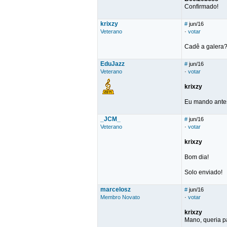
Confirmado!
krixzy
#
jun/16
Veterano
·
votar
Cadê a galera
EduJazz
#
jun/16
Veterano
·
votar
krixzy
Eu mando antes
_JCM_
#
jun/16
Veterano
·
votar
krixzy
Bom dia!
Solo enviado!
marcelosz
#
jun/16
Membro Novato
·
votar
krixzy
Mano, queria p