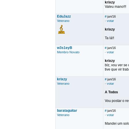
krixzy
Valeu mano!!!
EduJazz
#
jun/16
Veterano
·
votar
krixzy
Ta lá!!
w3s1eyB
#
jun/16
Membro Novato
·
votar
krixzy
blz, vou ver se
tive que vir tr
krixzy
#
jun/16
Veterano
·
votar
A Todos
Vou postar o re
barataguitar
#
jun/16
Veterano
·
votar
Mandei um solo