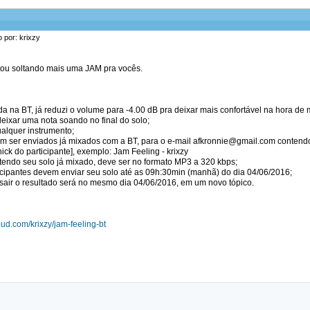
o por: krixzy
stou soltando mais uma JAM pra vocês.
da na BT, já reduzi o volume para -4.00 dB pra deixar mais confortável na hora de 
eixar uma nota soando no final do solo;
ualquer instrumento;
em ser enviados já mixados com a BT, para o e-mail afkronnie@gmail.com contend
nick do participante], exemplo: Jam Feeling - krixzy
ntendo seu solo já mixado, deve ser no formato MP3 a 320 kbps;
ticipantes devem enviar seu solo até as 09h:30min (manhã) do dia 04/06/2016;
 sair o resultado será no mesmo dia 04/06/2016, em um novo tópico.
oud.com/krixzy/jam-feeling-bt