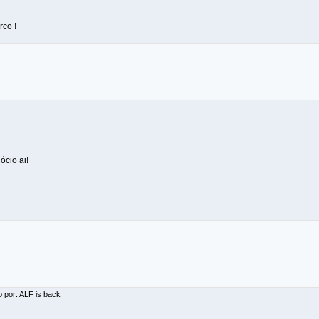
rco !
cio ai!
o por: ALF is back