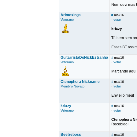
Nem ouvi mas t
Arimoxinga
#
mai/16
Veterano
·
votar
krixzy
Tô bem sem prá
Essas BT assim
GuitarristaDoNickEstranho
#
mai/16
Veterano
·
votar
Marcando aqui.
Ctenophora Nickname
#
mai/16
Membro Novato
·
votar
Enviei o meu!
krixzy
#
mai/16
Veterano
·
votar
Ctenophora N
Recebido!
Beelzeboss
#
mai/16