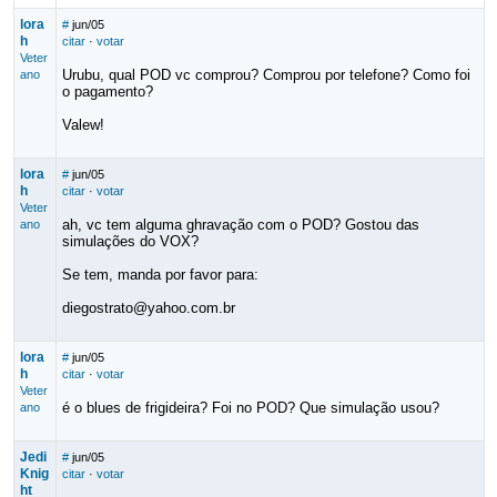
lora
#
jun/05
h
citar
·
votar
Veter
Urubu, qual POD vc comprou? Comprou por telefone? Como foi
ano
o pagamento?
Valew!
lora
#
jun/05
h
citar
·
votar
Veter
ah, vc tem alguma ghravação com o POD? Gostou das
ano
simulações do VOX?
Se tem, manda por favor para:
diegostrato@yahoo.com.br
lora
#
jun/05
h
citar
·
votar
Veter
é o blues de frigideira? Foi no POD? Que simulação usou?
ano
Jedi
#
jun/05
Knig
citar
·
votar
ht