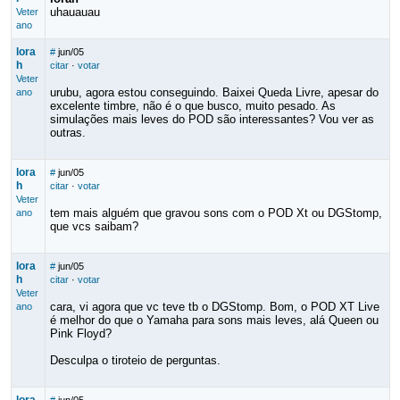
uhauauau
Veter
ano
lora
#
jun/05
h
citar
·
votar
Veter
urubu, agora estou conseguindo. Baixei Queda Livre, apesar do
ano
excelente timbre, não é o que busco, muito pesado. As
simulações mais leves do POD são interessantes? Vou ver as
outras.
lora
#
jun/05
h
citar
·
votar
Veter
tem mais alguém que gravou sons com o POD Xt ou DGStomp,
ano
que vcs saibam?
lora
#
jun/05
h
citar
·
votar
Veter
cara, vi agora que vc teve tb o DGStomp. Bom, o POD XT Live
ano
é melhor do que o Yamaha para sons mais leves, alá Queen ou
Pink Floyd?
Desculpa o tiroteio de perguntas.