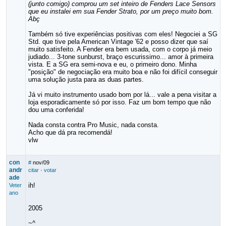
(junto comigo) comprou um set inteiro de Fenders Lace Sensors
que eu instalei em sua Fender Strato, por um preço muito bom.
Abç
Também só tive experiências positivas com eles! Negociei a SG
Std. que tive pela American Vintage '62 e posso dizer que saí
muito satisfeito. A Fender era bem usada, com o corpo já meio
judiado... 3-tone sunburst, braço escurissimo... amor à primeira
vista. E a SG era semi-nova e eu, o primeiro dono. Minha
"posição" de negociação era muito boa e não foi difícil conseguir
uma solução justa para as duas partes.
Já vi muito instrumento usado bom por lá... vale a pena visitar a
loja esporadicamente só por isso. Faz um bom tempo que não
dou uma conferida!
Nada consta contra Pro Music, nada consta.
Acho que dá pra recomendá!
vlw
con
#
nov/09
andr
citar
·
votar
ade
ih!
Veter
ano
2005
~^