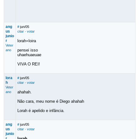
ang
#
jun/05
us
citar
·
votar
junio
r
lorah=loira
Veter
pensei isso
ano
uhaehuaeuae
VIVA O REI!
lora
#
jun/05
h
citar
·
votar
Veter
ahahah.
ano
Não cara, meu nome é Diego ahahah
Lorah é apelido e infância.
ang
#
jun/05
us
citar
·
votar
junio
r
lorah