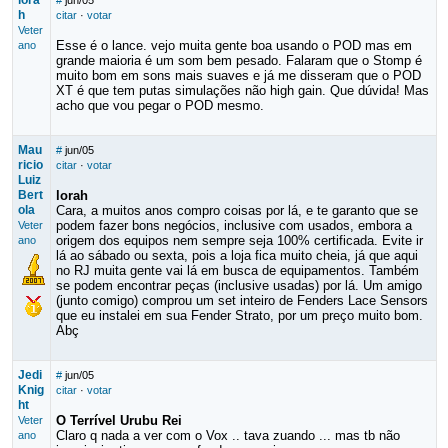
lora
#
jun/05
h
citar
·
votar
Veter
Esse é o lance. vejo muita gente boa usando o POD mas em
ano
grande maioria é um som bem pesado. Falaram que o Stomp é
muito bom em sons mais suaves e já me disseram que o POD
XT é que tem putas simulações não high gain. Que dúvida! Mas
acho que vou pegar o POD mesmo.
Mau
#
jun/05
ricio
citar
·
votar
Luiz
Bert
lorah
ola
Cara, a muitos anos compro coisas por lá, e te garanto que se
podem fazer bons negócios, inclusive com usados, embora a
Veter
origem dos equipos nem sempre seja 100% certificada. Evite ir
ano
lá ao sábado ou sexta, pois a loja fica muito cheia, já que aqui
no RJ muita gente vai lá em busca de equipamentos. Também
se podem encontrar peças (inclusive usadas) por lá. Um amigo
(junto comigo) comprou um set inteiro de Fenders Lace Sensors
que eu instalei em sua Fender Strato, por um preço muito bom.
Abç
Jedi
#
jun/05
Knig
citar
·
votar
ht
O Terrível Urubu Rei
Veter
Claro q nada a ver com o Vox .. tava zuando ... mas tb não
ano