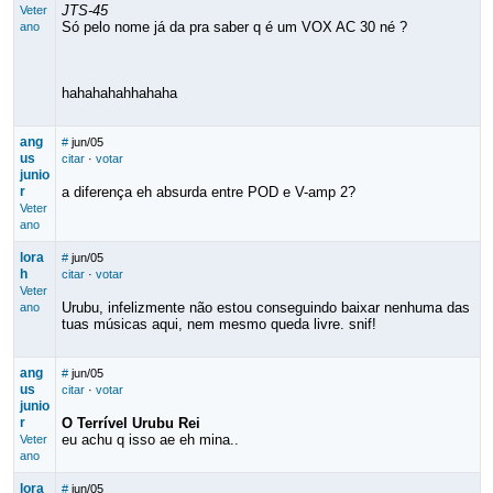
JTS-45
Veter
Só pelo nome já da pra saber q é um VOX AC 30 né ?
ano
hahahahahhahaha
ang
#
jun/05
us
citar
·
votar
junio
r
a diferença eh absurda entre POD e V-amp 2?
Veter
ano
lora
#
jun/05
h
citar
·
votar
Veter
Urubu, infelizmente não estou conseguindo baixar nenhuma das
ano
tuas músicas aqui, nem mesmo queda livre. snif!
ang
#
jun/05
us
citar
·
votar
junio
r
O Terrível Urubu Rei
eu achu q isso ae eh mina..
Veter
ano
lora
#
jun/05