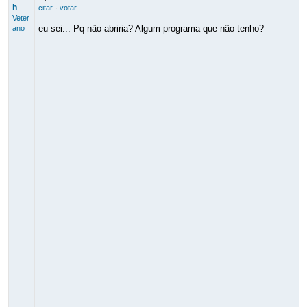
h
citar
·
votar
Veter
eu sei... Pq não abriria? Algum programa que não tenho?
ano