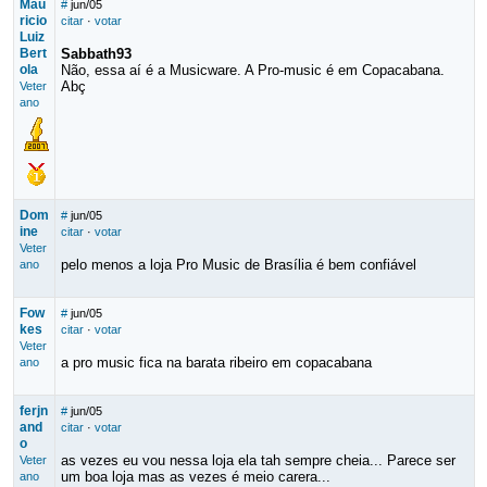
Mau
#
jun/05
ricio
citar
·
votar
Luiz
Bert
Sabbath93
ola
Não, essa aí é a Musicware. A Pro-music é em Copacabana.
Abç
Veter
ano
Dom
#
jun/05
ine
citar
·
votar
Veter
pelo menos a loja Pro Music de Brasília é bem confiável
ano
Fow
#
jun/05
kes
citar
·
votar
Veter
a pro music fica na barata ribeiro em copacabana
ano
ferjn
#
jun/05
and
citar
·
votar
o
as vezes eu vou nessa loja ela tah sempre cheia... Parece ser
Veter
um boa loja mas as vezes é meio carera...
ano