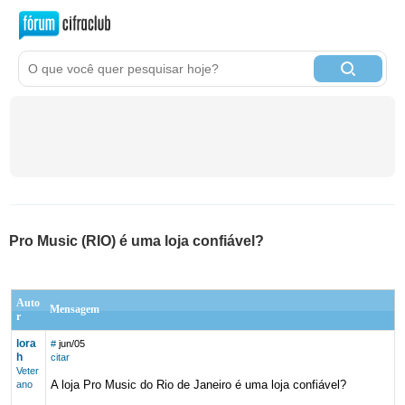
Pro Music (RIO) é uma loja confiável?
Auto
Mensagem
r
lora
#
jun/05
h
citar
Veter
A loja Pro Music do Rio de Janeiro é uma loja confiável?
ano