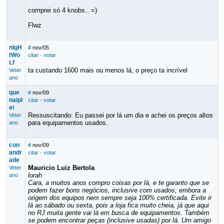
comprei só 4 knobs.. =)
Flwz
nIgH
#
nov/05
tWo
citar
·
votar
Lf
ta custando 1600 mais ou menos lá, o preço ta incrível
Veter
ano
que
#
nov/09
naipl
citar
·
votar
ei
Ressuscitando: Eu passei por lá um dia e achei os preços altos
Veter
para equipamentos usados.
ano
con
#
nov/09
andr
citar
·
votar
ade
Mauricio Luiz Bertola
Veter
lorah
ano
Cara, a muitos anos compro coisas por lá, e te garanto que se
podem fazer bons negócios, inclusive com usados, embora a
origem dos equipos nem sempre seja 100% certificada. Evite ir
lá ao sábado ou sexta, pois a loja fica muito cheia, já que aqui
no RJ muita gente vai lá em busca de equipamentos. Também
se podem encontrar peças (inclusive usadas) por lá. Um amigo