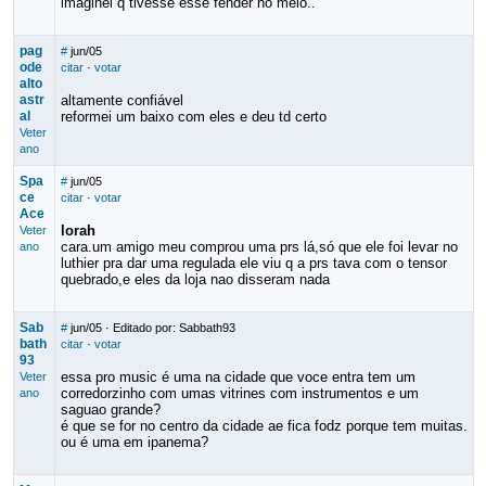
imaginei q tivesse esse fender no meio..
pag
#
jun/05
ode
citar
·
votar
alto
astr
altamente confiável
al
reformei um baixo com eles e deu td certo
Veter
ano
Spa
#
jun/05
ce
citar
·
votar
Ace
lorah
Veter
cara.um amigo meu comprou uma prs lá,só que ele foi levar no
ano
luthier pra dar uma regulada ele viu q a prs tava com o tensor
quebrado,e eles da loja nao disseram nada
Sab
#
jun/05
· Editado por: Sabbath93
bath
citar
·
votar
93
essa pro music é uma na cidade que voce entra tem um
Veter
corredorzinho com umas vitrines com instrumentos e um
ano
saguao grande?
é que se for no centro da cidade ae fica fodz porque tem muitas.
ou é uma em ipanema?