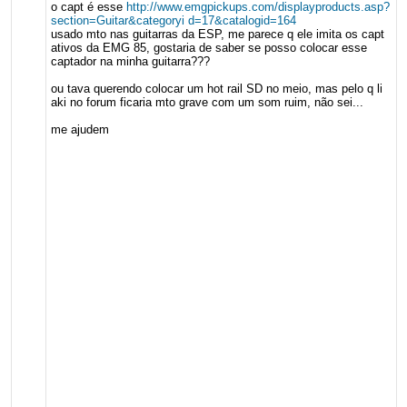
o capt é esse
http://www.emgpickups.com/displayproducts.asp?
section=Guitar&categoryi d=17&catalogid=164
usado mto nas guitarras da ESP, me parece q ele imita os capt
ativos da EMG 85, gostaria de saber se posso colocar esse
captador na minha guitarra???
ou tava querendo colocar um hot rail SD no meio, mas pelo q li
aki no forum ficaria mto grave com um som ruim, não sei...
me ajudem