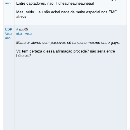
Entre captadores, não! Huheauheauheauheau!
ano
Mas, sério... eu não achei nada de muito especial nos EMG
ativos.
ESP
#
abr/05
Veter
citar
·
votar
ano
Misturar ativos com passivos só funciona mesmo entre gays.
Vc tem certeza q essa afirmação procede? não seria entre
héteros?