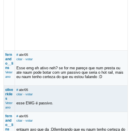
fern
#
abr/05
and
citar
·
votar
o__li
ns
Esse emg eh ativo neh? se for me pareçe que num presta ou
ate naum pode botar com um passivo que seria o hot rail, mais
Veter
eu naum tenho certeza do que eu estou falando :D
ano
olive
#
abr/05
rkile
citar
·
votar
s
esse EMG é passivo.
Veter
ano
fern
#
abr/05
and
citar
·
votar
o__li
ns
entaum axo que da :D(lembrando que eu naum tenho certeza do