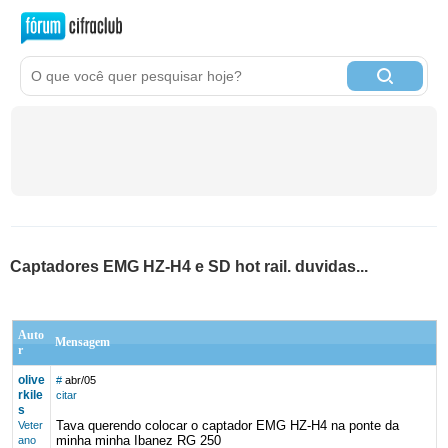
Captadores EMG HZ-H4 e SD hot rail. duvidas...
Auto
Mensagem
r
olive
#
abr/05
rkile
citar
s
Tava querendo colocar o captador EMG HZ-H4 na ponte da
Veter
minha minha Ibanez RG 250
ano