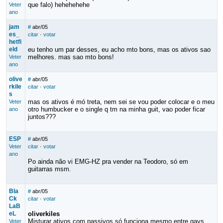
que falo) hehehehehe
Veter
ano
jam
#
abr/05
es_
citar
·
votar
hetfi
eld
eu tenho um par desses, eu acho mto bons, mas os ativos sao
melhores. mas sao mto bons!
Veter
ano
olive
#
abr/05
rkile
citar
·
votar
s
mas os ativos é mó treta, nem sei se vou poder colocar e o meu
Veter
otro humbucker e o single q tm na minha guit, vao poder ficar
ano
juntos???
ESP
#
abr/05
Veter
citar
·
votar
ano
Po ainda não vi EMG-HZ pra vender na Teodoro, só em
guitarras msm.
Bla
#
abr/05
Ck
citar
·
votar
LaB
eL
oliverkiles
Misturar ativos com passivos só funciona mesmo entre gays.
Veter