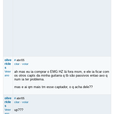
olive
#
abr/05
rkile
citar
·
votar
s
ah mas eu ia comprar o EMG HZ lá fora msm, e ele ia ficar com
Veter
os otros capts da minha guitarra q tb são passivos entao axo q
ano
num ia ter problema.
mas e ai qm mais tm esse captador, o q acha dele??
olive
#
abr/05
rkile
citar
·
votar
s
up???
Veter
ano