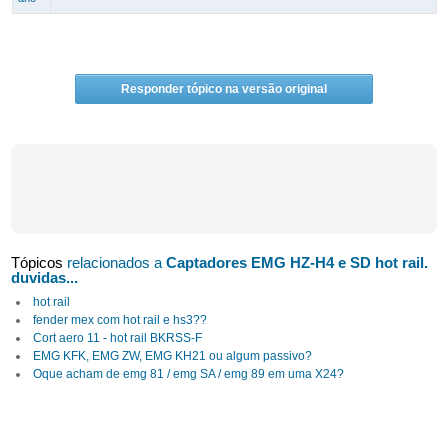
Responder tópico na versão original
Tópicos
relacionados a
Captadores EMG HZ-H4 e SD hot rail.
duvidas...
hot rail
fender mex com hot rail e hs3??
Cort aero 11 - hot rail BKRSS-F
EMG KFK, EMG ZW, EMG KH21 ou algum passivo?
Oque acham de emg 81 / emg SA / emg 89 em uma X24?