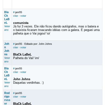
Bla
#
jan/05
Ck
citar
·
votar
LaB
eL
comunista
Já fui 3 vezes. Ele não ficou dando autógrafos, mas o batera e
Veter
o baixista ficaram troacando idéias com a galera. E peguei uma
ano
palheta que o Vai jogou! \o/
Joh
#
jan/05
· Editado por: John Johns
n
citar
·
votar
Joh
ns
BlaCk LaBeL
Palheta do Vai! \m/
Veter
ano
Bla
#
jan/05
Ck
citar
·
votar
LaB
eL
John Johns
Daquelas verdinhas. :)
Veter
ano
Rod
#
jan/05
rigo
citar
·
votar
rvss
vr
BlaCk LaBeL