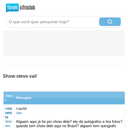
Show steve vai!
Auto
Mensagem
r
com
#
jan/05
unis
citar
ta
Alguem aqui já foi pro show dele? ele dá autógrafos e tira fotos?
Veter
quando tem show dele aqui no Brasil? alguem tem autografo
ano