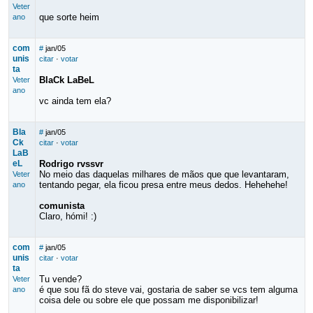
Veter
que sorte heim
ano
com
#
jan/05
unis
citar
·
votar
ta
BlaCk LaBeL
Veter
ano
vc ainda tem ela?
Bla
#
jan/05
Ck
citar
·
votar
LaB
eL
Rodrigo rvssvr
No meio das daquelas milhares de mãos que que levantaram,
Veter
tentando pegar, ela ficou presa entre meus dedos. Hehehehe!
ano
comunista
Claro, hómi! :)
com
#
jan/05
unis
citar
·
votar
ta
Tu vende?
Veter
é que sou fã do steve vai, gostaria de saber se vcs tem alguma
ano
coisa dele ou sobre ele que possam me disponibilizar!