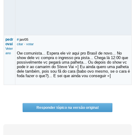
pedr
#
jan/05
ovai
citar
·
votar
Veter
Ow comunista... Espera ele vir aqui pro Brasil de novo... No
ano
show dele vc compra o ingresso pra pista... Chega lá 12:00 que
possivelmente vc pegará uma palheta... Ou depois do show vc
pode ir ao camarim do Steve Vai =] Eu ainda quero uma palheta
dele também, pois sou fã do cara (babo ovo mesmo, se o cara é
foda fazer o que?)... E sei que ainda vou conseguir =]
Responder tópico na versão original