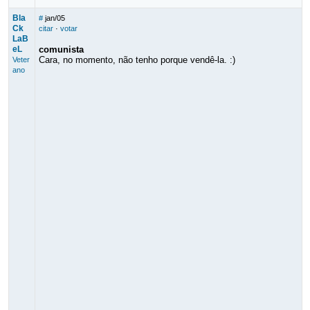
Bla
#
jan/05
Ck
citar
·
votar
LaB
eL
comunista
Cara, no momento, não tenho porque vendê-la. :)
Veter
ano