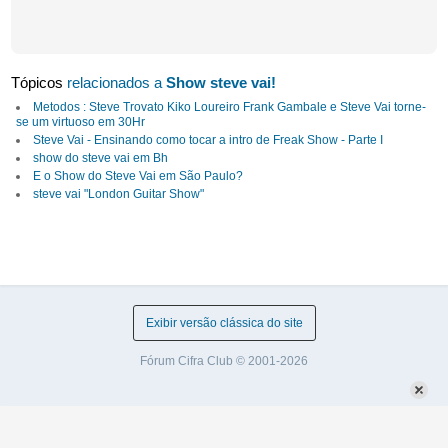
Tópicos
relacionados a
Show steve vai!
Metodos : Steve Trovato Kiko Loureiro Frank Gambale e Steve Vai torne-
se um virtuoso em 30Hr
Steve Vai - Ensinando como tocar a intro de Freak Show - Parte I
show do steve vai em Bh
E o Show do Steve Vai em São Paulo?
steve vai "London Guitar Show"
Exibir versão clássica do site
Fórum Cifra Club © 2001-2026