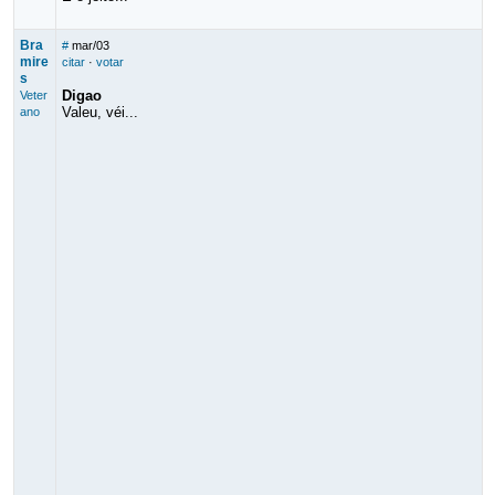
Bra
#
mar/03
mire
citar
·
votar
s
Digao
Veter
Valeu, véi...
ano