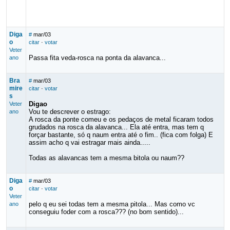
Diga
#
mar/03
o
citar
·
votar
Veter
Passa fita veda-rosca na ponta da alavanca...
ano
Bra
#
mar/03
mire
citar
·
votar
s
Digao
Veter
Vou te descrever o estrago:
ano
A rosca da ponte comeu e os pedaços de metal ficaram todos
grudados na rosca da alavanca... Ela até entra, mas tem q
forçar bastante, só q naum entra até o fim.. (fica com folga) E
assim acho q vai estragar mais ainda.....
Todas as alavancas tem a mesma bitola ou naum??
Diga
#
mar/03
o
citar
·
votar
Veter
pelo q eu sei todas tem a mesma pitola... Mas como vc
ano
conseguiu foder com a rosca??? (no bom sentido)...