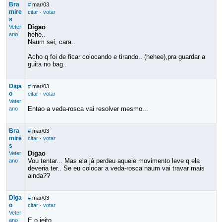
Bra
#
mar/03
mire
citar
·
votar
s
Digao
Veter
hehe..
ano
Naum sei, cara..
Acho q foi de ficar colocando e tirando.. (hehee),pra guardar a
guita no bag..
Diga
#
mar/03
o
citar
·
votar
Veter
Entao a veda-rosca vai resolver mesmo...
ano
Bra
#
mar/03
mire
citar
·
votar
s
Digao
Veter
Vou tentar... Mas ela já perdeu aquele movimento leve q ela
ano
deveria ter.. Se eu colocar a veda-rosca naum vai travar mais
ainda??
Diga
#
mar/03
o
citar
·
votar
Veter
E o jeito...
ano