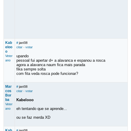
Kab
#
jan/08
eloo
citar
·
votar
o
upando
Veter
pessoal fui apertar d+ a alavanca e espanou a rosca
ano
agora a alavanca naum fica mais parada
fika sempre solta
com fita veda rosca pode funcionar?
Mar
#
jan/08
cos
citar
·
votar
Bor
ba
Kabelooo
Veter
eh tentando que se aprende...
ano
ou se faz merda XD
Kab
#
jan/08