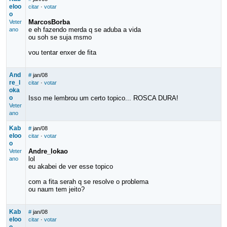
eloo
citar
·
votar
o
MarcosBorba
Veter
e eh fazendo merda q se aduba a vida
ano
ou soh se suja msmo
vou tentar enxer de fita
And
#
jan/08
re_l
citar
·
votar
oka
o
Isso me lembrou um certo topico... ROSCA DURA!
Veter
ano
Kab
#
jan/08
eloo
citar
·
votar
o
Andre_lokao
Veter
lol
ano
eu akabei de ver esse topico
com a fita serah q se resolve o problema
ou naum tem jeito?
Kab
#
jan/08
eloo
citar
·
votar