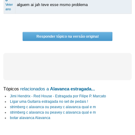
o
alguem ai jah teve esse msmo problema
Veter
ano
Responder tópico na versão original
Tópicos
relacionados a
Alavanca estragada...
Jimi Hendrix - Red House - Estragada por Filipe P. Marcato
Ligar uma Guitarra estragada no set de pedais !
strimberg c alavanca ou peavey c alavanca qual e m
strimberg c alavanca ou peavey c alavanca qual e m
botar alavanca Alavanca