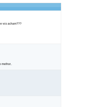
que vcs acham???
 melhor..