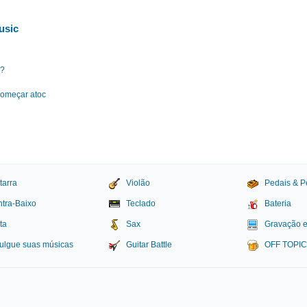
usic
c?
começar atoc
tarra
Violão
Pedais & P
tra-Baixo
Teclado
Bateria
ta
Sax
Gravação 
ulgue suas músicas
Guitar Battle
OFF TOPI