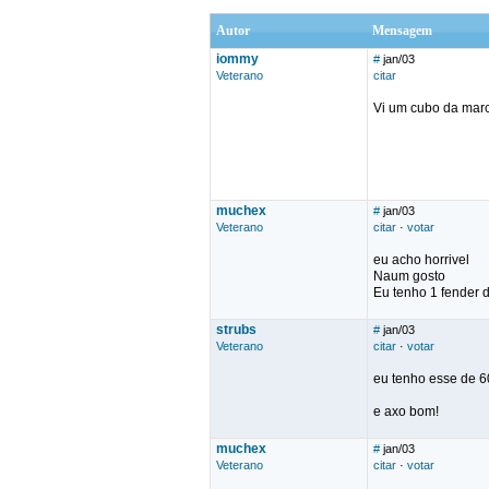
Autor
Mensagem
iommy
#
jan/03
Veterano
citar
Vi um cubo da marc
muchex
#
jan/03
Veterano
citar
·
votar
eu acho horrivel
Naum gosto
Eu tenho 1 fender 
strubs
#
jan/03
Veterano
citar
·
votar
eu tenho esse de 
e axo bom!
muchex
#
jan/03
Veterano
citar
·
votar