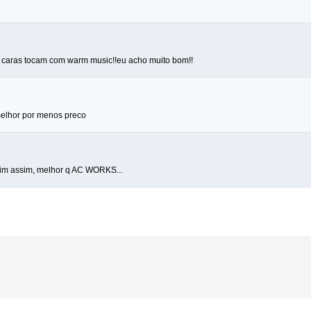
 caras tocam com warm music!!eu acho muito bom!!
elhor por menos preco
uim assim, melhor q AC WORKS...