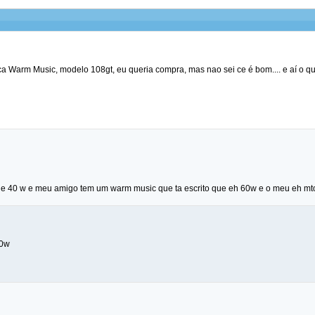
a Warm Music, modelo 108gt, eu queria compra, mas nao sei ce é bom.... e aí o 
de 40 w e meu amigo tem um warm music que ta escrito que eh 60w e o meu eh mto
60w