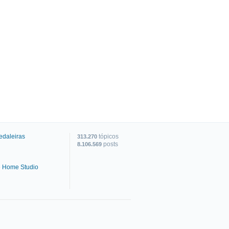
edaleiras
tópicos
313.270
posts
8.106.569
e Home Studio
C