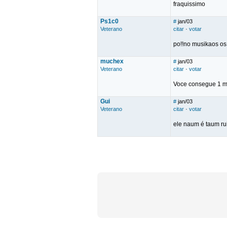
fraquissimo
Ps1c0
#
jan/03
Veterano
citar
·
votar
po!!no musikaos os
muchex
#
jan/03
Veterano
citar
·
votar
Voce consegue 1 m
Gui
#
jan/03
Veterano
citar
·
votar
ele naum é taum r