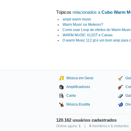
Tópicos
relacionados a
Cubo Warm M
ampli warm music
Warm Music ou Meteoro?
Como usar Loop de efeitos do Warm Musi
WARM MUSIC 412GT e Caixas
O warm Music 112 gt é um bom amp para 
Música em Geral
Gui
Amplificadores
Con
Canto
Gai
Música Erudita
Div
120.162 usuários cadastrados
Online agora:
1
|
0
membros e
1
visitantes