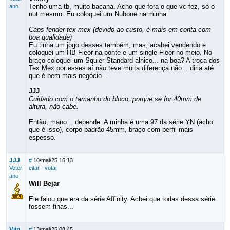
Tenho uma tb, muito bacana. Acho que fora o que vc fez, só o
ano
nut mesmo. Eu coloquei um Nubone na minha.
Caps fender tex mex (devido ao custo, é mais em conta com
boa qualidade)
Eu tinha um jogo desses também, mas, acabei vendendo e
coloquei um HB Fleor na ponte e um single Fleor no meio. No
braço coloquei um Squier Standard alnico... na boa? A troca dos
Tex Mex por esses aí não teve muita diferença não... diria até
que é bem mais negócio...
JJJ
Cuidado com o tamanho do bloco, porque se for 40mm de
altura, não cabe.
Então, mano... depende. A minha é uma 97 da série YN (acho
que é isso), corpo padrão 45mm, braço com perfil mais
espesso.
JJJ
#
10/mai/25 16:13
Veter
citar
·
votar
ano
Will Bejar
Ele falou que era da série Affinity. Achei que todas dessa série
fossem finas...
Viin
#
13/mai/25 08:45