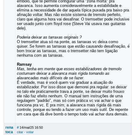
êmbolo, que te permite configurar uma "zona morta" pra
alavanca. Isso aumenta consideravelmente a estabilidade e
elimina a necessidade de dar aquela típica puxada pra baixo pra
afinação voltar. Mas não existe sistema de tremolo perfeito,
claro que alguma hora vai desafinar. O tremsetter pode inclusive
ser usado junto com floyd rose (Steve Vai usava nas guitarras
dele).
Poderia deixar as tarraxas originais ?
O tremsetter atua só na ponte, as tarraxas vc deixa como
quiser. Se forem as tarraxas que estão causando desafinação, é
bom trocar as tarraxas, mas o tremsetter não tem ligação
nenhuma com as tarraxas.
Ramsay
Mas, tenha em mente que esses estabilizadores de tremolo
costumam deixar a alavanca mais rígida tornando as
alavancadas mais difíceis de se fazer.
É verdade, mas é você quem vai graduar a atuação do
estabilizador. Por isso disse que demorei pra regular: se deixar
no talo ele praticamente trava a ponte, se deixar muito frouxo
ele não faz efeito nenhum. O manual tem instruções de uma
regulagem "padrão", mas só com prática vc vai achar o que
funciona pra vc. E pra mim, a alavanca mais rígida dá mais
controle, porque eu tendo a fazer um uso mais sutil. De repente
um cara que dá dive bomb o tempo todo vai achar dura demais.
rena
#
14/mai/25 16:50
toca
citar
·
votar