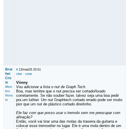
Brot
#
13/mai/25 20:51
her
citar
·
votar
Cro
w
Viinny
Vou adicionar a lista o nut de Graph Tech.
Mem
Boa, mas lembre que o nut precisa ser cortado/lixado
bro
corretamente. Se não souber fazer, talvez seja uma boa pedir
Nova
pra um luthier. Um nut Graphtech cortado errado pode ser muito
to
pior que um nut de plástico cortado direitinho.
Ele faz com que posso usar o tremolo sem me preocupar com
afinação?
Então, você vai tirar uma das molas da traseira da guitarra e
colocar esse tremsetter no lugar. Ele é uma mola dentro de um