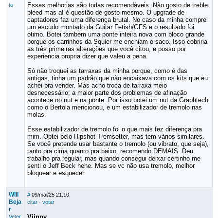
Essas melhorias são todas recomendáveis. Não gosto de treble
to
bleed mas aí é questão de gosto mesmo. O upgrade de
captadores faz uma diferença brutal. No caso da minha comprei
um escudo montado da Guitar Fetish/GFS e o resultado foi
ótimo. Botei também uma ponte inteira nova com bloco grande
porque os carrinhos da Squier me enchiam o saco. Isso cobriria
as três primeiras alterações que você citou, e posso por
experiencia propria dizer que valeu a pena.
Só não troquei as tarraxas da minha porque, como é das
antigas, tinha um padrão que não encaixava com os kits que eu
achei pra vender. Mas acho troca de tarraxa meio
desnecessário; a maior parte dos problemas de afinação
acontece no nut e na ponte. Por isso botei um nut da Graphtech
como o Bertola mencionou, e um estabilizador de tremolo nas
molas.
Esse estabilizador de tremolo foi o que mais fez diferença pra
mim. Optei pelo Hipshot Tremsetter, mas tem vários similares.
Se você pretende usar bastante o tremolo (ou vibrato, que seja),
tanto pra cima quanto pra baixo, recomendo DEMAIS. Deu
trabalho pra regular, mas quando consegui deixar certinho me
senti o Jeff Beck hehe. Mas se vc não usa tremolo, melhor
bloquear e esquecer.
Will
#
09/mai/25 21:10
Beja
citar
·
votar
r
Viinny
Veter