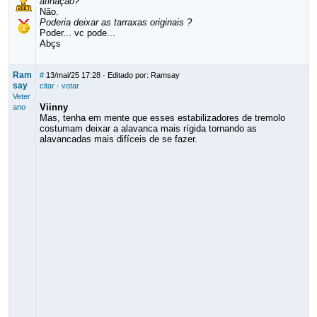
afinação?
Não.
Poderia deixar as tarraxas originais ?
Poder... vc pode...
Abçs
Ram
#
13/mai/25 17:28
· Editado por: Ramsay
say
citar
·
votar
Veter
Viinny
ano
Mas, tenha em mente que esses estabilizadores de tremolo
costumam deixar a alavanca mais rígida tornando as
alavancadas mais difíceis de se fazer.