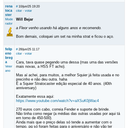
rena
#
10/jun/25 19:20
toca
citar
·
votar
ster
Will Bejar
Mode
rador
a Fleor venho usando há alguns anos e recomendo.
Bom demais, coloquei um set na minha strat e ficou o aço.
felip
#
28/jun/25 11:17
eno
citar
·
votar
breg
a
Cara, tava quase pegando uma dessa (mas uma das versões
mais novas, a HSS FT acho).
Veter
ano
Mas aí achei, para muitos, a melhor Squier já feita usada e no
precinho e não deu outra. haha
É a Squier Stratocaster edição especial de 40 anos. (40th
anniversary)
Exatamente essa aqui:
https://www.youtube.com/watch?v=aXSuK0jWac4
270 euros com cabo, correia Fender e suporte de brinde.
Não tinha como negar (a médias das outras usadas por aqui tá
em torno de 450-500).
Ainda mais que o preço delas só tende a aumentar com o
tempo, pq só foram feitas para o aniversário e não vão ter