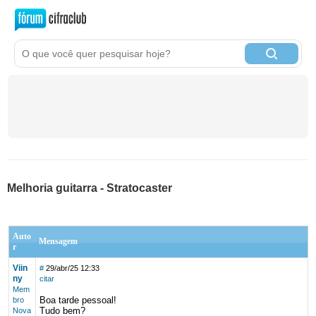
Melhoria guitarra - Stratocaster
Auto
Mensagem
r
Viin
#
29/abr/25 12:33
ny
citar
Mem
Boa tarde pessoal!
bro
Tudo bem?
Nova