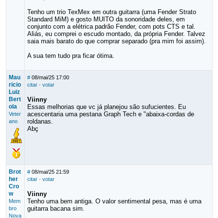
Tenho um trio TexMex em outra guitarra (uma Fender Strato
Standard MiM) e gosto MUITO da sonoridade deles, em
conjunto com a elétrica padrão Fender, com pots CTS e tal.
Aliás, eu comprei o escudo montado, da própria Fender. Talvez
saia mais barato do que comprar separado (pra mim foi assim).
A sua tem tudo pra ficar ótima.
Mau
#
08/mai/25 17:00
ricio
citar
·
votar
Luiz
Bert
Viinny
ola
Essas melhorias que vc já planejou são sufucientes. Eu
acescentaria uma pestana Graph Tech e "abaixa-cordas de
Veter
roldanas.
ano
Abç
Brot
#
08/mai/25 21:59
her
citar
·
votar
Cro
w
Viinny
Tenho uma bem antiga. O valor sentimental pesa, mas é uma
Mem
guitarra bacana sim.
bro
Nova