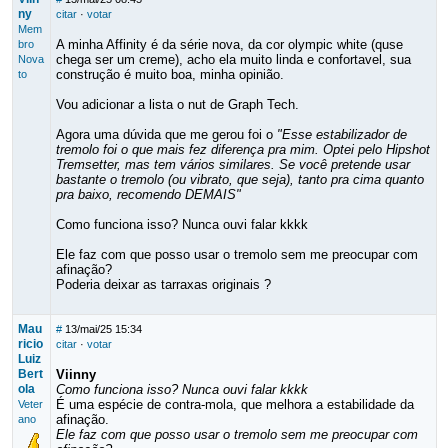
ny
citar
·
votar
Mem
A minha Affinity é da série nova, da cor olympic white (quse
bro
chega ser um creme), acho ela muito linda e confortavel, sua
Nova
construção é muito boa, minha opinião.
to
Vou adicionar a lista o nut de Graph Tech.
Agora uma dúvida que me gerou foi o
"Esse estabilizador de
tremolo foi o que mais fez diferença pra mim. Optei pelo Hipshot
Tremsetter, mas tem vários similares. Se você pretende usar
bastante o tremolo (ou vibrato, que seja), tanto pra cima quanto
pra baixo, recomendo DEMAIS"
Como funciona isso? Nunca ouvi falar kkkk
Ele faz com que posso usar o tremolo sem me preocupar com
afinação?
Poderia deixar as tarraxas originais ?
Mau
#
13/mai/25 15:34
ricio
citar
·
votar
Luiz
Bert
Viinny
ola
Como funciona isso? Nunca ouvi falar kkkk
É uma espécie de contra-mola, que melhora a estabilidade da
Veter
afinação.
ano
Ele faz com que posso usar o tremolo sem me preocupar com