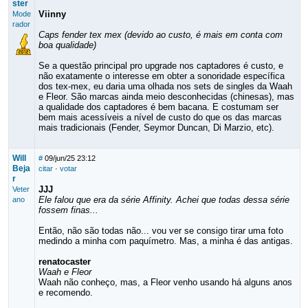
ster
Viinny
Mode
rador
Caps fender tex mex (devido ao custo, é mais em conta com
boa qualidade)
Se a questão principal pro upgrade nos captadores é custo, e
não exatamente o interesse em obter a sonoridade específica
dos tex-mex, eu daria uma olhada nos sets de singles da Waah
e Fleor. São marcas ainda meio desconhecidas (chinesas), mas
a qualidade dos captadores é bem bacana. E costumam ser
bem mais acessíveis a nível de custo do que os das marcas
mais tradicionais (Fender, Seymor Duncan, Di Marzio, etc).
Will
#
09/jun/25 23:12
Beja
citar
·
votar
r
JJJ
Veter
Ele falou que era da série Affinity. Achei que todas dessa série
ano
fossem finas...
Então, não são todas não... vou ver se consigo tirar uma foto
medindo a minha com paquímetro. Mas, a minha é das antigas.
renatocaster
Waah e Fleor
Waah não conheço, mas, a Fleor venho usando há alguns anos
e recomendo.