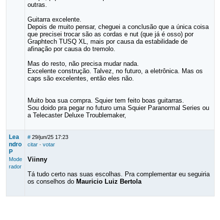
outras.
Guitarra excelente.
Depois de muito pensar, cheguei a conclusão que a única coisa
que precisei trocar são as cordas e nut (que já é osso) por
Graphtech TUSQ XL, mais por causa da estabilidade de
afinação por causa do tremolo.
Mas do resto, não precisa mudar nada.
Excelente construção. Talvez, no futuro, a eletrônica. Mas os
caps são excelentes, então eles não.
Muito boa sua compra. Squier tem feito boas guitarras.
Sou doido pra pegar no futuro uma Squier Paranormal Series ou
a Telecaster Deluxe Troublemaker,
Lea
#
29/jun/25 17:23
ndro
citar
·
votar
P
Viinny
Mode
rador
Tá tudo certo nas suas escolhas. Pra complementar eu seguiria
os conselhos do
Mauricio Luiz Bertola