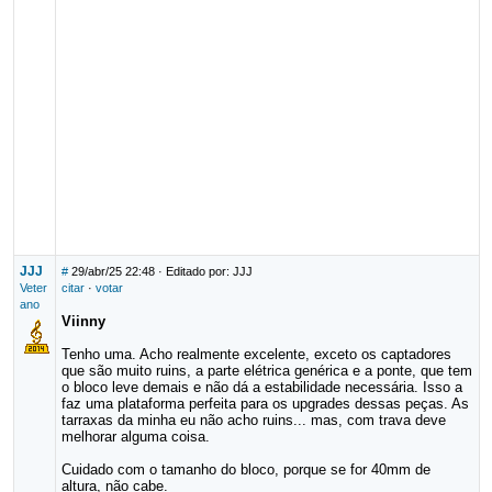
JJJ
#
29/abr/25 22:48
· Editado por: JJJ
Veter
citar
·
votar
ano
Viinny
Tenho uma. Acho realmente excelente, exceto os captadores
que são muito ruins, a parte elétrica genérica e a ponte, que tem
o bloco leve demais e não dá a estabilidade necessária. Isso a
faz uma plataforma perfeita para os upgrades dessas peças. As
tarraxas da minha eu não acho ruins... mas, com trava deve
melhorar alguma coisa.
Cuidado com o tamanho do bloco, porque se for 40mm de
altura, não cabe.