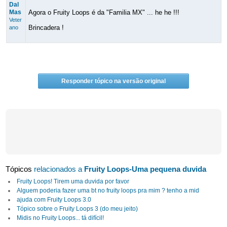
Dal
Mas
Agora o Fruity Loops é da "Familia MX" ... he he !!!
Veter
Brincadera !
ano
Responder tópico na versão original
Tópicos
relacionados a
Fruity Loops-Uma pequena duvida
Fruity Loops! Tirem uma duvida por favor
Alguem poderia fazer uma bt no fruity loops pra mim ? tenho a mid
ajuda com Fruity Loops 3.0
Tópico sobre o Fruity Loops 3 (do meu jeito)
Midis no Fruity Loops... tá difícil!