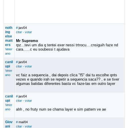
noth
#
jan/04
ing
citar
·
votar
else
matt
Mr Supremo
ers
rpz...tevi um dia q tentei exer nessi trtrocu....cnsiguih faze nd
cara......c eu soubessi t ajudava
Veter
ano
canil
#
jan/04
upi
citar
·
votar
Veter
vc faiz a sequencia , dai depois clica "f5" dai tu escolhe qnts
ano
vezes e quando irah se repetir a sequencia saca?? , e se tiver
algumas batidas diferentes basta vc faze-las em outro layer
canil
#
jan/04
upi
citar
·
votar
Veter
ahh , no fruty num se chama layer e sim pattern ve ae
ano
Giov
#
mai/04
ani
citar
·
votar