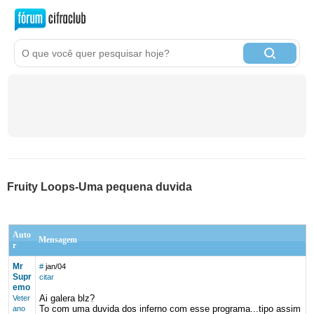
Fruity Loops-Uma pequena duvida
Auto
Mensagem
r
Mr
#
jan/04
Supr
citar
emo
Ai galera blz?
Veter
To com uma duvida dos inferno com esse programa...tipo assim
ano