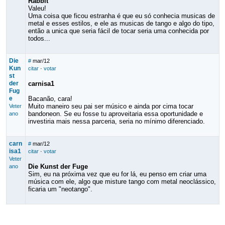
Rabbit
Valeu!
Uma coisa que ficou estranha é que eu só conhecia musicas de
metal e esses estilos, e ele as musicas de tango e algo do tipo,
então a unica que seria fácil de tocar seria uma conhecida por
todos...
Die
#
mar/12
Kun
citar
·
votar
st
der
carnisa1
Fug
e
Bacanão, cara!
Muito maneiro seu pai ser músico e ainda por cima tocar
Veter
bandoneon. Se eu fosse tu aproveitaria essa oportunidade e
ano
investiria mais nessa parceria, seria no mínimo diferenciado.
carn
#
mar/12
isa1
citar
·
votar
Veter
Die Kunst der Fuge
ano
Sim, eu na próxima vez que eu for lá, eu penso em criar uma
música com ele, algo que misture tango com metal neoclássico,
ficaria um "neotango".