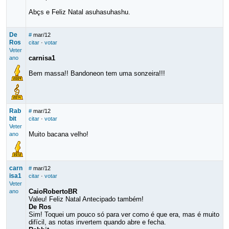
Abçs e Feliz Natal asuhasuhashu.
De
#
mar/12
Ros
citar
·
votar
Veter
carnisa1
ano
Bem massa!! Bandoneon tem uma sonzeira!!!
Rab
#
mar/12
bit
citar
·
votar
Veter
Muito bacana velho!
ano
carn
#
mar/12
isa1
citar
·
votar
Veter
CaioRobertoBR
ano
Valeu! Feliz Natal Antecipado também!
De Ros
Sim! Toquei um pouco só para ver como é que era, mas é muito
difícil, as notas invertem quando abre e fecha.