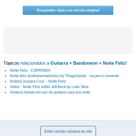
Responder tópico na versão original
Tópicos
relacionados a
Guitarra + Bandoneon = Noite Feliz!
Noite Feliz - CORRGIDA
Noite feliz (instrumentalzinho) by ThiagoGuitar - ouçam e comente
[Vídeo] Jussara Cruz – Noite Feliz
Video - Noite Feliz estilo Jeff Beck by Luke Strat
Guitarra barata em vez de guitarra cara pra noite
Exibir versão clássica do site