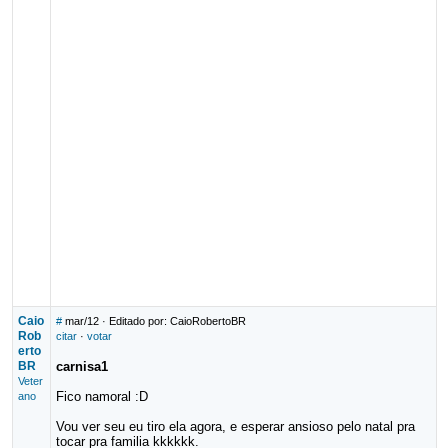
Caio
#
mar/12
· Editado por: CaioRobertoBR
Rob
citar
·
votar
erto
BR
carnisa1
Veter
Fico namoral :D
ano
Vou ver seu eu tiro ela agora, e esperar ansioso pelo natal pra
tocar pra familia kkkkkk.