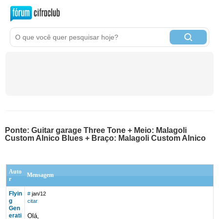
Ponte: Guitar garage Three Tone + Meio: Malagoli
Custom Alnico Blues + Braço: Malagoli Custom Alnico
Auto
Mensagem
r
Flyin
#
jan/12
g
citar
Gen
erati
Olá,