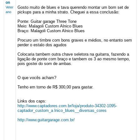
on
Gosto muito de blues e tava querendo montar um bom set de
Veter
pickups para a minha strato. Cheguei a essa conclusão:
ano
Ponte: Guitar garage Three Tone
Meio: Malagoli Custom Alnico Blues
Braço: Malagoli Custom Alnico Blues
Procuro um timbre com bons graves e médios, no entanto sem
perder o estalo dos agudos
Colocaria tambem outra chave seletora na guitarra, fazendo a
ligação de ponte com braço e tambem os 3 ao mesmo tempo,
pois gostei do som de ambas.
O que vocês acham?
Tenho em torno de R$ 300,00 para gastar.
Links dos caps:
http://www.captadores.com.br/loja/produto-34302-1095-
captador_custom_a lnico_blues__diversas_cores
http://www.guitargarage.com.br/