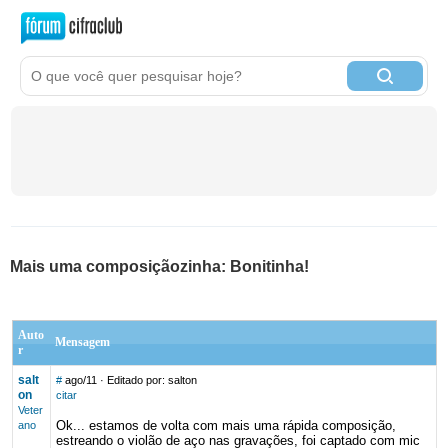
Mais uma composiçãozinha: Bonitinha!
Auto
Mensagem
r
salt
#
ago/11
· Editado por: salton
on
citar
Veter
Ok... estamos de volta com mais uma rápida composição,
ano
estreando o violão de aço nas gravações, foi captado com mic