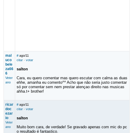
mal
#
ago/11
uco
citar
·
votar
bele
za66
salton
6
Cara, eu quero comentar mas quero escutar com calma as duas
Veter
ehhe, amanha eu comento^^ Acho que não seria justo comentar
ano
só por comentar sem nem prestar atençao direito nas musicas
ahha.t+ brother!
ricar
#
ago/11
doc
citar
·
votar
ezar
io
salton
Veter
Muito bom cara, de verdade! Se gravado apenas com mic do pc
ano
o resultado é fantastico.