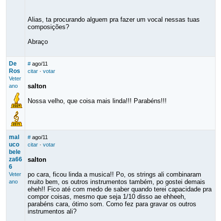
Alias, ta procurando alguem pra fazer um vocal nessas tuas
composições?
Abraço
De
#
ago/11
Ros
citar
·
votar
Veter
salton
ano
Nossa velho, que coisa mais linda!!! Parabéns!!!
mal
#
ago/11
uco
citar
·
votar
bele
za66
salton
6
po cara, ficou linda a musica!! Po, os strings ali combinaram
Veter
muito bem, os outros instrumentos também, po gostei demais
ano
eheh!! Fico até com medo de saber quando terei capacidade pra
compor coisas, mesmo que seja 1/10 disso ae ehheeh,
parabéns cara, ótimo som. Como fez para gravar os outros
instrumentos ali?