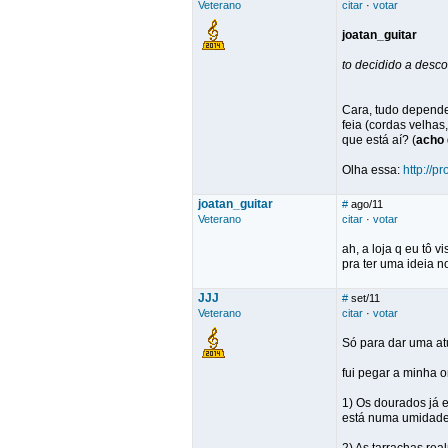
Veterano
citar
·
votar
joatan_guitar
to decidido a desc
Cara, tudo depend
feia (cordas velha
que está aí? (
acho
Olha essa:
http://
joatan_guitar
#
ago/11
Veterano
citar
·
votar
ah, a loja q eu tô
pra ter uma ideia n
JJJ
#
set/11
Veterano
citar
·
votar
Só para dar uma at
fui pegar a minha 
1) Os dourados já e
está numa umidade 