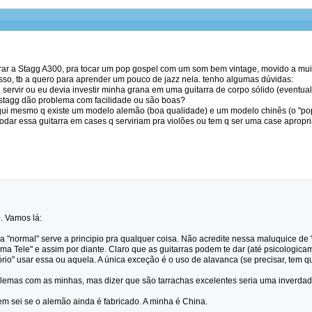
rar a Stagg A300, pra tocar um pop gospel com um som bem vintage, movido a muito
isso, tb a quero para aprender um pouco de jazz nela. tenho algumas dúvidas:
ai servir ou eu devia investir minha grana em uma guitarra de corpo sólido (eventu
a stagg dão problema com facilidade ou são boas?
 aqui mesmo q existe um modelo alemão (boa qualidade) e um modelo chinês (o "po
modar essa guitarra em cases q serviriam pra violões ou tem q ser uma case apropr
. Vamos lá:
ra "normal" serve a principio pra qualquer coisa. Não acredite nessa maluquice de 
ma Tele" e assim por diante. Claro que as guitarras podem te dar (até psicologica
rio" usar essa ou aquela. A única exceção é o uso de alavanca (se precisar, tem que 
oblemas com as minhas, mas dizer que são tarrachas excelentes seria uma inverdade
em sei se o alemão ainda é fabricado. A minha é China.