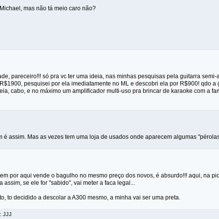
Michael, mas não tá meio caro não?
de, pareceiro!!! só pra vc ter uma ideia, nas minhas pesquisas pela guitarra sem
 R$1900, pesquisei por ela imediatamente no ML e descobri ela por R$900! qdo a g
reia, cabo, e no máximo um amplificador multi-uso pra brincar de karaoke com a fam
m é assim. Mas as vezes tem uma loja de usados onde aparecem algumas "pérolas
 tem por aqui vende o bagulho no mesmo preço dos novos, é absurdo!!! aqui, na p
 assim, se ele for "sabido", vai meter a faca legal...
, to decidido a descolar a A300 mesmo, a minha vai ser uma preta.
: JJJ