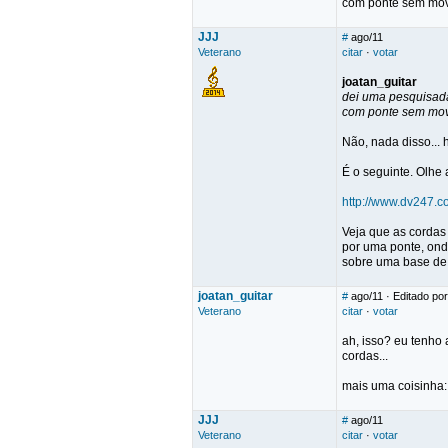
com ponte sem movi
JJJ
#
ago/11
Veterano
citar
·
votar
joatan_guitar
dei uma pesquisada
com ponte sem movi
Não, nada disso...
É o seguinte. Olhe 
http://www.dv247.c
Veja que as cordas
por uma ponte, ond
sobre uma base de 
joatan_guitar
#
ago/11
· Editado por
Veterano
citar
·
votar
ah, isso? eu tenho
cordas...
mais uma coisinha:
JJJ
#
ago/11
Veterano
citar
·
votar