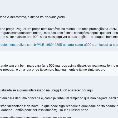
olar a A300 mesmo, a minha vai ser uma preta.
e do preço. Paguei um preço bem razoável na minha. Era uma promoção da JacMu
s, alguns cromados sem brilho), mas ficou em ótimas condições depois que dei uma 
que se for mais de uns 900, seria mais jogo ver outras opções - eu paguei bem me
produto.mercadolivre.com.br/MLB-198944205-guitarra-stagg-a300-s emiacustica-su
 visando tem ela bem mais cara (uns 500 mangos acima disso), eu realmente tenho 
os preços... é uma loja onde já compro habitualmente e já me sinto seguro.
ualizada se alguém interessado na Stagg A300 aparecer por aqui:
ontem para dar uma brincada e, como já tinha um tempinho que não pegava, senti o
stão "desbotados" de novo... o que pode significar que a qualidade do "folheado"
danada... então pode ser isso também). Dá-lhe Brasso! hehe