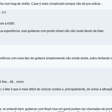
nha num bag de violão. Case é mais complicado porque não dá pra esticar...
: JJJ
bre a A300.
ua experiência, mas guitarras com ponte móvel não são muito fáceis de lidar.
riência com esse tipo de guitarra simplesmente não existe ainda, estou tentando cri
ixa... dã... rsrsrs
o: o fato é que é mais difícil de colocar cordas e, principalmente, de achar a afina
: se entendi bem, guitarras com floyd rose em geral podem ser chamadas de ponte 