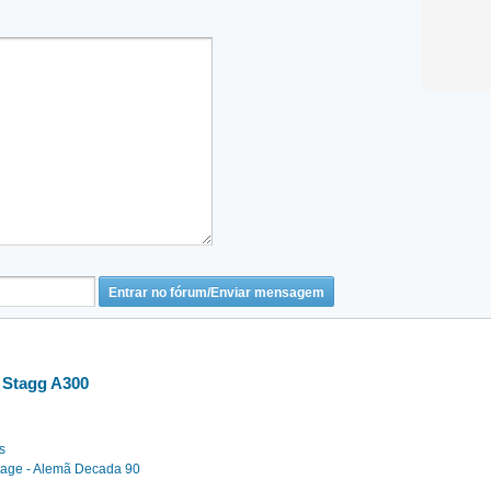
 Stagg A300
s
tage - Alemã Decada 90