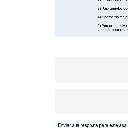
2) As tarrachas rea
3) Para aqueles qu
4) A ponte "solta",
5) Porém... resolve
700, não muito mais
Enviar sua resposta para este ass