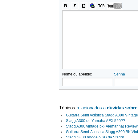
Nome ou apelido:
Senha
Tópicos
relacionados a
dúvidas sobre
Guitarra Semi Acústica Stagg A300 Vintage
Stagg A300 ou Yamaha AEX 520??
Stagg A300 vintage bk (Alemanha) Review
Guitarra Semi-Acustica Stagg A300 BK Vin
Stagg G300 (modelo SG da Stagg)