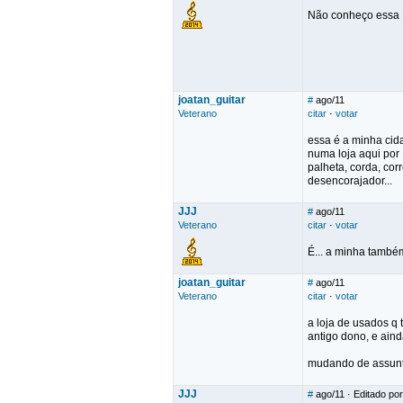
Não conheço essa 
joatan_guitar
#
ago/11
Veterano
citar
·
votar
essa é a minha cida
numa loja aqui por
palheta, corda, cor
desencorajador...
JJJ
#
ago/11
Veterano
citar
·
votar
É... a minha també
joatan_guitar
#
ago/11
Veterano
citar
·
votar
a loja de usados q
antigo dono, e ainda
mudando de assunto
JJJ
#
ago/11
· Editado por