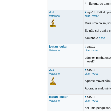
4 - Eu guardo a mi
JJJ
#
ago/11
· Editado por
Veterano
citar
·
votar
Mais uma coisa, so
Eu não sei qual a s
A minha é
essa
.
joatan_guitar
#
ago/11
Veterano
citar
·
votar
admitor, minha expe
móvel?
JJJ
#
ago/11
Veterano
citar
·
votar
A ponte móvel não é f
Agora, falando séri
joatan_guitar
#
ago/11
Veterano
citar
·
votar
dei uma pesquisada