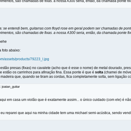
mentos, são chamadas de fixas. a nossa A300 seria, então, da chamada ponte fix
: se entendi bem, guitarras com floyd rose em geral podem ser chamadas de ponte 
mentos, são chamadas de fixas. a nossa A300 seria, então, da chamada ponte fix
 hehe
a foto abaixo:
om/assets/products/79223_l.jpg
 estão presas (fixas) no cavalete (acho que é esse o nome) de metal dourado, pres
e estão os carrinhos para afinação fina. Essa ponte é que é
solta
(chamei de móvel,
madeira que, quando se tiram as cordas, fica completamente solta, sem ligação co
: joatan_guitar
 aqui em casa um violão que é exatamente assim... o único cuidado (com ele) é n
 eu reparei que aqui na minha cidade tem uma michael semi-acústica, sendo vendi