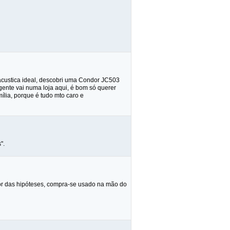
i-acustica ideal, descobri uma Condor JC503
ente vai numa loja aqui, é bom só querer
ília, porque é tudo mto caro e
".
ior das hipóteses, compra-se usado na mão do