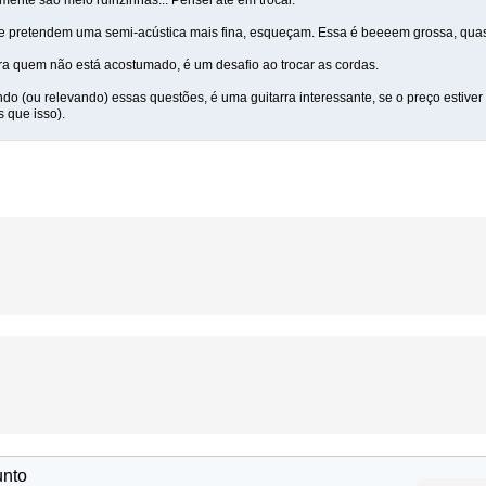
lmente são meio ruinzinhas... Pensei até em trocar.
e pretendem uma semi-acústica mais fina, esqueçam. Essa é beeeem grossa, quas
 pra quem não está acostumado, é um desafio ao trocar as cordas.
ndo (ou relevando) essas questões, é uma guitarra interessante, se o preço estiver 
 que isso).
unto