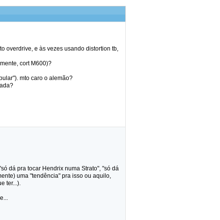
 overdrive, e às vezes usando distortion tb,
almente, cort M600)?
pular"). mto caro o alemão?
iada?
"só dá pra tocar Hendrix numa Strato", "só dá
mente) uma "tendência" pra isso ou aquilo,
ter...).
...