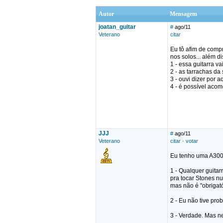
Autor
Mensagem
joatan_guitar
#
ago/11
Veterano
citar
Eu tô afim de comp
nos solos... além d
1 - essa guitarra v
2 - as tarrachas d
3 - ouvi dizer por
4 - é possível aco
JJJ
#
ago/11
Veterano
citar
·
votar
Eu tenho uma A300
1 - Qualquer guitar
pra tocar Stones nu
mas não é "obrigató
2 - Eu não tive pr
3 - Verdade. Mas n