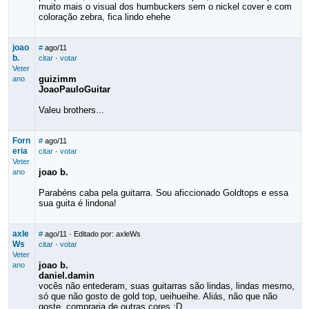
muito mais o visual dos humbuckers sem o nickel cover e com
coloração zebra, fica lindo ehehe
joao
#
ago/11
b.
citar
·
votar
Veter
guizimm
ano
JoaoPauloGuitar
Valeu brothers...
Forn
#
ago/11
eria
citar
·
votar
Veter
joao b.
ano
Parabéns caba pela guitarra. Sou aficcionado Goldtops e essa
sua guita é lindona!
axle
#
ago/11
· Editado por: axleWs
Ws
citar
·
votar
Veter
joao b.
ano
daniel.damin
vocês não entederam, suas guitarras são lindas, lindas mesmo,
só que não gosto de gold top, ueihueihe. Aliás, não que não
goste, compraria de outras cores :D