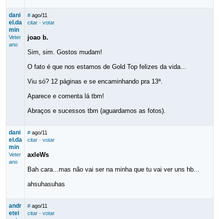
dani
#
ago/11
el.da
citar
·
votar
min
joao b.
Veter
ano
Sim, sim. Gostos mudam!
O fato é que nos estamos de Gold Top felizes da vida...
Viu só? 12 páginas e se encaminhando pra 13ª.
Aparece e comenta lá tbm!
Abraços e sucessos tbm (aguardamos as fotos).
dani
#
ago/11
el.da
citar
·
votar
min
axleWs
Veter
ano
Bah cara...mas não vai ser na minha que tu vai ver uns hb...
ahsuhasuhas
andr
#
ago/11
etei
citar
·
votar