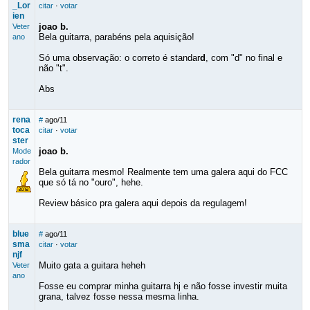
_Lor
citar
·
votar
ien
joao b.
Veter
Bela guitarra, parabéns pela aquisição!
ano
Só uma observação: o correto é standar
d
, com "d" no final e
não "t".
Abs
rena
#
ago/11
toca
citar
·
votar
ster
joao b.
Mode
rador
Bela guitarra mesmo! Realmente tem uma galera aqui do FCC
que só tá no "ouro", hehe.
Review básico pra galera aqui depois da regulagem!
blue
#
ago/11
sma
citar
·
votar
njf
Muito gata a guitara heheh
Veter
ano
Fosse eu comprar minha guitarra hj e não fosse investir muita
grana, talvez fosse nessa mesma linha.