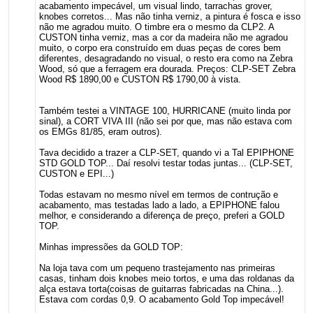
acabamento impecável, um visual lindo, tarrachas grover,
knobes corretos... Mas não tinha verniz, a pintura é fosca e isso
não me agradou muito. O timbre era o mesmo da CLP2. A
CUSTON tinha verniz, mas a cor da madeira não me agradou
muito, o corpo era construído em duas peças de cores bem
diferentes, desagradando no visual, o resto era como na Zebra
Wood, só que a ferragem era dourada. Preços: CLP-SET Zebra
Wood R$ 1890,00 e CUSTON R$ 1790,00 à vista.
Também testei a VINTAGE 100, HURRICANE (muito linda por
sinal), a CORT VIVA III (não sei por que, mas não estava com
os EMGs 81/85, eram outros).
Tava decidido a trazer a CLP-SET, quando vi a Tal EPIPHONE
STD GOLD TOP... Daí resolvi testar todas juntas... (CLP-SET,
CUSTON e EPI...)
Todas estavam no mesmo nível em termos de contrução e
acabamento, mas testadas lado a lado, a EPIPHONE falou
melhor, e considerando a diferença de preço, preferi a GOLD
TOP.
Minhas impressões da GOLD TOP:
Na loja tava com um pequeno trastejamento nas primeiras
casas, tinham dois knobes meio tortos, e uma das roldanas da
alça estava torta(coisas de guitarras fabricadas na China...).
Estava com cordas 0,9. O acabamento Gold Top impecável!