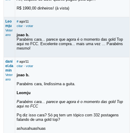
R$ 1990,00 dinheiros! (à vista)
Leo
#
ago/11
mju
citar
·
votar
Veter
joao b.
ano
Parabéns cara... parece que agora é o momento das gold Top
aqui no FCC. Excelente compra... mais uma vez ... Parabéns
mesmo!
dani
#
ago/11
el.da
citar
·
votar
min
joao b.
Veter
ano
Parabéns cara, lindíssima a guita.
Leomju
Parabéns cara... parece que agora é o momento das gold Top
aqui no FCC
Pq diz isso cara? Só pq tem um tópico com 332 postagens
falando de uma gold top?
ashusahuashuas