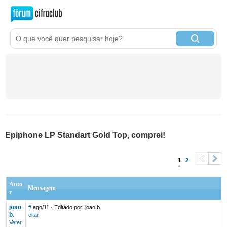
Epiphone LP Standart Gold Top, comprei!
1
2
<
>
Auto
Mensagem
r
joao
#
ago/11
· Editado por: joao b.
b.
citar
Veter