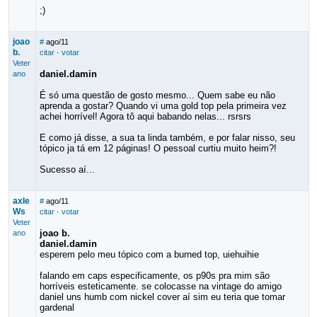
;)
joao
#
ago/11
b.
citar
·
votar
Veter
daniel.damin
ano
É só uma questão de gosto mesmo... Quem sabe eu não
aprenda a gostar? Quando vi uma gold top pela primeira vez
achei horrível! Agora tô aqui babando nelas... rsrsrs
E como já disse, a sua ta linda também, e por falar nisso, seu
tópico ja tá em 12 páginas! O pessoal curtiu muito heim?!
Sucesso aí...
axle
#
ago/11
Ws
citar
·
votar
Veter
joao b.
ano
daniel.damin
esperem pelo meu tópico com a burned top, uiehuihie
falando em caps especificamente, os p90s pra mim são
horríveis esteticamente. se colocasse na vintage do amigo
daniel uns humb com nickel cover aí sim eu teria que tomar
gardenal