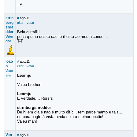
=P
strin
#
ago/11
berg
citar
·
votar
shre
dder
Bela guita!!!!
pena q uma desse cacife ñ está ao meu alcance......
Veter
T-T
ano
joao
#
ago/11
b.
citar
·
votar
Veter
Leomju
ano
Valeu brother!
Leomju
É verdade.... Rsrsrs
strinbergshredder
De hj em dia é não é muito difícil, tem parcelmanto e tals...
embora pagto à vista ainda seja a melhor opção!
Valeu man!
Van
#
ago/11