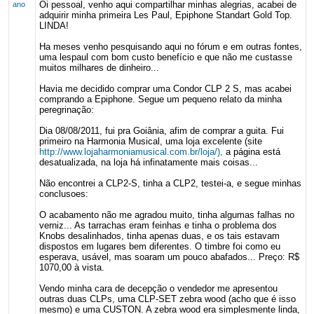
Oi pessoal, venho aqui compartilhar minhas alegrias, acabei de
ano
adquirir minha primeira Les Paul, Epiphone Standart Gold Top.
LINDA!
Ha meses venho pesquisando aqui no fórum e em outras fontes,
uma lespaul com bom custo benefício e que não me custasse
muitos milhares de dinheiro...
Havia me decidido comprar uma Condor CLP 2 S, mas acabei
comprando a Epiphone. Segue um pequeno relato da minha
peregrinação:
Dia 08/08/2011, fui pra Goiânia, afim de comprar a guita. Fui
primeiro na Harmonia Musical, uma loja excelente (site
http://www.lojaharmoniamusical.com.br/loja/),
a página está
desatualizada, na loja há infinatamente mais coisas...
Não encontrei a CLP2-S, tinha a CLP2, testei-a, e segue minhas
conclusoes:
O acabamento não me agradou muito, tinha algumas falhas no
verniz... As tarrachas eram feinhas e tinha o problema dos
Knobs desalinhados, tinha apenas duas, e os tais estavam
dispostos em lugares bem diferentes. O timbre foi como eu
esperava, usável, mas soaram um pouco abafados... Preço: R$
1070,00 à vista.
Vendo minha cara de decepção o vendedor me apresentou
outras duas CLPs, uma CLP-SET zebra wood (acho que é isso
mesmo) e uma CUSTON. A zebra wood era simplesmente linda,