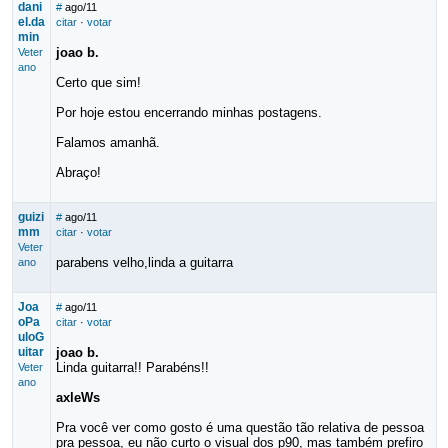
dani
#
ago/11
el.da
citar
·
votar
min
joao b.
Veter
ano
Certo que sim!
Por hoje estou encerrando minhas postagens.
Falamos amanhã.
Abraço!
guizi
#
ago/11
mm
citar
·
votar
Veter
parabens velho,linda a guitarra
ano
Joa
#
ago/11
oPa
citar
·
votar
uloG
uitar
joao b.
Linda guitarra!! Parabéns!!
Veter
ano
axleWs
Pra você ver como gosto é uma questão tão relativa de pessoa
pra pessoa, eu não curto o visual dos p90, mas também prefiro