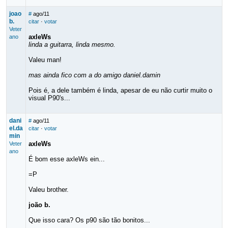
joao
#
ago/11
b.
citar
·
votar
Veter
axleWs
ano
linda a guitarra, linda mesmo.
Valeu man!
mas ainda fico com a do amigo daniel.damin
Pois é, a dele também é linda, apesar de eu não curtir muito o
visual P90's...
dani
#
ago/11
el.da
citar
·
votar
min
axleWs
Veter
ano
É bom esse axleWs ein...
=P
Valeu brother.
joão b.
Que isso cara? Os p90 são tão bonitos...