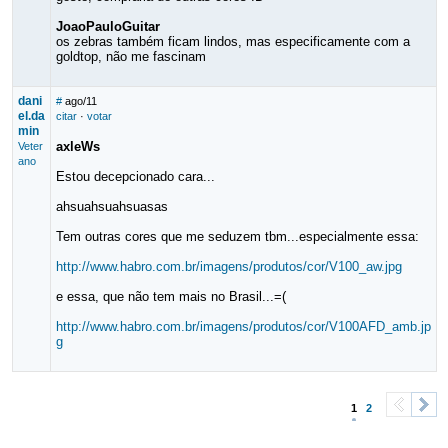
JoaoPauloGuitar
os zebras também ficam lindos, mas especificamente com a
goldtop, não me fascinam
dani
#
ago/11
el.da
citar
·
votar
min
axleWs
Veter
ano
Estou decepcionado cara...
ahsuahsuahsuasas
Tem outras cores que me seduzem tbm...especialmente essa:
http://www.habro.com.br/imagens/produtos/cor/V100_aw.jpg
e essa, que não tem mais no Brasil...=(
http://www.habro.com.br/imagens/produtos/cor/V100AFD_amb.jp
g
1
2
<
>