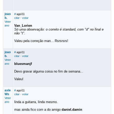
joao
#
ago/11
b.
citar
·
votar
Veter
Van_Lorien
ano
Só uma observação: o correto é standard, com "d" no final e
não "t".
Valeu pela correção man... Rsrsrsrs!
joao
#
ago/11
b.
citar
·
votar
Veter
bluesmanjf
ano
Devo gravar alguma coisa no fim de semana...
Valeu!
axle
#
ago/11
Ws
citar
·
votar
Veter
linda a guitarra, linda mesmo.
ano
mas ainda fico com a do amigo
daniel.damin