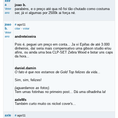
xeir
a
joao b.
parabéns, e o preço até qua nõ foi tão chutado como costuma
Veter
ser, já vi algumas por 2500k ai força né.
ano
joao
#
ago/11
b.
citar
·
votar
Veter
andreteixeira
ano
Pois é, peguei um preço em conta... Ja vi Epifas de até 3.000
dinheiros, daí seria mais compensativo uma gibson studio e/ou
afins, ou ainda uma boa CLP-SET Zebra Wood e botar uns caps
da hora...
daniel.damin
O fato é que nos estamos de Gold Top felizes da vida...
Sim, sim, felizes!
(aguardamos as fotos).
Tem umas fotinhas no primeiro post... Dá uma olhadinha la!
axleWs
Também curto muito os nickel cover's...
axle
#
ago/11