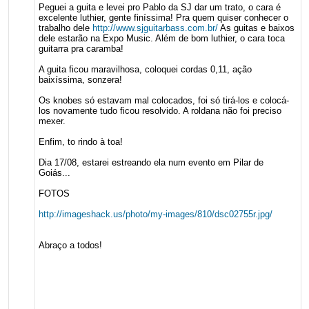
Peguei a guita e levei pro Pablo da SJ dar um trato, o cara é
excelente luthier, gente finíssima! Pra quem quiser conhecer o
trabalho dele
http://www.sjguitarbass.com.br/
As guitas e baixos
dele estarão na Expo Music. Além de bom luthier, o cara toca
guitarra pra caramba!
A guita ficou maravilhosa, coloquei cordas 0,11, ação
baixíssima, sonzera!
Os knobes só estavam mal colocados, foi só tirá-los e colocá-
los novamente tudo ficou resolvido. A roldana não foi preciso
mexer.
Enfim, to rindo à toa!
Dia 17/08, estarei estreando ela num evento em Pilar de
Goiás...
FOTOS
http://imageshack.us/photo/my-images/810/dsc02755r.jpg/
Abraço a todos!