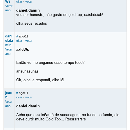
Ws
citar
·
votar
Veter
daniel.damin
ano
vou ser honesto, não gosto de gold top, uaishduiah!
olha seus recados
dani
#
ago/11
el.da
citar
·
votar
min
axleWs
Veter
ano
Então vc me enganou esse tempo todo?
ahsuhasuhas
Ok, olhei e respondi, olha lá!
joao
#
ago/11
b.
citar
·
votar
Veter
daniel.damin
ano
Acho que o
axleWs
tá de sacanagem, no fundo no fundo, ele
deve curtir muito Gold Top... Rsrsrsrsrsrs