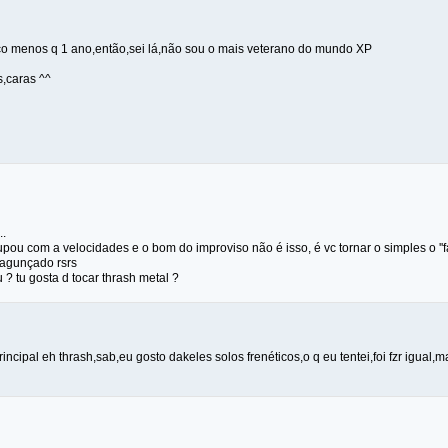
o menos q 1 ano,então,sei lá,não sou o mais veterano do mundo XP
s,caras ^^
..
upou com a velocidades e o bom do improviso não é isso, é vc tornar o simples o ''fa
bagunçado rsrs
 ? tu gosta d tocar thrash metal ?
incipal eh thrash,sab,eu gosto dakeles solos frenéticos,o q eu tentei,foi fzr igual