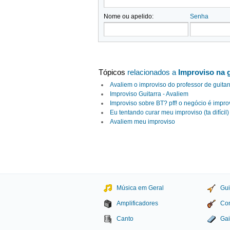
Nome ou apelido:
Senha
Tópicos
relacionados a
Improviso na g
Avaliem o improviso do professor de guita
Improviso Guitarra - Avaliem
Improviso sobre BT? pff! o negócio é improv
Eu tentando curar meu improviso (ta difícil
Avaliem meu improviso
Música em Geral
Gui
Amplificadores
Con
Canto
Gai