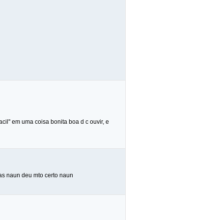
cil'' em uma coisa bonita boa d c ouvir, e
,mas naun deu mto certo naun