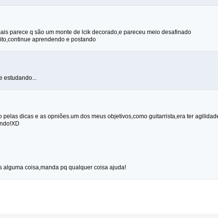
ais parece q são um monte de lcik decorado,e pareceu meio desafinado
rito,continue aprendendo e postando
ue estudando...
 pelas dicas e as opniões.um dos meus objetivos,como guitarrista,era ter agilida
indo!XD
is alguma coisa,manda pq qualquer coisa ajuda!