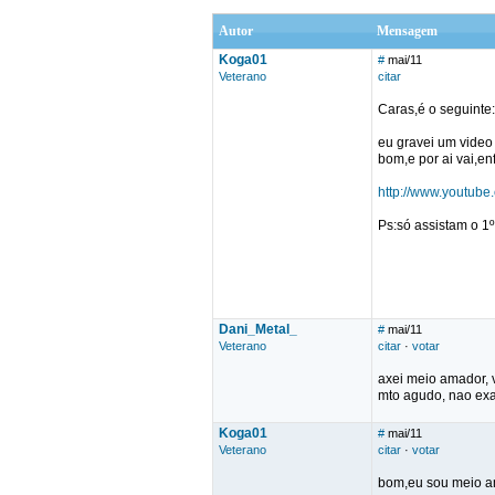
Autor
Mensagem
Koga01
#
mai/11
Veterano
citar
Caras,é o seguinte:
eu gravei um video
bom,e por ai vai,en
http://www.youtu
Ps:só assistam o 1
Dani_Metal_
#
mai/11
Veterano
citar
·
votar
axei meio amador, 
mto agudo, nao exa
Koga01
#
mai/11
Veterano
citar
·
votar
bom,eu sou meio 