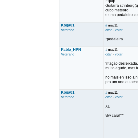
Equip:
Guitarra strinberg(q
cubo meteoro
e uma pedaleiro zoo
Koga01
#
mai/11
Veterano
citar
·
votar
*pedaleira
Pablo_HPN
#
mai/11
Veterano
citar
·
votar
fritação desleixada
muito agudo, mas ta
no mais eh isso aih
pra um ano eu acho
Koga01
#
mai/11
Veterano
citar
·
votar
XD
vlw cara!^^