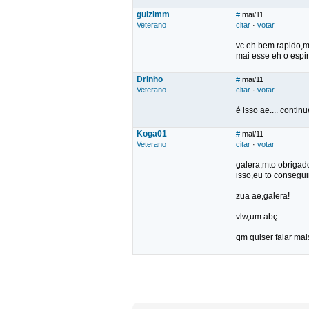
guizimm
#
mai/11
Veterano
citar
·
votar
vc eh bem rapido,m
mai esse eh o espi
Drinho
#
mai/11
Veterano
citar
·
votar
é isso ae.... contin
Koga01
#
mai/11
Veterano
citar
·
votar
galera,mto obrigado
isso,eu to consegu
zua ae,galera!
vlw,um abç
qm quiser falar ma