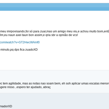
 meu imrpovisando,foi só para zuar,mas um amigo meu viu,e achou muito bom,entã
fim,eu naun axei taun bon assim,e qria sbr a opnião de vcs!
be.com/watch?v=GT2HwcWAmf0
º minuto,pq dps fica zuadoXD
vc tem agilidade, mas as notas nao soam bem, eh soh aplicar umas escalas menor
gere nisso...espero ter ajudado, abraç
amadorXD