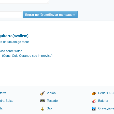
uitarra(avaliem)
rra de um amigo meu!
iso sobre trator !
) - (Conc. Cult. Curando seu improviso)
tarra
Violão
Pedais & P
tra-Baixo
Teclado
Bateria
ta
Sax
Gravação 