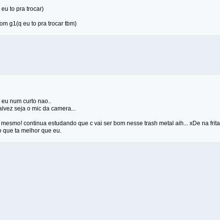
 eu to pra trocar)
m g1(q eu to pra trocar tbm)
, eu num curto nao..
lvez seja o mic da camera...
 mesmo! continua estudando que c vai ser bom nesse trash metal aih... xDe na frita
 que ta melhor que eu.