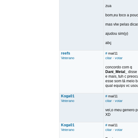
zua
bom,eu toco a pouc
mas vlw pelas dica
ajudou sim(y)
abç
reefs
#
mai/11
Veterano
citar
·
votar
concordo com q
Dani_Metal_
disse 
e mais, tuh c preoc
esse som tá meio 
qual equips vc usou
Koga01
#
mai/11
Veterano
citar
·
votar
vei,o meu genero pr
XD
Koga01
#
mai/11
Veterano
citar
·
votar