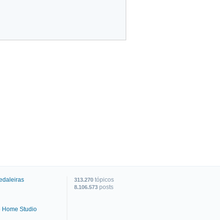
edaleiras
tópicos
313.270
posts
8.106.573
e Home Studio